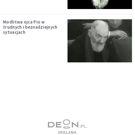
Modlitwa ojca Pio w
trudnych i beznadziejnych
sytuacjach