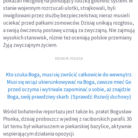
pokazali niezgodę na poniżający ludzką godność system. W
stanie wojennym rozrzucali ulotki, strajkowali, byli
inwigilowani przez służbę bezpieczeństwa; nieraz musieli
uciekać przed pałkami zomowców. Dzisiaj unikają rozgłosu,
a swoją ówczesną postawę uznają za zwyczajną. Nie zajmują
wysokich stanowisk, różnie też oceniają polskie przemiany.
Żyją zwyczajnym życiem.
DEON.PL POLECA
Kto szuka Boga, musi się zwrócić całkowicie do wewnątrz.
Musi się wciąż ukierunkowywać na Boga, zawsze mieć Go
przed oczyma i wytrwale zapominać o sobie, aż znajdzie
Boga, swój prawdziwy skarb. (Sprawdź:
Rozwój duchowy
)
Wśród bohaterów reportażu jest także ks. prałat Bogusław
Płonka, dzisiaj proboszcz w jednej z raciborskich parafii. 30
lat temu był wikariuszem w piekarskiej bazylice, aktywnie
wspierającym działania opozycji.