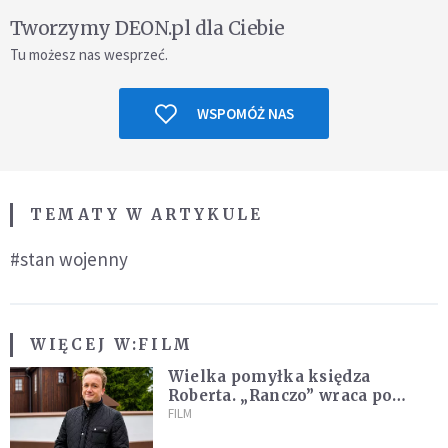
Tworzymy DEON.pl dla Ciebie
Tu możesz nas wesprzeć.
WSPOMÓŻ NAS
TEMATY W ARTYKULE
#stan wojenny
WIĘCEJ W:
FILM
Wielka pomyłka księdza
Roberta. „Ranczo” wraca po
latach
FILM