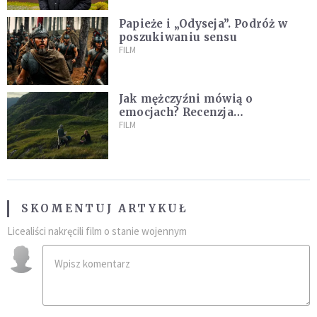
Papieże i „Odyseja”. Podróż w
poszukiwaniu sensu
FILM
Jak mężczyźni mówią o
emocjach? Recenzja
najnowszego filmu Barta
FILM
Schrijvera „Wędrówka na
północ”
SKOMENTUJ ARTYKUŁ
Licealiści nakręcili film o stanie wojennym