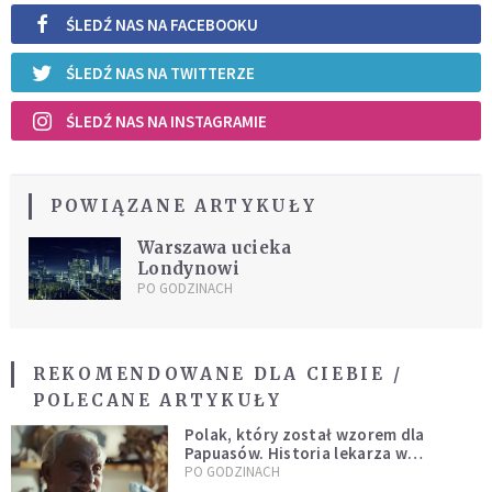
ŚLEDŹ NAS NA FACEBOOKU
ŚLEDŹ NAS NA TWITTERZE
ŚLEDŹ NAS NA INSTAGRAMIE
POWIĄZANE ARTYKUŁY
Warszawa ucieka
Londynowi
PO GODZINACH
REKOMENDOWANE DLA CIEBIE /
POLECANE ARTYKUŁY
Polak, który został wzorem dla
Papuasów. Historia lekarza w
sutannie, który uleczył dżunglę
PO GODZINACH