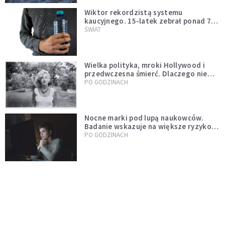
Wiktor rekordzistą systemu
kaucyjnego. 15-latek zebrał ponad 7
tys. butelek i puszek
ŚWIAT
Wielka polityka, mroki Hollywood i
przedwczesna śmierć. Dlaczego nie
możemy przestać mówić o Marilyn
PO GODZINACH
Monroe?
Nocne marki pod lupą naukowców.
Badanie wskazuje na większe ryzyko
zawału
PO GODZINACH