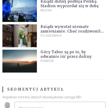
Ksiądz didżej podbija Polskę.
Stadion wyprzedał się w dobę
MUZYKA
Ksiądz wywołał niemałe
zamieszanie. Choć rozdzwoniły
się telefony z całego kraju,
PO GODZINACH
przyznał, że niczego nie żałuje
Góry Tabor są po to, by
odważnie iść przez doliny
PODRÓŻE
SKOMENTUJ ARTYKUŁ
Inspektor ochrony danych obowiązkowo zastąpi ABI