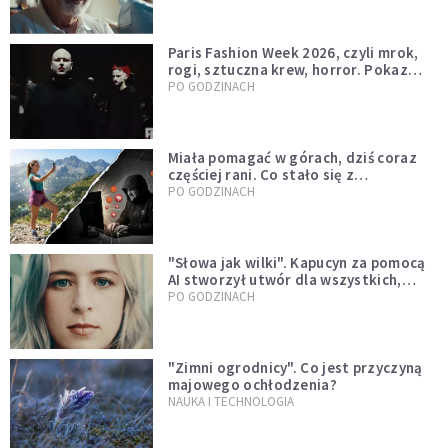
Paris Fashion Week 2026, czyli mrok,
rogi, sztuczna krew, horror. Pokaz
mody czy fascynacja diabłem?
PO GODZINACH
Miała pomagać w górach, dziś coraz
częściej rani. Co stało się z
Tatromaniakami?
PO GODZINACH
"Słowa jak wilki". Kapucyn za pomocą
AI stworzył utwór dla wszystkich,
którzy doświadczają hejtu
PO GODZINACH
"Zimni ogrodnicy". Co jest przyczyną
majowego ochłodzenia?
NAUKA I TECHNOLOGIA