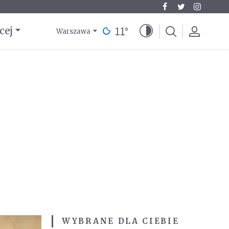
11
°
cej
Warszawa
WYBRANE DLA CIEBIE