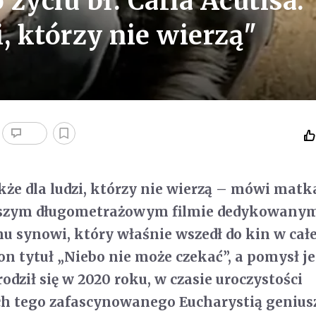
 życiu bł. Carla Acutisa.
i, którzy nie wierzą"
akże dla ludzi, którzy nie wierzą – mówi matk
wszym długometrażowym filmie dedykowanym
 synowi, który właśnie wszedł do kin w całe
 on tytuł „Niebo nie może czekać”, a pomysł j
odził się w 2020 roku, w czasie uroczystości
ch tego zafascynowanego Eucharystią genius