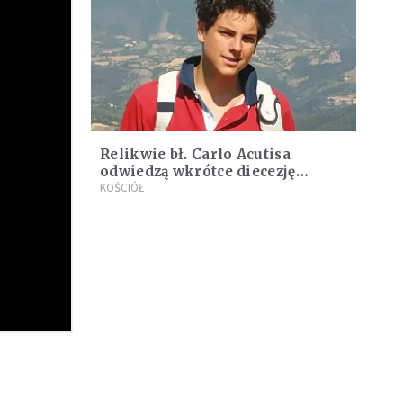
Relikwie bł. Carlo Acutisa
odwiedzą wkrótce diecezję
warszawsko-praską
KOŚCIÓŁ