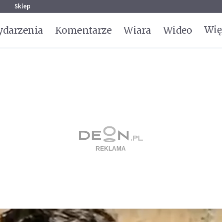
g
Sklep
Wię
darzenia
Komentarze
Wiara
Wideo