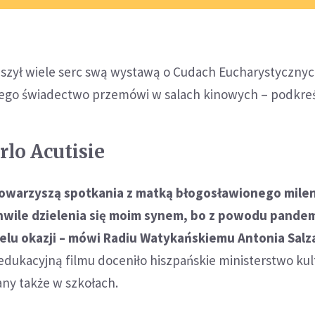
ruszył wiele serc swą wystawą o Cudach Eucharystycznyc
jego świadectwo przemówi w salach kinowych – podkreś
arlo Acutisie
towarzyszą spotkania z matką błogosławionego mileni
hwile dzielenia się moim synem, bo z powodu pandem
elu okazji – mówi Radiu Watykańskiemu Antonia Salz
edukacyjną filmu doceniło hiszpańskie ministerstwo kult
any także w szkołach.