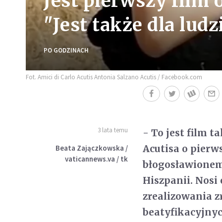
Jest pierwszy film o
"Jest także dla ludz
PO GODZINACH
Fot. Amici di Carlo Acutis Antonia Salzano Acutis / Facebook.com
3 lata temu
- To jest film t
Acutisa o pier
Beata Zajączkowska /
vaticannews.va / tk
błogosławionemu
Hiszpanii. Nosi
zrealizowania zr
beatyfikacyjny