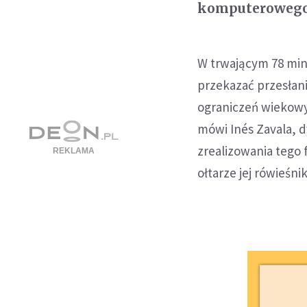
komputerowego
W trwającym 78 minu
przekazać przesłani
ograniczeń wiekowyc
mówi Inés Zavala, 
zrealizowania tego 
ołtarze jej rówieśnik