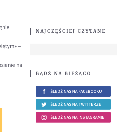
gnie
NAJCZĘŚCIEJ CZYTANE
więtym» –
esienie na
BĄDŹ NA BIEŻĄCO
ŚLEDŹ NAS NA FACEBOOKU
ŚLEDŹ NAS NA TWITTERZE
ŚLEDŹ NAS NA INSTAGRAMIE