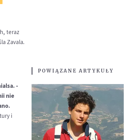
h, teraz
la Zavala.
POWIĄZANE ARTYKUŁY
alsa. -
ii nie
ano.
ury i