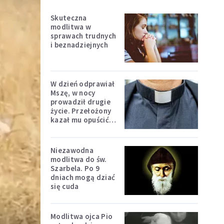
Skuteczna
modlitwa w
sprawach trudnych
i beznadziejnych
W dzień odprawiał
Mszę, w nocy
prowadził drugie
życie. Przełożony
kazał mu opuścić
zakon
Niezawodna
modlitwa do św.
Szarbela. Po 9
dniach mogą dziać
się cuda
Modlitwa ojca Pio