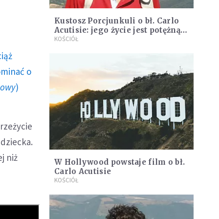
Kustosz Porcjunkuli o bł. Carlo
Acutisie: jego życie jest potężną
dawką nadziei
KOŚCIÓŁ
ciąż
ominać o
howy
)
przeżycie
 dziecka.
j niż
W Hollywood powstaje film o bł.
Carlo Acutisie
KOŚCIÓŁ