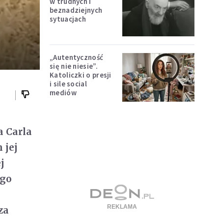
w trudnych i
beznadziejnych
sytuacjach
„Autentyczność
się nie niesie”.
Katoliczki o presji
i sile social
mediów
a Carla
 jej
j
ego
za