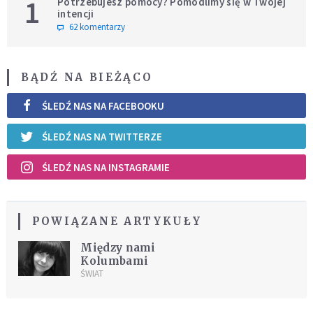
1
Potrzebujesz pomocy? Pomodlimy się w Twojej
intencji
62 komentarzy
BĄDŹ NA BIEŻĄCO
ŚLEDŹ NAS NA FACEBOOKU
ŚLEDŹ NAS NA TWITTERZE
ŚLEDŹ NAS NA INSTAGRAMIE
POWIĄZANE ARTYKUŁY
Między nami
Kolumbami
ŚWIAT