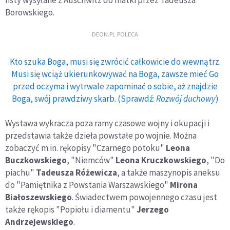
Borowskiego.
DEON.PL POLECA
Kto szuka Boga, musi się zwrócić całkowicie do wewnątrz.
Musi się wciąż ukierunkowywać na Boga, zawsze mieć Go
przed oczyma i wytrwale zapominać o sobie, aż znajdzie
Boga, swój prawdziwy skarb. (Sprawdź:
Rozwój duchowy
)
Wystawa wykracza poza ramy czasowe wojny i okupacji i
przedstawia także dzieła powstałe po wojnie. Można
zobaczyć m.in. rękopisy "Czarnego potoku"
Leona
Buczkowskiego
, "Niemców"
Leona Kruczkowskiego
, "Do
piachu"
Tadeusza Różewicza
, a także maszynopis aneksu
do "Pamiętnika z Powstania Warszawskiego"
Mirona
Białoszewskiego
. Świadectwem powojennego czasu jest
także rękopis "Popiołu i diamentu"
Jerzego
Andrzejewskiego
.