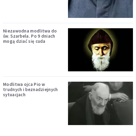
Niezawodna modlitwa do
św. Szarbela. Po 9 dniach
mogą dziać się cuda
Modlitwa ojca Pio w
trudnych i beznadziejnych
sytuacjach