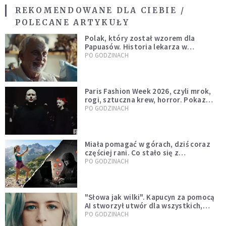
REKOMENDOWANE DLA CIEBIE /
POLECANE ARTYKUŁY
Polak, który został wzorem dla
Papuasów. Historia lekarza w
sutannie, który uleczył dżunglę
PO GODZINACH
Paris Fashion Week 2026, czyli mrok,
rogi, sztuczna krew, horror. Pokaz
mody czy fascynacja diabłem?
PO GODZINACH
Miała pomagać w górach, dziś coraz
częściej rani. Co stało się z
Tatromaniakami?
PO GODZINACH
"Słowa jak wilki". Kapucyn za pomocą
AI stworzył utwór dla wszystkich,
którzy doświadczają hejtu
PO GODZINACH