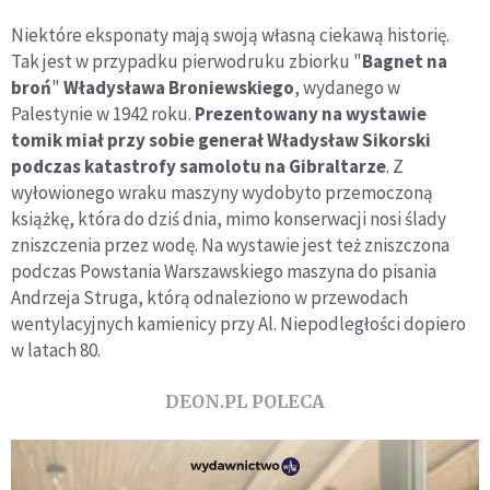
Niektóre eksponaty mają swoją własną ciekawą historię.
Tak jest w przypadku pierwodruku zbiorku "
Bagnet na
broń
"
Władysława Broniewskiego
, wydanego w
Palestynie w 1942 roku.
Prezentowany na wystawie
tomik miał przy sobie generał Władysław Sikorski
podczas katastrofy samolotu na Gibraltarze
. Z
wyłowionego wraku maszyny wydobyto przemoczoną
książkę, która do dziś dnia, mimo konserwacji nosi ślady
zniszczenia przez wodę. Na wystawie jest też zniszczona
podczas Powstania Warszawskiego maszyna do pisania
Andrzeja Struga, którą odnaleziono w przewodach
wentylacyjnych kamienicy przy Al. Niepodległości dopiero
w latach 80.
DEON.PL POLECA