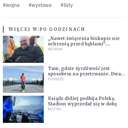
#wojna
#wystawa
#listy
WIĘCEJ W:
PO GODZINACH
„Nawet święcenia biskupie nie
uchronią przed bąblami”.
Archidiecezja pokazała
MICHAŁKI
nagranie z pielgrzymki
Tam, gdzie życzliwość jest
sposobem na przetrwanie. Dwa
tygodnie na Alasce [REPORTAŻ]
PODRÓŻE
Ksiądz didżej podbija Polskę.
Stadion wyprzedał się w dobę
MUZYKA