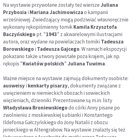
Na wystawie przywołane zostały też wiersze
Juliana
Przybosia
i
Mariana Jachimowicza
o kampanii
wrześniowej. Zwiedzający mogą podziwiać własnoręcznie
wykonany rękopiśmienny tomik
Kamila Krzysztofa
Baczyńskiego
pt. "
1943
" z akwarelowymi ilustracjami
autora, oraz wydane na powielaczach tomiki
Tadeusza
Borowskiego
i
Tadeusza Gajcego
. W ramach ekspozycji
pokazano także utwory powstałe poza krajem, jak np.
rękopis "
Kwiatów polskich
"
Juliana Tuwima
.
Ważne miejsce na wystawie zajmują dokumenty osobiste:
ausweisy
i
kenkarty pisarzy
, dokumenty związane z
uwięzieniem w niemieckich obozach i sowieckich
więzieniach, dzienniki. Prezentowane są m.in. listy
Władysława Broniewskiego
do córki Anny pisane po
zwolnieniu z moskiewskiej Łubianki i Konstantego
Ildefonsa Gałczyńskiego do żony Natalii z obozu
jenieckiego w Altengrabow. Na wystawie znalazły się też
listy wysyłane z Auschwitz do matki przez Tadeusza