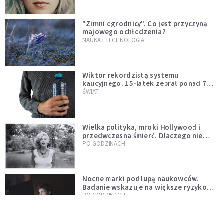
"Zimni ogrodnicy". Co jest przyczyną
majowego ochłodzenia?
NAUKA I TECHNOLOGIA
Wiktor rekordzistą systemu
kaucyjnego. 15-latek zebrał ponad 7
tys. butelek i puszek
ŚWIAT
Wielka polityka, mroki Hollywood i
przedwczesna śmierć. Dlaczego nie
możemy przestać mówić o Marilyn
PO GODZINACH
Monroe?
Nocne marki pod lupą naukowców.
Badanie wskazuje na większe ryzyko
zawału
PO GODZINACH