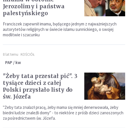
Jerozolimy i państwa
palestyńskiego
Franciszek zapewnił imama, będącego jednym z najważniejszych
autorytetów religijnych w świecie islamu sunnickiego, o swojej
modlitwie i szacunku
8 lat temu
KOŚCIÓŁ
PAP / kw
"Żeby tata przestał pić". 3
tysiące dzieci z całej
Polski przysłało listy do
św. Józefa
"Żeby tata znalazł pracę, żeby mama się mniej denerwowała, żeby
biedni ludzie znaleźli domy" - to niektóre z próśb dzieci zanoszonych
za pośrednictwem św. Józefa.