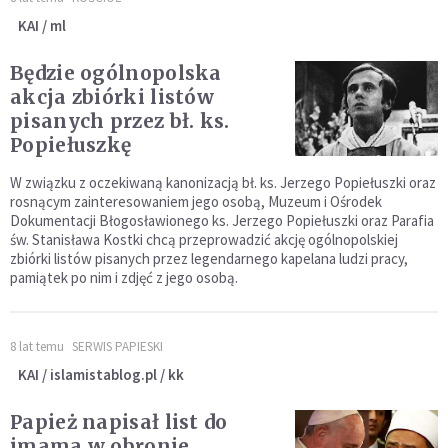
KAI / ml
Będzie ogólnopolska
akcja zbiórki listów
pisanych przez bł. ks.
Popiełuszkę
W związku z oczekiwaną kanonizacją bł. ks. Jerzego Popiełuszki oraz
rosnącym zainteresowaniem jego osobą, Muzeum i Ośrodek
Dokumentacji Błogosławionego ks. Jerzego Popiełuszki oraz Parafia
św. Stanisława Kostki chcą przeprowadzić akcję ogólnopolskiej
zbiórki listów pisanych przez legendarnego kapelana ludzi pracy,
pamiątek po nim i zdjęć z jego osobą.
8 lat temu
SERWIS PAPIESKI
KAI / islamistablog.pl / kk
Papież napisał list do
imama w obronie