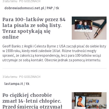
3 lata temu
PO GODZINACH
dobrewiadomosci.net.pl / PAP / tk
Para 100-latków przez 84
lata pisała ze sobą listy.
Teraz spotykają się
online
Geoff Banks z Anglii i Celesta Byrne z USA zaczęli pisać do siebie listy
w 1938 roku, kiedy mieli zaledwie 16 lat. Różne trudności mogły
sprawić, że zakończą korespondencję, lecz para 100-latków wciąż
utrzymuje ze sobą kontakt. Obecnie jednak za pomocą internetu.
3 lata temu
PO GODZINACH
lastampa.it / tk
Po ciężkiej chorobie
zmarł 14-letni chłopiec.
Przed śmiercią otrzymał