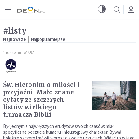
Przejdź do menu głównego
Przejdź do treści
#listy
Najnowsze
Najpopularniejsze
1 rok temu
WIARA
Św. Hieronim o miłości i
przyjaźni. Mało znane
cytaty ze szczerych
listów wielkiego
tłumacza Biblii
Był jednym z największych erudytów swoich czasów: miał
specyficzne poczucie humoru i nieustępliwy charakter. Bywał
boleśnie szczery i mówił wprost o swoich uczuciach. Widać to w jego