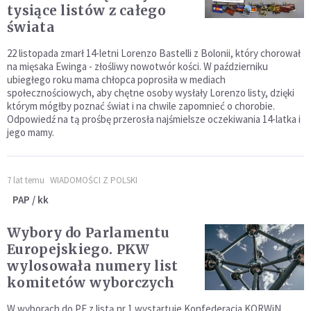
tysiące listów z całego
świata
22 listopada zmarł 14-letni Lorenzo Bastelli z Bolonii, który chorował
na mięsaka Ewinga - złośliwy nowotwór kości. W październiku
ubiegłego roku mama chłopca poprosiła w mediach
społecznościowych, aby chętne osoby wysłały Lorenzo listy, dzięki
którym mógłby poznać świat i na chwile zapomnieć o chorobie.
Odpowiedź na tą prośbę przerosła najśmielsze oczekiwania 14-latka i
jego mamy.
7 lat temu
WIADOMOŚCI Z POLSKI
PAP / kk
Wybory do Parlamentu
Europejskiego. PKW
wylosowała numery list
komitetów wyborczych
W wyborach do PE z listą nr 1 wystartuje Konfederacja KORWiN