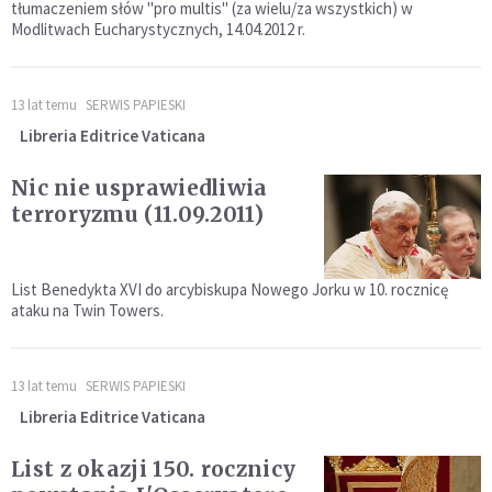
tłumaczeniem słów "pro multis" (za wielu/za wszystkich) w
Modlitwach Eucharystycznych, 14.04.2012 r.
13 lat temu
SERWIS PAPIESKI
Libreria Editrice Vaticana
Nic nie usprawiedliwia
terroryzmu (11.09.2011)
List Benedykta XVI do arcybiskupa Nowego Jorku w 10. rocznicę
ataku na Twin Towers.
13 lat temu
SERWIS PAPIESKI
Libreria Editrice Vaticana
List z okazji 150. rocznicy