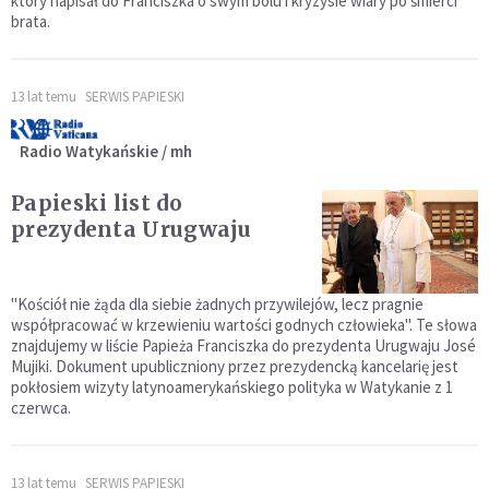
który napisał do Franciszka o swym bólu i kryzysie wiary po śmierci
brata.
13 lat temu
SERWIS PAPIESKI
Radio Watykańskie / mh
Papieski list do
prezydenta Urugwaju
"Kościół nie żąda dla siebie żadnych przywilejów, lecz pragnie
współpracować w krzewieniu wartości godnych człowieka". Te słowa
znajdujemy w liście Papieża Franciszka do prezydenta Urugwaju José
Mujiki. Dokument upubliczniony przez prezydencką kancelarię jest
pokłosiem wizyty latynoamerykańskiego polityka w Watykanie z 1
czerwca.
13 lat temu
SERWIS PAPIESKI