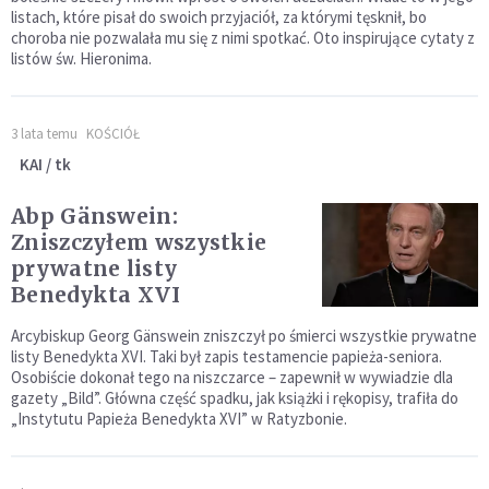
listach, które pisał do swoich przyjaciół, za którymi tęsknił, bo
choroba nie pozwalała mu się z nimi spotkać. Oto inspirujące cytaty z
listów św. Hieronima.
3 lata temu
KOŚCIÓŁ
KAI / tk
Abp Gänswein:
Zniszczyłem wszystkie
prywatne listy
Benedykta XVI
Arcybiskup Georg Gänswein zniszczył po śmierci wszystkie prywatne
listy Benedykta XVI. Taki był zapis testamencie papieża-seniora.
Osobiście dokonał tego na niszczarce – zapewnił w wywiadzie dla
gazety „Bild”. Główna część spadku, jak książki i rękopisy, trafiła do
„Instytutu Papieża Benedykta XVI” w Ratyzbonie.