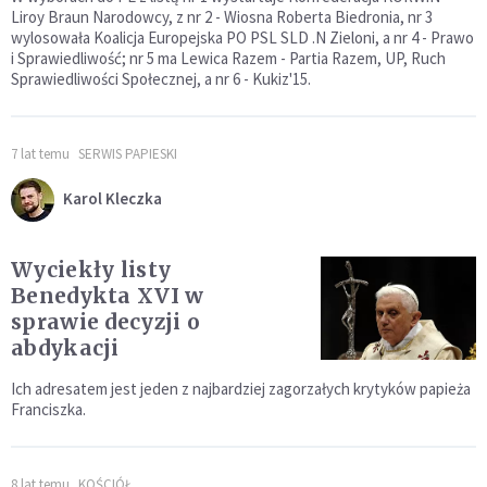
Liroy Braun Narodowcy, z nr 2 - Wiosna Roberta Biedronia, nr 3
wylosowała Koalicja Europejska PO PSL SLD .N Zieloni, a nr 4 - Prawo
i Sprawiedliwość; nr 5 ma Lewica Razem - Partia Razem, UP, Ruch
Sprawiedliwości Społecznej, a nr 6 - Kukiz'15.
7 lat temu
SERWIS PAPIESKI
Karol Kleczka
Wyciekły listy
Benedykta XVI w
sprawie decyzji o
abdykacji
Ich adresatem jest jeden z najbardziej zagorzałych krytyków papieża
Franciszka.
8 lat temu
KOŚCIÓŁ