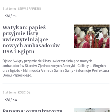
8 lat temu
SERWIS PAPIESKI
KAI / ml
Watykan: papież
przyjmie listy
uwierzytelniające
nowych ambasadorów
USA i Egiptu
Ojciec Święty przyjmie dziś listy uwierzytelniające nowych
ambasadorów Stanów Zjednoczonych Ameryki - Callisty L. Gingrich
oraz Egiptu - Mahmouda Ahmeda Samira Samy - informuje Prefektura
Domu Papieskiego.
9 lat temu
KOŚCIÓŁ
KAI / kw
Panama: organizatorzy