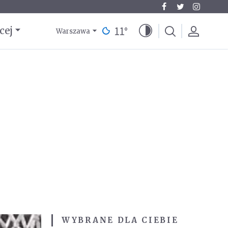
11
°
cej
Warszawa
WYBRANE DLA CIEBIE