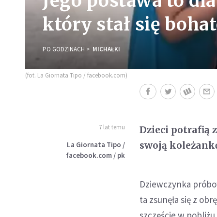
Jego postawa to dla
który stał się boh
PO GODZINACH
MICHAŁKI
(fot. La Giornata Tipo / facebook.com)
7 lat temu
Dzieci potrafią 
swoją koleżankę
La Giornata Tipo /
facebook.com / pk
Dziewczynka próbowa
ta zsunęła się z ob
szczęście w pobliżu 