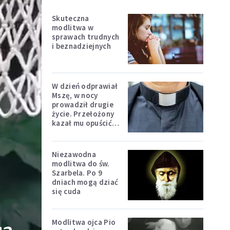
Skuteczna
modlitwa w
sprawach trudnych
i beznadziejnych
W dzień odprawiał
Mszę, w nocy
prowadził drugie
życie. Przełożony
kazał mu opuścić
zakon
Niezawodna
modlitwa do św.
Szarbela. Po 9
dniach mogą dziać
się cuda
Modlitwa ojca Pio