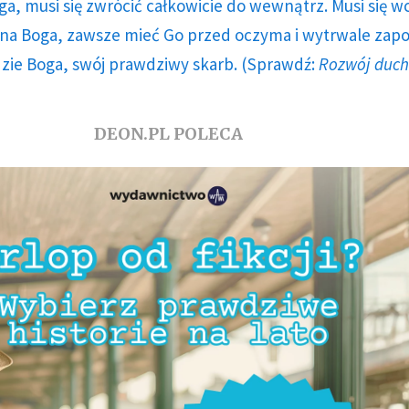
ga, musi się zwrócić całkowicie do wewnątrz. Musi się w
a Boga, zawsze mieć Go przed oczyma i wytrwale zap
dzie Boga, swój prawdziwy skarb. (Sprawdź:
Rozwój duc
DEON.PL POLECA