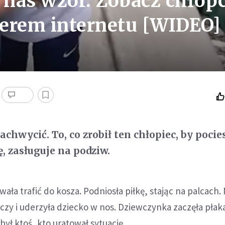
 nas wzór. Zobacz chłopc
aterem internetu [WIDEO]
zachwycić. To, co zrobił ten chłopiec, by pocie
, zasługuje na podziw.
ła trafić do kosza. Podniosła piłkę, stając na palcach. 
ręczy i uderzyła dziecko w nos. Dziewczynka zaczęła płak
był ktoś, kto uratował sytuację.