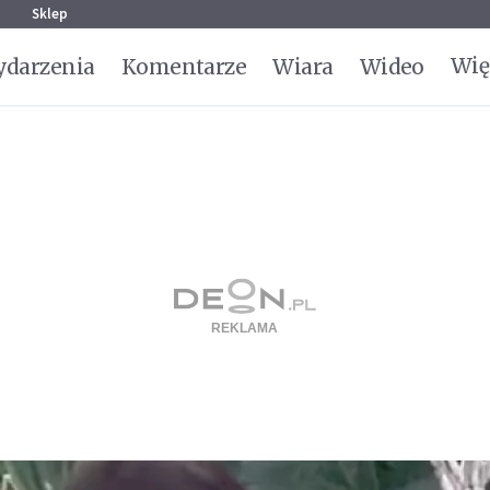
g
Sklep
Wię
darzenia
Komentarze
Wiara
Wideo