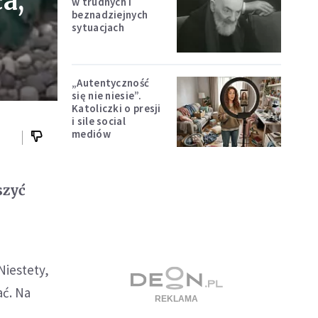
a,
w trudnych i
beznadziejnych
sytuacjach
„Autentyczność
się nie niesie”.
Katoliczki o presji
i sile social
mediów
szyć
Niestety,
ać. Na