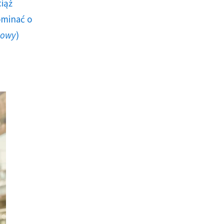
ciąż
ominać o
howy
)