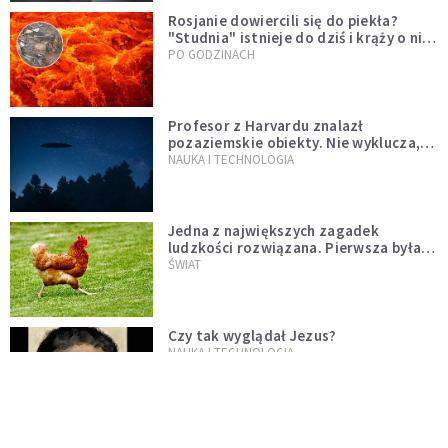
Rosjanie dowiercili się do piekła?
"Studnia" istnieje do dziś i krąży o niej
legenda, w której jest ziarno prawdy
PO GODZINACH
Profesor z Harvardu znalazł
pozaziemskie obiekty. Nie wyklucza,
że "to technologia obcych"
NAUKA I TECHNOLOGIA
Jedna z największych zagadek
ludzkości rozwiązana. Pierwsza była
kura, a nie jajko
ŚWIAT
Czy tak wyglądał Jezus?
NAUKA I TECHNOLOGIA