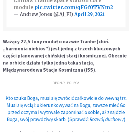
China's Tianhe space station core
module
pic.twitter.com/qFGf0TVNm2
— Andrew Jones (@AJ_FI)
April 29, 2021
Ważący 22,5 tony moduł o nazwie Tianhe (chiń.
„harmonia niebios”) jest jedną z trzech kluczowych
części planowanej chińskiej stacji kosmicznej. Obecnie
na orbicie działa tylko jedna taka stacja,
Międzynarodowa Stacja Kosmiczna (ISS).
DEON.PL POLECA
Kto szuka Boga, musi się zwrócić całkowicie do wewnątrz.
Musi się wciąż ukierunkowywać na Boga, zawsze mieć Go
przed oczyma i wytrwale zapominać o sobie, aż znajdzie
Boga, swój prawdziwy skarb. (Sprawdź:
Rozwój duchowy
)