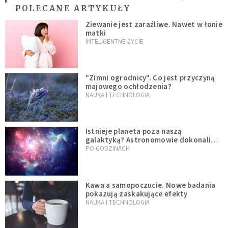
POLECANE ARTYKUŁY
Ziewanie jest zaraźliwe. Nawet w łonie
matki
INTELIGENTNE ŻYCIE
"Zimni ogrodnicy". Co jest przyczyną
majowego ochłodzenia?
NAUKA I TECHNOLOGIA
Istnieje planeta poza naszą
galaktyką? Astronomowie dokonali
niezwykłego odkrycia
PO GODZINACH
Kawa a samopoczucie. Nowe badania
pokazują zaskakujące efekty
NAUKA I TECHNOLOGIA