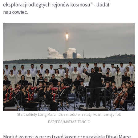
eksploracji odległych rejonów kosmosu” - dodał
naukowiec.
Start rakiety Long March 5B z modułem stacji kosmicznej / fot.
PAP/EPA/MATJAZ TANCIC
Moduł wynosi w przestrzeń kosmiczną rakieta Długi Marsz