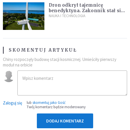
Dron odkrył tajemnicę
benedyktyna. Zakonnik stał się
sławny
NAUKA I TECHNOLOGIA
SKOMENTUJ ARTYKUŁ
Chiny rozpoczęły budowę stacji kosmicznej. Umieściły pierwszy
moduł na orbicie
Zaloguj się
lub
skomentuj jako Gość
Twój komentarz będzie moderowany
DODAJ KOMENTARZ