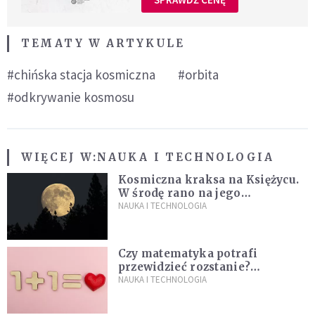
TEMATY W ARTYKULE
#chińska stacja kosmiczna
#orbita
#odkrywanie kosmosu
WIĘCEJ W:
NAUKA I TECHNOLOGIA
Kosmiczna kraksa na Księżycu.
W środę rano na jego
powierzchni dojdzie do
NAUKA I TECHNOLOGIA
niezwykłego zdarzenia
Czy matematyka potrafi
przewidzieć rozstanie?
Naukowcy stworzyli model
NAUKA I TECHNOLOGIA
miłości