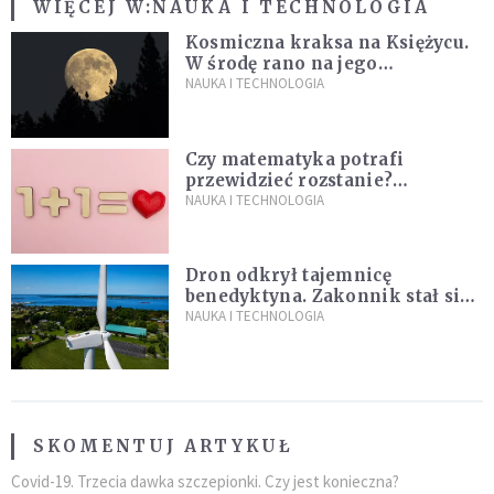
WIĘCEJ W:
NAUKA I TECHNOLOGIA
Kosmiczna kraksa na Księżycu.
W środę rano na jego
powierzchni dojdzie do
NAUKA I TECHNOLOGIA
niezwykłego zdarzenia
Czy matematyka potrafi
przewidzieć rozstanie?
Naukowcy stworzyli model
NAUKA I TECHNOLOGIA
miłości
Dron odkrył tajemnicę
benedyktyna. Zakonnik stał się
sławny
NAUKA I TECHNOLOGIA
SKOMENTUJ ARTYKUŁ
Covid-19. Trzecia dawka szczepionki. Czy jest konieczna?