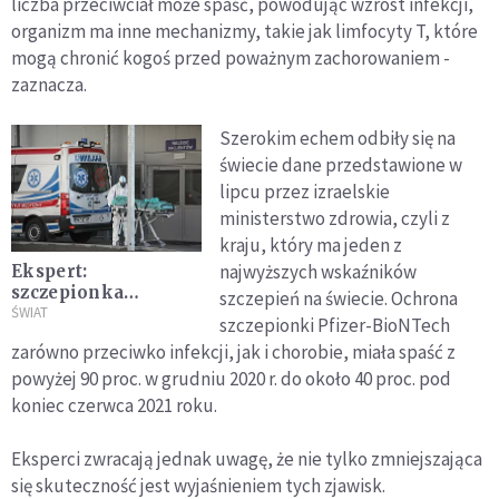
liczba przeciwciał może spaść, powodując wzrost infekcji,
organizm ma inne mechanizmy, takie jak limfocyty T, które
mogą chronić kogoś przed poważnym zachorowaniem -
zaznacza.
Szerokim echem odbiły się na
świecie dane przedstawione w
lipcu przez izraelskie
ministerstwo zdrowia, czyli z
kraju, który ma jeden z
najwyższych wskaźników
Ekspert:
szczepionka
szczepień na świecie. Ochrona
jednodawkowa
ŚWIAT
szczepionki Pfizer-BioNTech
również ma wysoką
zarówno przeciwko infekcji, jak i chorobie, miała spaść z
skuteczność
powyżej 90 proc. w grudniu 2020 r. do około 40 proc. pod
koniec czerwca 2021 roku.
Eksperci zwracają jednak uwagę, że nie tylko zmniejszająca
się skuteczność jest wyjaśnieniem tych zjawisk.