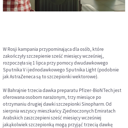
W Rosji kampania przypominająca dla osób, które
zakończyły szczepienie sześć miesięcy wcześniej,
rozpoczęła się 1 lipca przy pomocy dwudawkowego
Sputnika V i jednodawkowego Sputnika Light (podobnie
jak AstraZeneca są to szczepionki wektorowe).
W Bahrajnie trzecia dawka preparatu Pfizer-BioNTech jest
oferowana osobom narażonym, trzy miesiące po
otrzymaniu drugiej dawki szczepionki Sinopharm. Od
sierpnia wszyscy mieszkańcy Zjednoczonych Emiratach
Arabskich zaszczepieni sześć miesięcy wcześniej
jakąkolwiek szczepionką mogą przyjąć trzecią dawkę