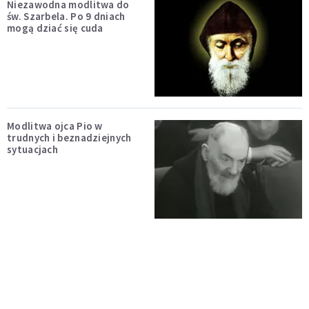
Niezawodna modlitwa do
św. Szarbela. Po 9 dniach
mogą dziać się cuda
Modlitwa ojca Pio w
trudnych i beznadziejnych
sytuacjach