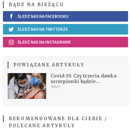
BĄDŹ NA BIEŻĄCO
ŚLEDŹ NAS NA FACEBOOKU
ŚLEDŹ NAS NA TWITTERZE
ŚLEDŹ NAS NA INSTAGRAMIE
POWIĄZANE ARTYKUŁY
Covid-19. Czy trzecia dawka
szczepionki będzie
konieczna? Odpowiada
ŚWIAT
niemiecki wirusolog
REKOMENDOWANE DLA CIEBIE /
POLECANE ARTYKUŁY