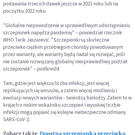
podawania trzecich dawek jeszcze w 2021 roku lub na
mówi Kościół
początku 2022 roku.
"Globalne niepowodzenie w sprawiedliwym udostępnianiu
szczepionek napędza pandemię" – powiedział rzecznik
WHO Tarik Jaszarević. "Szczepionki są skuteczne
przeciwko ciężkim przebiegom choroby powodowanym
przez warianty, ale warianty będą nadal się rozwijać, jeśli
nie zostanie rozwiązany globalny niesprawiedliwy podział
szczepionek" – podkreślił.
Tam, gdzie jest większa liczba infekcji, jest więcej
replikujących się wirusów, a zatem więcej możliwości
ewolucji nowych wariantów - twierdzą biolodzy. Zatem to w
krajach o niskim wskaźniku szczepień i wysokiej liczbie
infekcji mogą pojawić się kolejne niebezpieczne odmiany
SARS-CoV-2.
Zobacz także
Doustna szczepionka przeciwko