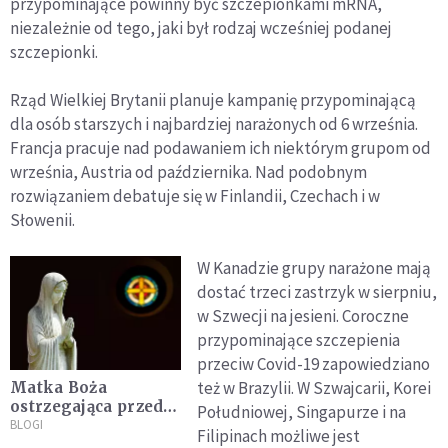
przypominające powinny być szczepionkami mRNA,
niezależnie od tego, jaki był rodzaj wcześniej podanej
szczepionki.
Rząd Wielkiej Brytanii planuje kampanię przypominającą
dla osób starszych i najbardziej narażonych od 6 września.
Francja pracuje nad podawaniem ich niektórym grupom od
września, Austria od października. Nad podobnym
rozwiązaniem debatuje się w Finlandii, Czechach i w
Słowenii.
W Kanadzie grupy narażone mają
dostać trzeci zastrzyk w sierpniu,
w Szwecji na jesieni. Coroczne
przypominające szczepienia
przeciw Covid-19 zapowiedziano
też w Brazylii. W Szwajcarii, Korei
Matka Boża
ostrzegająca przed
Południowej, Singapurze i na
szczepionkami?
BLOGI
Filipinach możliwe jest
Słuchajmy tego, co