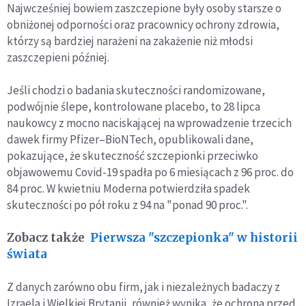
Najwcześniej bowiem zaszczepione były osoby starsze o
obniżonej odporności oraz pracownicy ochrony zdrowia,
którzy są bardziej narażeni na zakażenie niż młodsi
zaszczepieni później.
Jeśli chodzi o badania skuteczności randomizowane,
podwójnie ślepe, kontrolowane placebo, to 28 lipca
naukowcy z mocno naciskającej na wprowadzenie trzecich
dawek firmy Pfizer–BioNTech, opublikowali dane,
pokazujące, że skuteczność szczepionki przeciwko
objawowemu Covid-19 spadła po 6 miesiącach z 96 proc. do
84 proc. W kwietniu Moderna potwierdziła spadek
skuteczności po pół roku z 94 na "ponad 90 proc.".
Zobacz także
Pierwsza "szczepionka" w historii
świata
Z danych zarówno obu firm, jak i niezależnych badaczy z
Izraela i Wielkiej Brytanii, również wynika, że ochrona przed