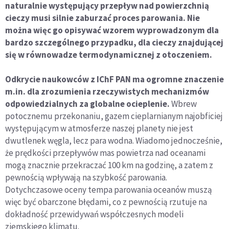
naturalnie występujący przepływ nad powierzchnią
cieczy musi silnie zaburzać proces parowania. Nie
można więc go opisywać wzorem wyprowadzonym dla
bardzo szczególnego przypadku, dla cieczy znajdującej
się w równowadze termodynamicznej z otoczeniem.
Odkrycie naukowców z IChF PAN ma ogromne znaczenie
m.in. dla zrozumienia rzeczywistych mechanizmów
odpowiedzialnych za globalne ocieplenie.
Wbrew
potocznemu przekonaniu, gazem cieplarnianym najobficiej
występującym w atmosferze naszej planety nie jest
dwutlenek węgla, lecz para wodna. Wiadomo jednocześnie,
że prędkości przepływów mas powietrza nad oceanami
mogą znacznie przekraczać 100 km na godzinę, a zatem z
pewnością wpływają na szybkość parowania.
Dotychczasowe oceny tempa parowania oceanów muszą
więc być obarczone błędami, co z pewnością rzutuje na
dokładność przewidywań współczesnych modeli
ziemskiego klimatu.