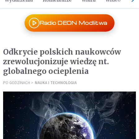
Radio DEON Modlitwa
Odkrycie polskich naukowców
zrewolucjonizuje wiedzę nt.
globalnego ocieplenia
PO GODZINACH
NAUKA I TECHNOLOGIA