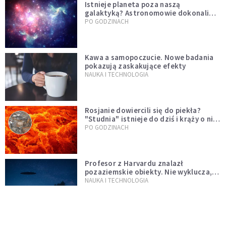
Istnieje planeta poza naszą
galaktyką? Astronomowie dokonali
niezwykłego odkrycia
PO GODZINACH
Kawa a samopoczucie. Nowe badania
pokazują zaskakujące efekty
NAUKA I TECHNOLOGIA
Rosjanie dowiercili się do piekła?
"Studnia" istnieje do dziś i krąży o niej
legenda, w której jest ziarno prawdy
PO GODZINACH
Profesor z Harvardu znalazł
pozaziemskie obiekty. Nie wyklucza,
że "to technologia obcych"
NAUKA I TECHNOLOGIA
Jedna z największych zagadek
ludzkości rozwiązana. Pierwsza była