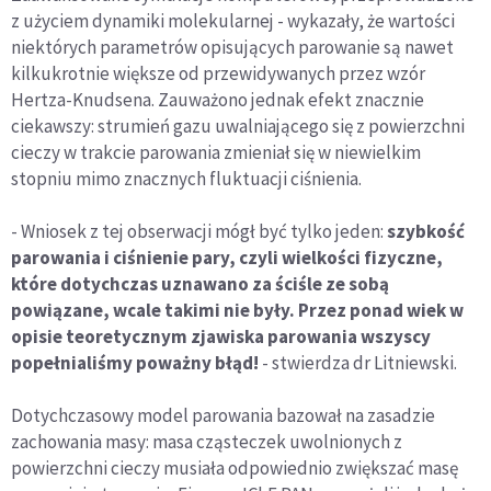
z użyciem dynamiki molekularnej - wykazały, że wartości
niektórych parametrów opisujących parowanie są nawet
kilkukrotnie większe od przewidywanych przez wzór
Hertza-Knudsena. Zauważono jednak efekt znacznie
ciekawszy: strumień gazu uwalniającego się z powierzchni
cieczy w trakcie parowania zmieniał się w niewielkim
stopniu mimo znacznych fluktuacji ciśnienia.
- Wniosek z tej obserwacji mógł być tylko jeden:
szybkość
parowania i ciśnienie pary, czyli wielkości fizyczne,
które dotychczas uznawano za ściśle ze sobą
powiązane, wcale takimi nie były. Przez ponad wiek w
opisie teoretycznym zjawiska parowania wszyscy
popełnialiśmy poważny błąd!
- stwierdza dr Litniewski.
Dotychczasowy model parowania bazował na zasadzie
zachowania masy: masa cząsteczek uwolnionych z
powierzchni cieczy musiała odpowiednio zwiększać masę