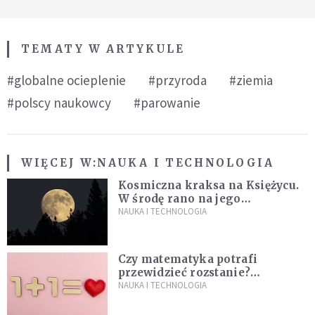
TEMATY W ARTYKULE
#globalne ocieplenie
#przyroda
#ziemia
#polscy naukowcy
#parowanie
WIĘCEJ W:
NAUKA I TECHNOLOGIA
Kosmiczna kraksa na Księżycu.
W środę rano na jego
powierzchni dojdzie do
NAUKA I TECHNOLOGIA
niezwykłego zdarzenia
Czy matematyka potrafi
przewidzieć rozstanie?
Naukowcy stworzyli model
NAUKA I TECHNOLOGIA
miłości