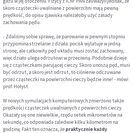
gazu w jej otoczeniu. Fizycy z IChF PAN zauważyli jednak, że
skoro cząsteczki uwalniane z powierzchni mają pewną
prędkość, do opisu zjawiska należałoby użyć zasady
zachowania pędu.
- Zdaliśmy sobie sprawę, że parowanie w pewnym stopniu
przypomina strzelanie z działa: pocisk wylatuje w jedną
stronę, ale całkowity pęd układu musi zostać zachowany,
więc działo ulega odrzutowi w przeciwną. Podobnie dzieje
się z cząsteczkami parującej cieczy. Skoro unoszą pęd, musi
być odrzut, a skoro jest odrzut, to ciśnienie odczuwane
przez cząsteczki na powierzchni cieczy będzie inne! - mówi
prof. Hołyst.
W nowych symulacjach komputerowych zmierzono także
prędkości cząsteczek uwalnianych z powierzchni cieczy.
Okazały się one niewielkie, rzędu setek mikrometrów na
sekundę, co odpowiada zaledwie kilku kilometrom na
godzinę. Fakt ten oznacza, że
praktycznie każdy