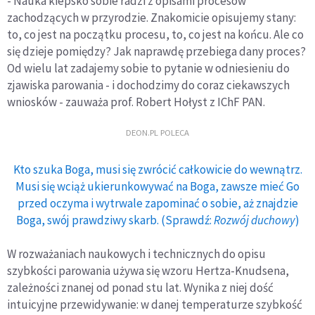
- Nauka kiepsko sobie radzi z opisami procesów
zachodzących w przyrodzie. Znakomicie opisujemy stany:
to, co jest na początku procesu, to, co jest na końcu. Ale co
się dzieje pomiędzy? Jak naprawdę przebiega dany proces?
Od wielu lat zadajemy sobie to pytanie w odniesieniu do
zjawiska parowania - i dochodzimy do coraz ciekawszych
wniosków - zauważa prof. Robert Hołyst z IChF PAN.
DEON.PL POLECA
Kto szuka Boga, musi się zwrócić całkowicie do wewnątrz.
Musi się wciąż ukierunkowywać na Boga, zawsze mieć Go
przed oczyma i wytrwale zapominać o sobie, aż znajdzie
Boga, swój prawdziwy skarb. (Sprawdź:
Rozwój duchowy
)
W rozważaniach naukowych i technicznych do opisu
szybkości parowania używa się wzoru Hertza-Knudsena,
zależności znanej od ponad stu lat. Wynika z niej dość
intuicyjne przewidywanie: w danej temperaturze szybkość