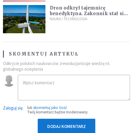
Dron odkrył tajemnicę
benedyktyna. Zakonnik stał się
sławny
NAUKA I TECHNOLOGIA
SKOMENTUJ ARTYKUŁ
Odkrycie polskich naukowców zrewolucjonizuje wiedzę nt.
globalnego ocieplenia
Zaloguj się
lub
skomentuj jako Gość
Twój komentarz będzie moderowany
DODAJ KOMENTARZ