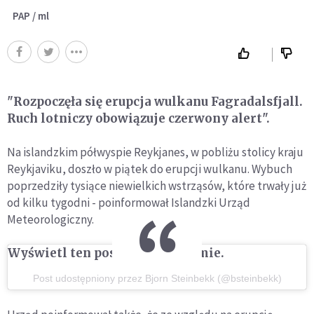
PAP / ml
"Rozpoczęła się erupcja wulkanu Fagradalsfjall.
Ruch lotniczy obowiązuje czerwony alert".
Na islandzkim półwyspie Reykjanes, w pobliżu stolicy kraju
Reykjaviku, doszło w piątek do erupcji wulkanu. Wybuch
poprzedziły tysiące niewielkich wstrząsów, które trwały już
od kilku tygodni - poinformował Islandzki Urząd
Meteorologiczny.
Wyświetl ten post na Instagramie.
Post udostępniony przez Bjorn Steinbekk (@bsteinbekk)