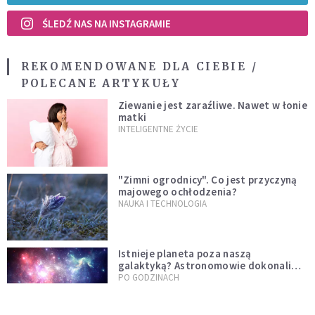
ŚLEDŹ NAS NA INSTAGRAMIE
REKOMENDOWANE DLA CIEBIE /
POLECANE ARTYKUŁY
Ziewanie jest zaraźliwe. Nawet w łonie
matki
INTELIGENTNE ŻYCIE
"Zimni ogrodnicy". Co jest przyczyną
majowego ochłodzenia?
NAUKA I TECHNOLOGIA
Istnieje planeta poza naszą
galaktyką? Astronomowie dokonali
niezwykłego odkrycia
PO GODZINACH