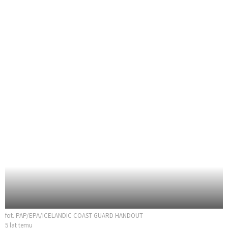
fot. PAP/EPA/ICELANDIC COAST GUARD HANDOUT
5 lat temu