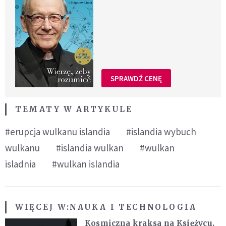
SPRAWDŹ CENĘ
TEMATY W ARTYKULE
#erupcja wulkanu islandia
#islandia wybuch
wulkanu
#islandia wulkan
#wulkan
isladnia
#wulkan islandia
WIĘCEJ W:
NAUKA I TECHNOLOGIA
Kosmiczna kraksa na Księżycu.