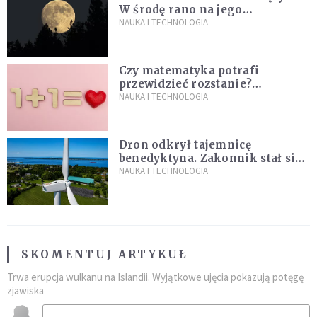
W środę rano na jego
powierzchni dojdzie do
NAUKA I TECHNOLOGIA
niezwykłego zdarzenia
Czy matematyka potrafi
przewidzieć rozstanie?
Naukowcy stworzyli model
NAUKA I TECHNOLOGIA
miłości
Dron odkrył tajemnicę
benedyktyna. Zakonnik stał się
sławny
NAUKA I TECHNOLOGIA
SKOMENTUJ ARTYKUŁ
Trwa erupcja wulkanu na Islandii. Wyjątkowe ujęcia pokazują potęgę
zjawiska