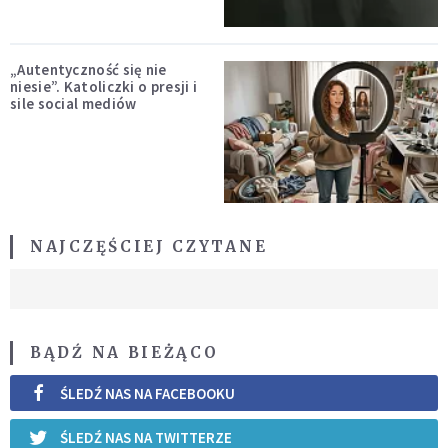
„Autentyczność się nie
niesie”. Katoliczki o presji i
sile social mediów
NAJCZĘŚCIEJ CZYTANE
BĄDŹ NA BIEŻĄCO
ŚLEDŹ NAS NA FACEBOOKU
ŚLEDŹ NAS NA TWITTERZE