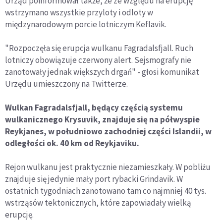
Urząd poinformował także, że ze względu na erupcję
wstrzymano wszystkie przyloty i odloty w
międzynarodowym porcie lotniczym Keflavik.
"Rozpoczęła się erupcja wulkanu Fagradalsfjall. Ruch
lotniczy obowiązuje czerwony alert. Sejsmografy nie
zanotowały jednak większych drgań" - głosi komunikat
Urzędu umieszczony na Twitterze.
Wulkan Fagradalsfjall, będący częścią systemu
wulkanicznego Krysuvik, znajduje się na półwyspie
Reykjanes, w południowo zachodniej części Islandii, w
odległości ok. 40 km od Reykjaviku.
Rejon wulkanu jest praktycznie niezamieszkały. W pobliżu
znajduje się jedynie mały port rybacki Grindavik. W
ostatnich tygodniach zanotowano tam co najmniej 40 tys.
wstrząsów tektonicznych, które zapowiadały wielką
erupcję.