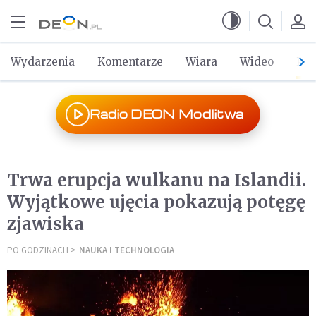
Przejdź do menu głównego
Przejdź do treści
Wydarzenia
Komentarze
Wiara
Wideo
Po 
Radio DEON Modlitwa
Trwa erupcja wulkanu na Islandii.
Wyjątkowe ujęcia pokazują potęgę
zjawiska
PO GODZINACH
NAUKA I TECHNOLOGIA