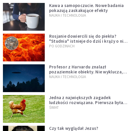
Kawa a samopoczucie. Nowe badania
pokazują zaskakujące efekty
NAUKA I TECHNOLOGIA
Rosjanie dowiercili się do piekła?
"Studnia" istnieje do dziś i krąży o niej
legenda, w której jest ziarno prawdy
PO GODZINACH
Profesor z Harvardu znalazł
pozaziemskie obiekty. Nie wyklucza,
że "to technologia obcych"
NAUKA I TECHNOLOGIA
Jedna z największych zagadek
ludzkości rozwiązana. Pierwsza była
kura, a nie jajko
ŚWIAT
Czy tak wyglądał Jezus?