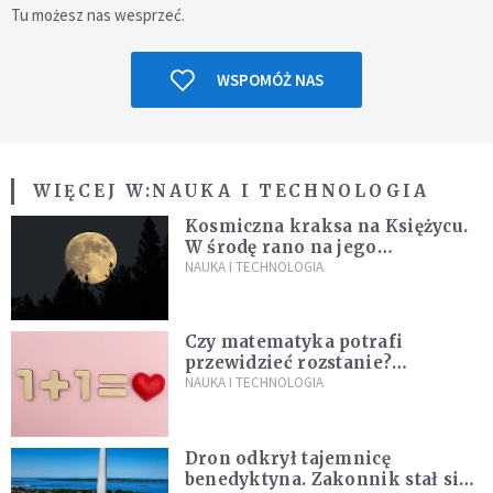
Tu możesz nas wesprzeć.
WSPOMÓŻ NAS
WIĘCEJ W:
NAUKA I TECHNOLOGIA
Kosmiczna kraksa na Księżycu.
W środę rano na jego
powierzchni dojdzie do
NAUKA I TECHNOLOGIA
niezwykłego zdarzenia
Czy matematyka potrafi
przewidzieć rozstanie?
Naukowcy stworzyli model
NAUKA I TECHNOLOGIA
miłości
Dron odkrył tajemnicę
benedyktyna. Zakonnik stał się