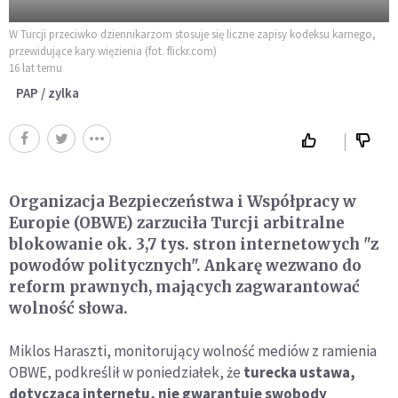
W Turcji przeciwko dziennikarzom stosuje się liczne zapisy kodeksu karnego,
przewidujące kary więzienia (fot. flickr.com)
16 lat temu
PAP / zylka
Organizacja Bezpieczeństwa i Współpracy w
Europie (OBWE) zarzuciła Turcji arbitralne
blokowanie ok. 3,7 tys. stron internetowych "z
powodów politycznych". Ankarę wezwano do
reform prawnych, mających zagwarantować
wolność słowa.
Miklos Haraszti, monitorujący wolność mediów z ramienia
OBWE, podkreślił w poniedziałek, że
turecka ustawa,
dotycząca internetu, nie gwarantuje swobody