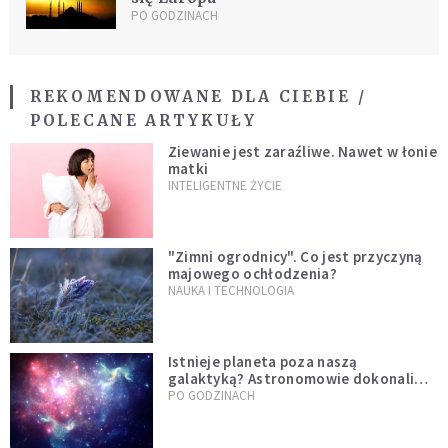
PO GODZINACH
REKOMENDOWANE DLA CIEBIE /
POLECANE ARTYKUŁY
Ziewanie jest zaraźliwe. Nawet w łonie
matki
INTELIGENTNE ŻYCIE
"Zimni ogrodnicy". Co jest przyczyną
majowego ochłodzenia?
NAUKA I TECHNOLOGIA
Istnieje planeta poza naszą
galaktyką? Astronomowie dokonali
niezwykłego odkrycia
PO GODZINACH