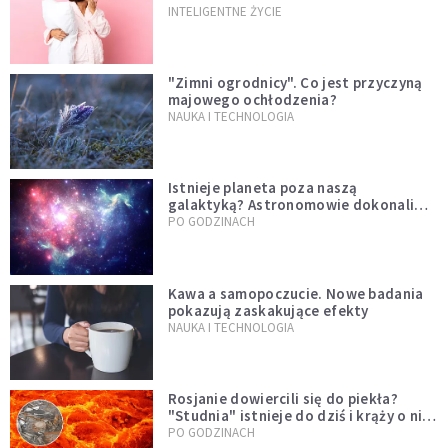
INTELIGENTNE ŻYCIE
"Zimni ogrodnicy". Co jest przyczyną
majowego ochłodzenia?
NAUKA I TECHNOLOGIA
Istnieje planeta poza naszą
galaktyką? Astronomowie dokonali
niezwykłego odkrycia
PO GODZINACH
Kawa a samopoczucie. Nowe badania
pokazują zaskakujące efekty
NAUKA I TECHNOLOGIA
Rosjanie dowiercili się do piekła?
"Studnia" istnieje do dziś i krąży o niej
legenda, w której jest ziarno prawdy
PO GODZINACH