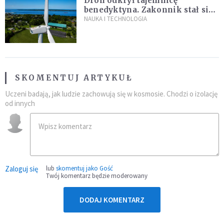
Dron odkrył tajemnicę
benedyktyna. Zakonnik stał się
sławny
NAUKA I TECHNOLOGIA
SKOMENTUJ ARTYKUŁ
Uczeni badają, jak ludzie zachowują się w kosmosie. Chodzi o izolację
od innych
Zaloguj się
lub
skomentuj jako Gość
Twój komentarz będzie moderowany
DODAJ KOMENTARZ