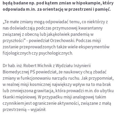
będą badane np. pod kątem zmian w hipokampie, który
odpowiada m.in. za orientację w przestrzeni i pamięć.
„Te małe zmiany mogą odpowiadać temu, co niektórzy z
nas doświadczają podczas przymusowej kwarantanny
związanej z obecną lub jakąkolwiek pandemią w
przyszłości” - powiedział Orzechowski. Podczas misji
zostanie przeprowadzonych także wiele eksperymentów
fizjologicznych czy psychologicznych.
Dr hab. inż. Robert Michnik z Wydziału Inżynierii
Biomedycznej PŚ powiedział, że naukowcy chcą zbadać
zmiany w funkcjonowaniu narządu ruchu. Jak przypomniał,
w realnej misji kosmicznej największy wpływ na to ma brak
lub zmniejszona grawitacja, która prowadzi m.in. do ubytku
tkanki mięśniowej. W przypadku misji analogowej takim
czynnikiem jest ograniczenie aktywności, związane z małą
przestrzenią – wyjaśnił.