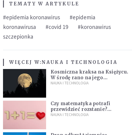
TEMATY W ARTYKULE
#epidemia koronawirus
#epidemia
koronawirusa
#covid 19
#koronawirus
szczepionka
WIĘCEJ W:
NAUKA I TECHNOLOGIA
Kosmiczna kraksa na Księżycu.
W środę rano na jego
powierzchni dojdzie do
NAUKA I TECHNOLOGIA
niezwykłego zdarzenia
Czy matematyka potrafi
przewidzieć rozstanie?
Naukowcy stworzyli model
NAUKA I TECHNOLOGIA
miłości