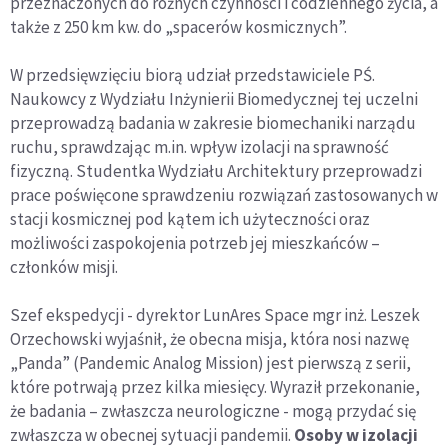
przeznaczonych do różnych czynności i codziennego życia, a
także z 250 km kw. do „spacerów kosmicznych”.
W przedsięwzięciu biorą udział przedstawiciele PŚ.
Naukowcy z Wydziału Inżynierii Biomedycznej tej uczelni
przeprowadzą badania w zakresie biomechaniki narządu
ruchu, sprawdzając m.in. wpływ izolacji na sprawność
fizyczną. Studentka Wydziału Architektury przeprowadzi
prace poświęcone sprawdzeniu rozwiązań zastosowanych w
stacji kosmicznej pod kątem ich użyteczności oraz
możliwości zaspokojenia potrzeb jej mieszkańców –
członków misji.
Szef ekspedycji - dyrektor LunAres Space mgr inż. Leszek
Orzechowski wyjaśnił, że obecna misja, która nosi nazwę
„Panda” (Pandemic Analog Mission) jest pierwszą z serii,
które potrwają przez kilka miesięcy. Wyraził przekonanie,
że badania – zwłaszcza neurologiczne - mogą przydać się
zwłaszcza w obecnej sytuacji pandemii.
Osoby w izolacji