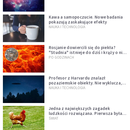
Kawa a samopoczucie. Nowe badania
pokazują zaskakujące efekty
NAUKA I TECHNOLOGIA
Rosjanie dowiercili się do piekła?
"Studnia" istnieje do dziś i krąży o niej
legenda, w której jest ziarno prawdy
PO GODZINACH
Profesor z Harvardu znalazł
pozaziemskie obiekty. Nie wyklucza,
że "to technologia obcych"
NAUKA I TECHNOLOGIA
Jedna z największych zagadek
ludzkości rozwiązana. Pierwsza była
kura, a nie jajko
ŚWIAT