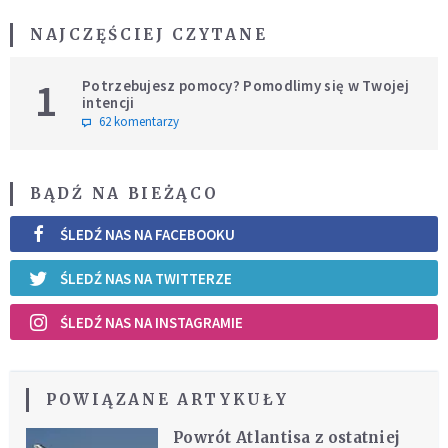
NAJCZĘŚCIEJ CZYTANE
1
Potrzebujesz pomocy? Pomodlimy się w Twojej
intencji
62 komentarzy
BĄDŹ NA BIEŻĄCO
ŚLEDŹ NAS NA FACEBOOKU
ŚLEDŹ NAS NA TWITTERZE
ŚLEDŹ NAS NA INSTAGRAMIE
POWIĄZANE ARTYKUŁY
Powrót Atlantisa z ostatniej