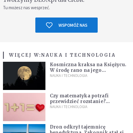
Tu możesz nas wesprzeć.
WSPOMÓŻ NAS
WIĘCEJ W:
NAUKA I TECHNOLOGIA
Kosmiczna kraksa na Księżycu.
W środę rano na jego
powierzchni dojdzie do
NAUKA I TECHNOLOGIA
niezwykłego zdarzenia
Czy matematyka potrafi
przewidzieć rozstanie?
Naukowcy stworzyli model
NAUKA I TECHNOLOGIA
miłości
Dron odkrył tajemnicę
benedyktyna. Zakonnik stał się