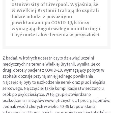
z University of Liverpool. Wyjaśnia, że
w Wielkiej Brytanii trafiają do szpitali
ludzie młodzi z poważnymi
powikłaniami po COVID-19, którzy
wymagają długotrwałego monitoringu
i być może także leczenia w przyszłości.
Z badań, w których uczestniczyło dziewięć uczelni
medycznych na terenie Wielkiej Brytanii, wynika, że co
drugi dorosły pacjent z COVID-19, wymagający pobytu w
szpitalu doznaje przynajmniej jednego powikłania.
Najczęściej były to uszkodzenie nerek oraz płuc i mięśnia
sercowego. Najczęściej takie komplikacje stwierdzono u
osób po pięćdziesiątce. W tej grupie stwierdzano
uszkodzenia narządów wewnętrznych u 51 proc. pacjentów.
Jednak wśród chorych w wieku 40-49 lat powikłania
zdarzały się u 44 proc. z nich, a w grupie trzydziestolatków –