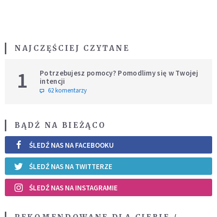
NAJCZĘŚCIEJ CZYTANE
1
Potrzebujesz pomocy? Pomodlimy się w Twojej
intencji
62 komentarzy
BĄDŹ NA BIEŻĄCO
ŚLEDŹ NAS NA FACEBOOKU
ŚLEDŹ NAS NA TWITTERZE
ŚLEDŹ NAS NA INSTAGRAMIE