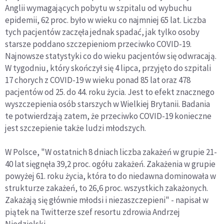
Anglii wymagających pobytu w szpitalu od wybuchu
epidemii, 62 proc. było w wieku co najmniej 65 lat. Liczba
tych pacjentów zaczęła jednak spadać, jak tylko osoby
starsze poddano szczepieniom przeciwko COVID-19.
Najnowsze statystyki co do wieku pacjentów się odwracają.
W tygodniu, który skończył się 4 lipca, przyjęto do szpitali
17 chorych z COVID-19 w wieku ponad 85 lat oraz 478
pacjentów od 25. do 44. roku życia. Jest to efekt znacznego
wyszczepienia osób starszych w Wielkiej Brytanii. Badania
te potwierdzają zatem, że przeciwko COVID-19 konieczne
jest szczepienie także ludzi młodszych.
W Polsce, "W ostatnich 8 dniach liczba zakażeń w grupie 21-
40 lat sięgnęła 39,2 proc. ogółu zakażeń. Zakażenia w grupie
powyżej 61. roku życia, która to do niedawna dominowała w
strukturze zakażeń, to 26,6 proc. wszystkich zakażonych.
Zakażają się głównie młodsi i niezaszczepieni" - napisał w
piątek na Twitterze szef resortu zdrowia Andrzej