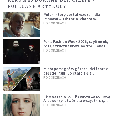
REKOMENDOWANE DLA CIEBIE /
POLECANE ARTYKUŁY
Polak, który został wzorem dla
Papuasów. Historia lekarza w
sutannie, który uleczył dżunglę
PO GODZINACH
Paris Fashion Week 2026, czyli mrok,
rogi, sztuczna krew, horror. Pokaz
mody czy fascynacja diabłem?
PO GODZINACH
Miała pomagać w górach, dziś coraz
częściej rani. Co stało się z
Tatromaniakami?
PO GODZINACH
"Słowa jak wilki". Kapucyn za pomocą
AI stworzył utwór dla wszystkich,
którzy doświadczają hejtu
PO GODZINACH