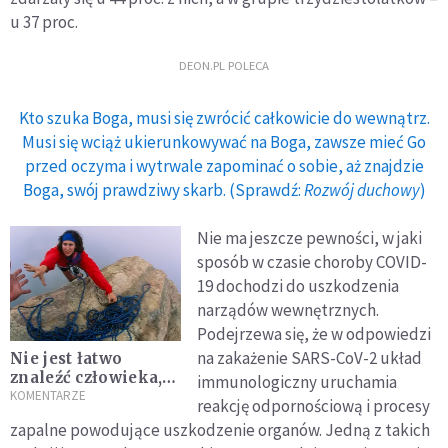
u 37 proc.
DEON.PL POLECA
Kto szuka Boga, musi się zwrócić całkowicie do wewnątrz.
Musi się wciąż ukierunkowywać na Boga, zawsze mieć Go
przed oczyma i wytrwale zapominać o sobie, aż znajdzie
Boga, swój prawdziwy skarb. (Sprawdź:
Rozwój duchowy
)
Nie ma jeszcze pewności, w jaki
sposób w czasie choroby COVID-
19 dochodzi do uszkodzenia
narządów wewnętrznych.
Podejrzewa się, że w odpowiedzi
na zakażenie SARS-CoV-2 układ
Nie jest łatwo
znaleźć człowieka,
immunologiczny uruchamia
który potrafi
KOMENTARZE
reakcję odpornościową i procesy
słuchać
zapalne powodujące uszkodzenie organów. Jedną z takich