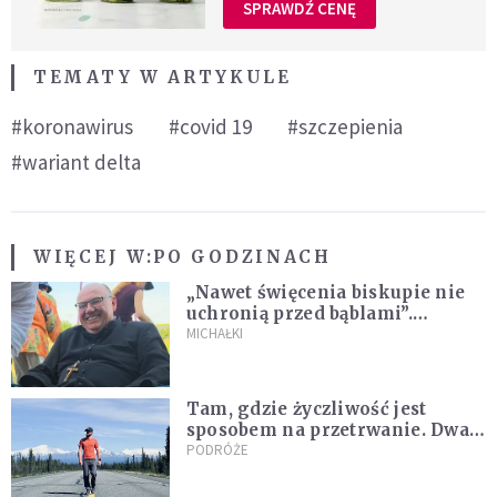
SPRAWDŹ CENĘ
TEMATY W ARTYKULE
#koronawirus
#covid 19
#szczepienia
#wariant delta
WIĘCEJ W:
PO GODZINACH
„Nawet święcenia biskupie nie
uchronią przed bąblami”.
Archidiecezja pokazała
MICHAŁKI
nagranie z pielgrzymki
Tam, gdzie życzliwość jest
sposobem na przetrwanie. Dwa
tygodnie na Alasce [REPORTAŻ]
PODRÓŻE