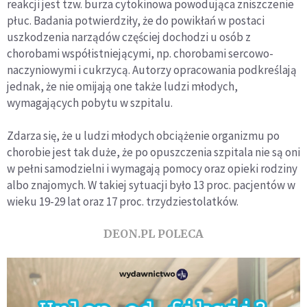
reakcji jest tzw. burza cytokinowa powodująca zniszczenie
płuc. Badania potwierdziły, że do powikłań w postaci
uszkodzenia narządów częściej dochodzi u osób z
chorobami współistniejącymi, np. chorobami sercowo-
naczyniowymi i cukrzycą. Autorzy opracowania podkreślają
jednak, że nie omijają one także ludzi młodych,
wymagających pobytu w szpitalu.
Zdarza się, że u ludzi młodych obciążenie organizmu po
chorobie jest tak duże, że po opuszczenia szpitala nie są oni
w pełni samodzielni i wymagają pomocy oraz opieki rodziny
albo znajomych. W takiej sytuacji było 13 proc. pacjentów w
wieku 19-29 lat oraz 17 proc. trzydziestolatków.
DEON.PL POLECA