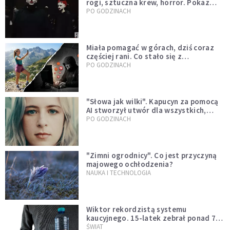
rogi, sztuczna krew, horror. Pokaz
mody czy fascynacja diabłem?
PO GODZINACH
Miała pomagać w górach, dziś coraz
częściej rani. Co stało się z
Tatromaniakami?
PO GODZINACH
"Słowa jak wilki". Kapucyn za pomocą
AI stworzył utwór dla wszystkich,
którzy doświadczają hejtu
PO GODZINACH
"Zimni ogrodnicy". Co jest przyczyną
majowego ochłodzenia?
NAUKA I TECHNOLOGIA
Wiktor rekordzistą systemu
kaucyjnego. 15-latek zebrał ponad 7
tys. butelek i puszek
ŚWIAT