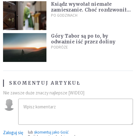
Ksiądz wywołał niemałe
zamieszanie. Choć rozdzwoniły
się telefony z całego kraju,
PO GODZINACH
przyznał, że niczego nie żałuje
Góry Tabor są po to, by
odważnie iść przez doliny
PODRÓŻE
SKOMENTUJ ARTYKUŁ
Nie zawsze duże znaczy najlepsze [WIDEO]
Zaloguj się
lub
skomentuj jako Gość