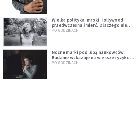
Wielka polityka, mroki Hollywood i
przedwczesna śmierć. Dlaczego nie
możemy przestać mówić o Marilyn
PO GODZINACH
Monroe?
Nocne marki pod lupą naukowców.
Badanie wskazuje na większe ryzyko
zawału
PO GODZINACH