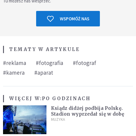
Tu możesz nas wesprzeć.
WSPOMÓŻ NAS
TEMATY W ARTYKULE
#reklama
#fotografia
#fotograf
#kamera
#aparat
WIĘCEJ W:
PO GODZINACH
Ksiądz didżej podbija Polskę.
Stadion wyprzedał się w dobę
MUZYKA