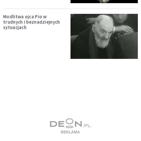
Modlitwa ojca Pio w
trudnych i beznadziejnych
sytuacjach