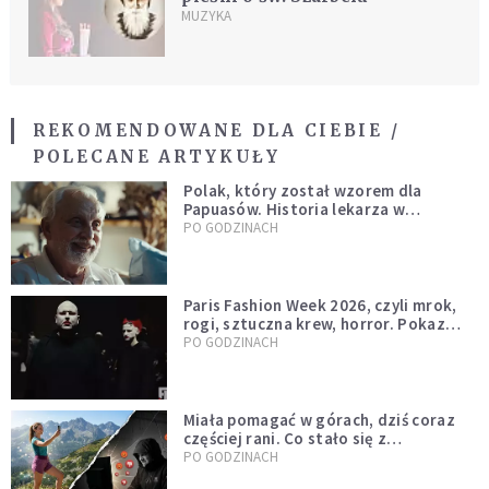
MUZYKA
REKOMENDOWANE DLA CIEBIE /
POLECANE ARTYKUŁY
Polak, który został wzorem dla
Papuasów. Historia lekarza w
sutannie, który uleczył dżunglę
PO GODZINACH
Paris Fashion Week 2026, czyli mrok,
rogi, sztuczna krew, horror. Pokaz
mody czy fascynacja diabłem?
PO GODZINACH
Miała pomagać w górach, dziś coraz
częściej rani. Co stało się z
Tatromaniakami?
PO GODZINACH