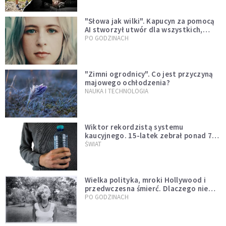
"Słowa jak wilki". Kapucyn za pomocą
AI stworzył utwór dla wszystkich,
którzy doświadczają hejtu
PO GODZINACH
"Zimni ogrodnicy". Co jest przyczyną
majowego ochłodzenia?
NAUKA I TECHNOLOGIA
Wiktor rekordzistą systemu
kaucyjnego. 15-latek zebrał ponad 7
tys. butelek i puszek
ŚWIAT
Wielka polityka, mroki Hollywood i
przedwczesna śmierć. Dlaczego nie
możemy przestać mówić o Marilyn
PO GODZINACH
Monroe?