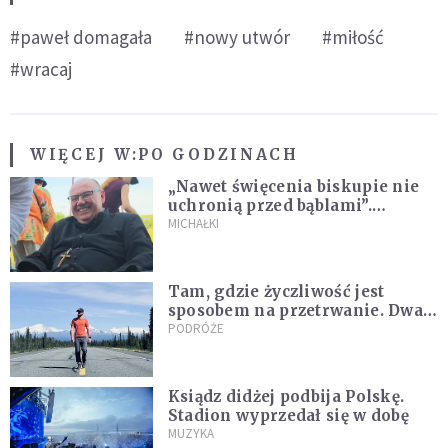
#paweł domagała
#nowy utwór
#miłość
#wracaj
WIĘCEJ W:
PO GODZINACH
„Nawet święcenia biskupie nie
uchronią przed bąblami”.
Archidiecezja pokazała
MICHAŁKI
nagranie z pielgrzymki
Tam, gdzie życzliwość jest
sposobem na przetrwanie. Dwa
tygodnie na Alasce [REPORTAŻ]
PODRÓŻE
Ksiądz didżej podbija Polskę.
Stadion wyprzedał się w dobę
MUZYKA