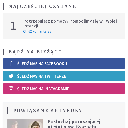
NAJCZĘŚCIEJ CZYTANE
1
Potrzebujesz pomocy? Pomodlimy się w Twojej
intencji
62 komentarzy
BĄDŹ NA BIEŻĄCO
ŚLEDŹ NAS NA FACEBOOKU
ŚLEDŹ NAS NA TWITTERZE
ŚLEDŹ NAS NA INSTAGRAMIE
POWIĄZANE ARTYKUŁY
Posłuchaj poruszającej
pieśni o św. Szarbelu