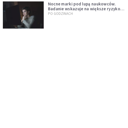
Nocne marki pod lupą naukowców.
Badanie wskazuje na większe ryzyko
zawału
PO GODZINACH