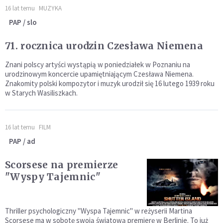
16 lat temu
MUZYKA
PAP / slo
71. rocznica urodzin Czesława Niemena
Znani polscy artyści wystąpią w poniedziałek w Poznaniu na
urodzinowym koncercie upamiętniającym Czesława Niemena.
Znakomity polski kompozytor i muzyk urodził się 16 lutego 1939 roku
w Starych Wasiliszkach.
16 lat temu
FILM
PAP / ad
Scorsese na premierze
"Wyspy Tajemnic"
Thriller psychologiczny "Wyspa Tajemnic" w reżyserii Martina
Scorsese ma w sobotę swoją światową premierę w Berlinie. To już