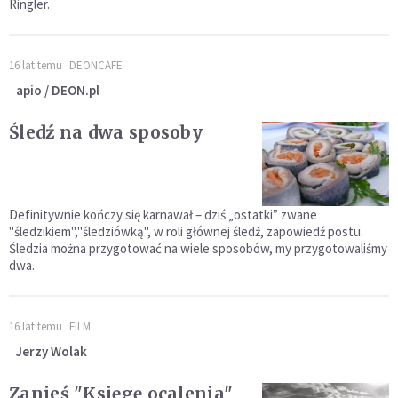
Ringler.
16 lat temu
DEONCAFE
apio / DEON.pl
Śledź na dwa sposoby
Definitywnie kończy się karnawał – dziś „ostatki” zwane
"śledzikiem","śledziówką", w roli głównej śledź, zapowiedź postu.
Śledzia można przygotować na wiele sposobów, my przygotowaliśmy
dwa.
16 lat temu
FILM
Jerzy Wolak
Zanieś "Księgę ocalenia"