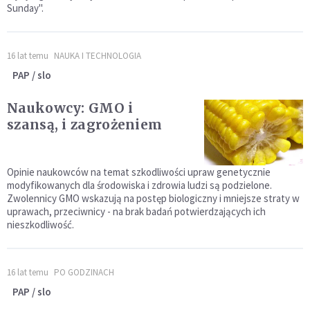
Sunday".
16 lat temu
NAUKA I TECHNOLOGIA
PAP / slo
Naukowcy: GMO i
szansą, i zagrożeniem
Opinie naukowców na temat szkodliwości upraw genetycznie
modyfikowanych dla środowiska i zdrowia ludzi są podzielone.
Zwolennicy GMO wskazują na postęp biologiczny i mniejsze straty w
uprawach, przeciwnicy - na brak badań potwierdzających ich
nieszkodliwość.
16 lat temu
PO GODZINACH
PAP / slo