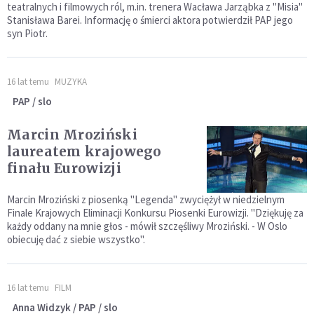
teatralnych i filmowych ról, m.in. trenera Wacława Jarząbka z "Misia"
Stanisława Barei. Informację o śmierci aktora potwierdził PAP jego
syn Piotr.
16 lat temu
MUZYKA
PAP / slo
Marcin Mroziński
laureatem krajowego
finału Eurowizji
Marcin Mroziński z piosenką "Legenda" zwyciężył w niedzielnym
Finale Krajowych Eliminacji Konkursu Piosenki Eurowizji. "Dziękuję za
każdy oddany na mnie głos - mówił szczęśliwy Mroziński. - W Oslo
obiecuję dać z siebie wszystko".
16 lat temu
FILM
Anna Widzyk / PAP / slo