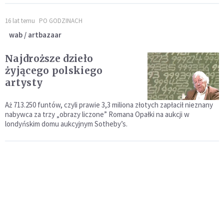
16 lat temu
PO GODZINACH
wab / artbazaar
Najdroższe dzieło
żyjącego polskiego
artysty
Aż 713.250 funtów, czyli prawie 3,3 miliona złotych zapłacił nieznany
nabywca za trzy „obrazy liczone” Romana Opałki na aukcji w
londyńskim domu aukcyjnym Sotheby’s.