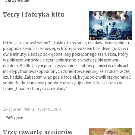
Jerzy Wolak
Terry i fabryka kitu
Gdzie ja to już widziałem? – takie oto pytanie, nie dawało mi spokoju
po opuszczeniu sali kinowej, w której spędziłem bite dwie godziny i
dwie minuty, śledząc pokręcone losy pokręconego staruszka, który
w pokręconym świecie czyni pokręcone zakłady z pokręconym
diabłem. Po dłuższym przeczesywaniu zasobów pamięci w okolicach
montypythonowskopodobnych zorientowałem się, że szukam w złej
szufladzie. Zajrzałem więc gdzie indziej, by już po chwili przypomnieć
sobie, że do złudzenia podobne obrazy ujrzałem kilka lat temu w
filmie „Charlie i fabryka czekolady”.
16 lat temu
NAUKA I TECHNOLOGIA
PAP / psd
Trzy czwarte seniorów