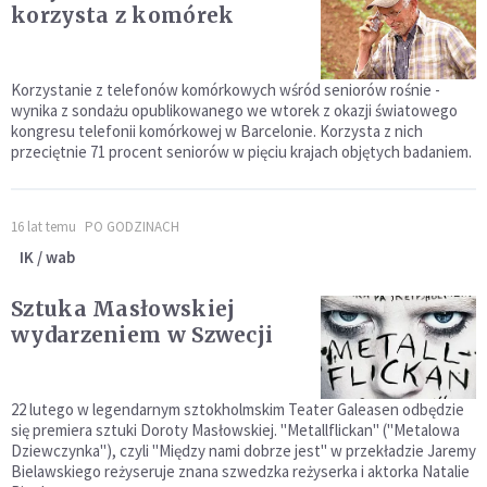
korzysta z komórek
Korzystanie z telefonów komórkowych wśród seniorów rośnie -
wynika z sondażu opublikowanego we wtorek z okazji światowego
kongresu telefonii komórkowej w Barcelonie. Korzysta z nich
przeciętnie 71 procent seniorów w pięciu krajach objętych badaniem.
16 lat temu
PO GODZINACH
IK / wab
Sztuka Masłowskiej
wydarzeniem w Szwecji
22 lutego w legendarnym sztokholmskim Teater Galeasen odbędzie
się premiera sztuki Doroty Masłowskiej. "Metallflickan" ("Metalowa
Dziewczynka"), czyli "Między nami dobrze jest" w przekładzie Jaremy
Bielawskiego reżyseruje znana szwedzka reżyserka i aktorka Natalie