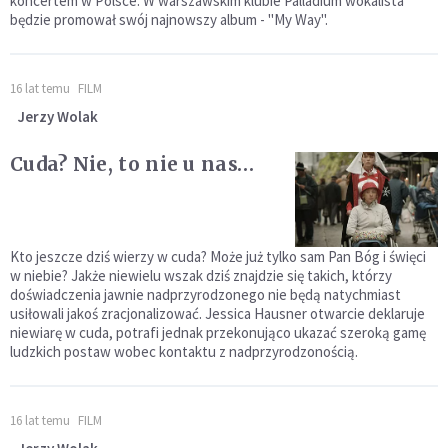
koncertem w Polsce. W warszawskim klubie Palladium wokalista
będzie promował swój najnowszy album - "My Way".
16 lat temu
FILM
Jerzy Wolak
Cuda? Nie, to nie u nas…
Kto jeszcze dziś wierzy w cuda? Może już tylko sam Pan Bóg i święci
w niebie? Jakże niewielu wszak dziś znajdzie się takich, którzy
doświadczenia jawnie nadprzyrodzonego nie będą natychmiast
usiłowali jakoś zracjonalizować. Jessica Hausner otwarcie deklaruje
niewiarę w cuda, potrafi jednak przekonująco ukazać szeroką gamę
ludzkich postaw wobec kontaktu z nadprzyrodzonością.
16 lat temu
FILM