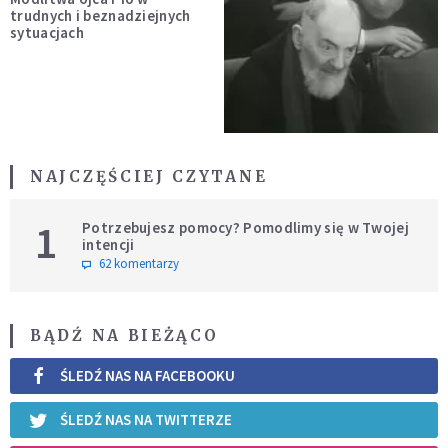
trudnych i beznadziejnych
sytuacjach
NAJCZĘŚCIEJ CZYTANE
1
Potrzebujesz pomocy? Pomodlimy się w Twojej
intencji
62 komentarzy
BĄDŹ NA BIEŻĄCO
ŚLEDŹ NAS NA FACEBOOKU
ŚLEDŹ NAS NA TWITTERZE