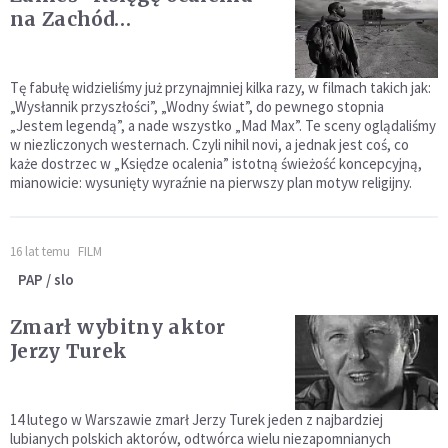
na Zachód…
Tę fabułę widzieliśmy już przynajmniej kilka razy, w filmach takich jak:
„Wysłannik przyszłości”, „Wodny świat”, do pewnego stopnia
„Jestem legendą”, a nade wszystko „Mad Max”. Te sceny oglądaliśmy
w niezliczonych westernach. Czyli nihil novi, a jednak jest coś, co
każe dostrzec w „Księdze ocalenia” istotną świeżość koncepcyjną,
mianowicie: wysunięty wyraźnie na pierwszy plan motyw religijny.
16 lat temu
FILM
PAP / slo
Zmarł wybitny aktor
Jerzy Turek
14 lutego w Warszawie zmarł Jerzy Turek jeden z najbardziej
lubianych polskich aktorów, odtwórca wielu niezapomnianych