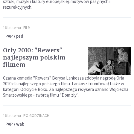
sztuki, muzyki i kultury europejskiej: motywów pasyjnych i
rezurekcyjnych.
16 lat temu
FILM
PAP / psd
Orły 2010: "Rewers"
najlepszym polskim
filmem
Czarna komedia "Rewers" Borysa Lankosza zdobyła nagrodę Orła
2010 dla najlepszego polskiego filmu. Lankosz triumfował także w
kategorii Odkrycie Roku. Za najlepszego reżysera uznano Wojciecha
Smarzowskiego - twórcę filmu "Dom zły".
16 lat temu
PO GODZINACH
PAP / wab