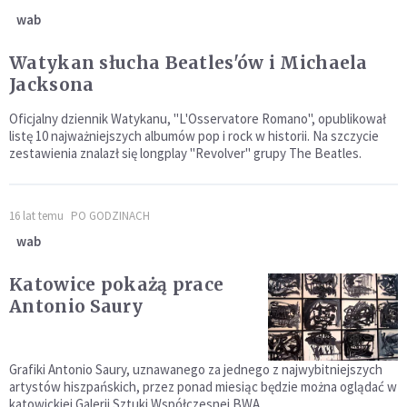
wab
Watykan słucha Beatles'ów i Michaela
Jacksona
Oficjalny dziennik Watykanu, "L'Osservatore Romano", opublikował
listę 10 najważniejszych albumów pop i rock w historii. Na szczycie
zestawienia znalazł się longplay "Revolver" grupy The Beatles.
16 lat temu
PO GODZINACH
wab
Katowice pokażą prace
Antonio Saury
Grafiki Antonio Saury, uznawanego za jednego z najwybitniejszych
artystów hiszpańskich, przez ponad miesiąc będzie można oglądać w
katowickiej Galerii Sztuki Współczesnej BWA.