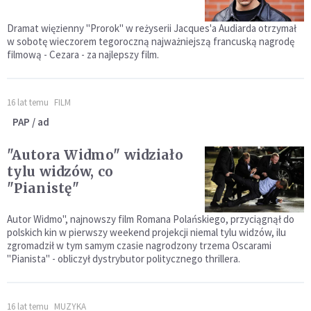
Dramat więzienny "Prorok" w reżyserii Jacques'a Audiarda otrzymał
w sobotę wieczorem tegoroczną najważniejszą francuską nagrodę
filmową - Cezara - za najlepszy film.
16 lat temu
FILM
PAP / ad
"Autora Widmo" widziało
tylu widzów, co
"Pianistę"
Autor Widmo", najnowszy film Romana Polańskiego, przyciągnął do
polskich kin w pierwszy weekend projekcji niemal tylu widzów, ilu
zgromadził w tym samym czasie nagrodzony trzema Oscarami
"Pianista" - obliczył dystrybutor politycznego thrillera.
16 lat temu
MUZYKA