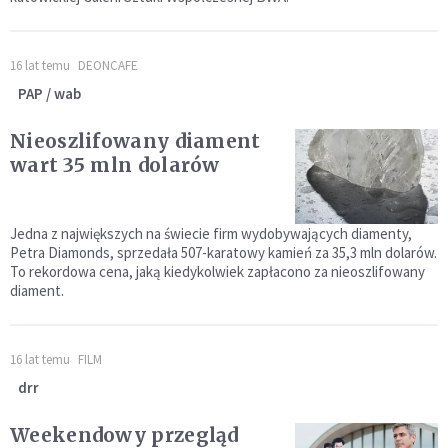
16 lat temu
DEONCAFE
PAP / wab
Nieoszlifowany diament
wart 35 mln dolarów
Jedna z największych na świecie firm wydobywających diamenty,
Petra Diamonds, sprzedała 507-karatowy kamień za 35,3 mln dolarów.
To rekordowa cena, jaką kiedykolwiek zapłacono za nieoszlifowany
diament.
16 lat temu
FILM
drr
Weekendowy przegląd