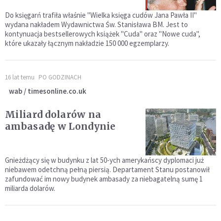
Do księgarń trafiła właśnie "Wielka księga cudów Jana Pawła II"
wydana nakładem Wydawnictwa Św. Stanisława BM. Jest to
kontynuacja bestsellerowych książek "Cuda" oraz "Nowe cuda",
które ukazały łącznym nakładzie 150 000 egzemplarzy.
16 lat temu
PO GODZINACH
wab / timesonline.co.uk
Miliard dolarów na
ambasadę w Londynie
Gnieżdżący się w budynku z lat 50-ych amerykańscy dyplomaci już
niebawem odetchną pełną piersią. Departament Stanu postanowił
zafundować im nowy budynek ambasady za niebagatelną sumę 1
miliarda dolarów.