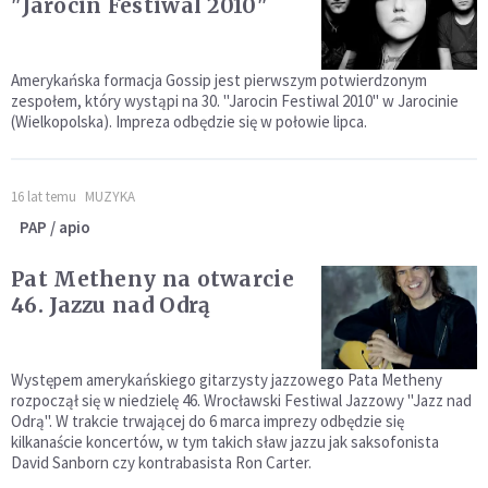
"Jarocin Festiwal 2010"
Amerykańska formacja Gossip jest pierwszym potwierdzonym
zespołem, który wystąpi na 30. "Jarocin Festiwal 2010" w Jarocinie
(Wielkopolska). Impreza odbędzie się w połowie lipca.
16 lat temu
MUZYKA
PAP / apio
Pat Metheny na otwarcie
46. Jazzu nad Odrą
Występem amerykańskiego gitarzysty jazzowego Pata Metheny
rozpoczął się w niedzielę 46. Wrocławski Festiwal Jazzowy "Jazz nad
Odrą". W trakcie trwającej do 6 marca imprezy odbędzie się
kilkanaście koncertów, w tym takich sław jazzu jak saksofonista
David Sanborn czy kontrabasista Ron Carter.