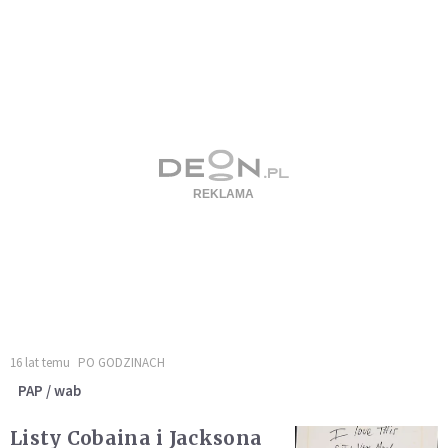
16 lat temu
PO GODZINACH
PAP / wab
Listy Cobaina i Jacksona