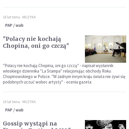
16 lat temu
MUZYKA
PAP / wab
"Polacy nie kochają
Chopina, oni go czczą"
"Polacy nie kochają Chopina, oni go czczą" - napisał wysłannik
włoskiego dziennika "La Stampa" relacjonując obchody Roku
Chopinowskiego w Polsce. "W żadnym innym kraju świata nie żywi się
podobnych uczuć wobec artysty" - ocenia gazeta.
16 lat temu
MUZYKA
PAP / wab
Gossip wystąpi na