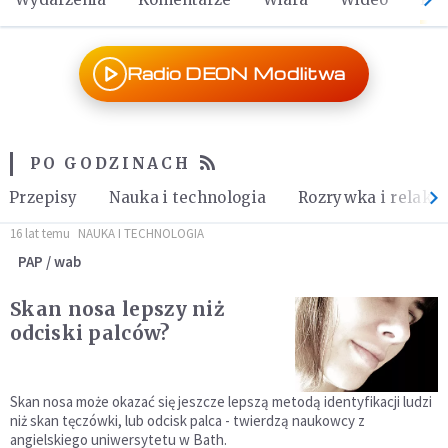
Radio DEON Modlitwa
PO GODZINACH
Przepisy
Nauka i technologia
Rozrywka i relaks
16 lat temu
NAUKA I TECHNOLOGIA
PAP / wab
Skan nosa lepszy niż
odciski palców?
Skan nosa może okazać się jeszcze lepszą metodą identyfikacji ludzi
niż skan tęczówki, lub odcisk palca - twierdzą naukowcy z
angielskiego uniwersytetu w Bath.