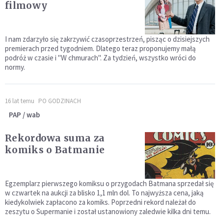
filmowy
I nam zdarzyło się zakrzywić czasoprzestrzeń, pisząc o dzisiejszych
premierach przed tygodniem. Dlatego teraz proponujemy małą
podróż w czasie i "W chmurach". Za tydzień, wszystko wróci do
normy.
16 lat temu
PO GODZINACH
PAP / wab
Rekordowa suma za
komiks o Batmanie
Egzemplarz pierwszego komiksu o przygodach Batmana sprzedał się
w czwartek na aukcji za blisko 1,1 mln dol. To najwyższa cena, jaką
kiedykolwiek zapłacono za komiks. Poprzedni rekord należał do
zeszytu o Supermanie i został ustanowiony zaledwie kilka dni temu.