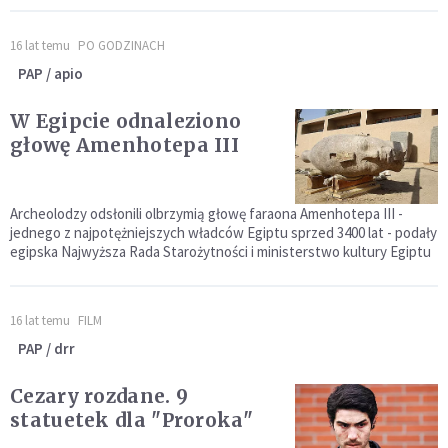
16 lat temu
PO GODZINACH
PAP / apio
W Egipcie odnaleziono
głowę Amenhotepa III
Archeolodzy odsłonili olbrzymią głowę faraona Amenhotepa III -
jednego z najpotężniejszych władców Egiptu sprzed 3400 lat - podały
egipska Najwyższa Rada Starożytności i ministerstwo kultury Egiptu
16 lat temu
FILM
PAP / drr
Cezary rozdane. 9
statuetek dla "Proroka"