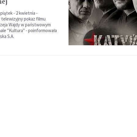
nej
 piątek - 2 kwietnia -
telewizyjny pokaz filmu
rzeja Wajdy w państwowym
nale "Kultura" - poinformowała
ska S.A.