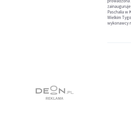
prowadzona p
zainauguruje 
Paschalia w 
Wielkim Tygo
wykonawcy m