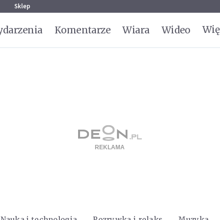
g
Sklep
Wię
darzenia
Komentarze
Wiara
Wideo
Nauka i technologia
Rozrywka i relaks
Muzyka