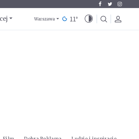
11
°
cej
Warszawa
Film
Dobra Reklama
Ludzie i inspiracje