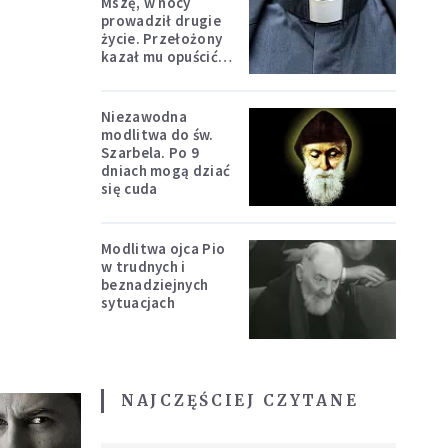
Mszę, w nocy
prowadził drugie
życie. Przełożony
kazał mu opuścić
zakon
Niezawodna
modlitwa do św.
Szarbela. Po 9
dniach mogą dziać
się cuda
Modlitwa ojca Pio
w trudnych i
beznadziejnych
sytuacjach
NAJCZĘŚCIEJ CZYTANE