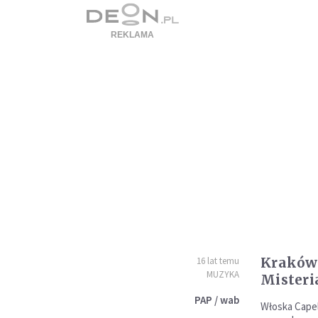
Kraków:
16 lat temu
MUZYKA
Misteri
PAP / wab
Włoska Capell