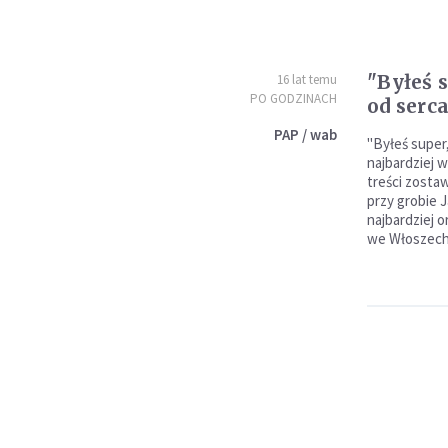
"Byłeś s
16 lat temu
PO GODZINACH
od serca
PAP / wab
"Byłeś super,
najbardziej w
treści zostaw
przy grobie J
najbardziej o
we Włoszech