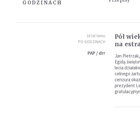
GODZINACH
Pół wie
16 lat temu
PO GODZINACH
na estr
PAP / drr
Jan Pietrzak
Egidą święto
lecia działal
celnego żart
cenzura okazy
prezydent Le
gratulacyjny