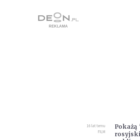
Pokażą 
16 lat temu
FILM
rosyjski