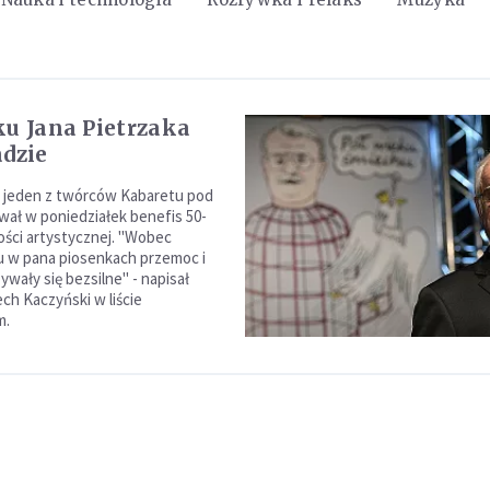
ku Jana Pietrzaka
adzie
, jeden z twórców Kabaretu pod
wał w poniedziałek benefis 50-
ności artystycznej. "Wobec
u w pana piosenkach przemoc i
wały się bezsilne" - napisał
ch Kaczyński w liście
m.