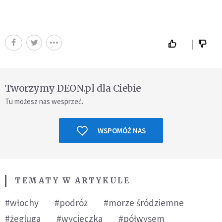
Tworzymy DEON.pl dla Ciebie
Tu możesz nas wesprzeć.
WSPOMÓŻ NAS
TEMATY W ARTYKULE
#włochy
#podróż
#morze śródziemne
#żegluga
#wycieczka
#półwysem