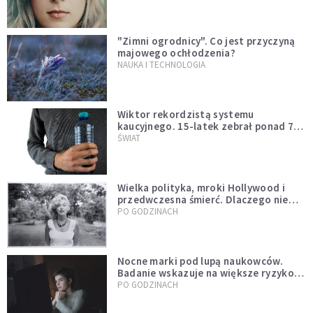
"Zimni ogrodnicy". Co jest przyczyną
majowego ochłodzenia?
NAUKA I TECHNOLOGIA
Wiktor rekordzistą systemu
kaucyjnego. 15-latek zebrał ponad 7
tys. butelek i puszek
ŚWIAT
Wielka polityka, mroki Hollywood i
przedwczesna śmierć. Dlaczego nie
możemy przestać mówić o Marilyn
PO GODZINACH
Monroe?
Nocne marki pod lupą naukowców.
Badanie wskazuje na większe ryzyko
zawału
PO GODZINACH