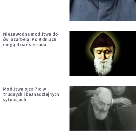
Niezawodna modlitwa do
św. Szarbela. Po 9 dniach
mogą dziać się cuda
Modlitwa ojca Pio w
trudnych i beznadziejnych
sytuacjach