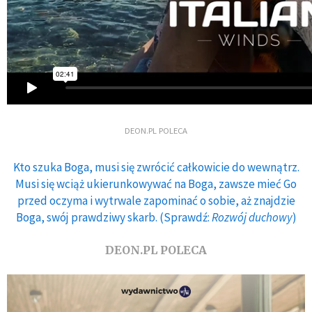
DEON.PL POLECA
Kto szuka Boga, musi się zwrócić całkowicie do wewnątrz.
Musi się wciąż ukierunkowywać na Boga, zawsze mieć Go
przed oczyma i wytrwale zapominać o sobie, aż znajdzie
Boga, swój prawdziwy skarb. (Sprawdź:
Rozwój duchowy
)
DEON.PL POLECA