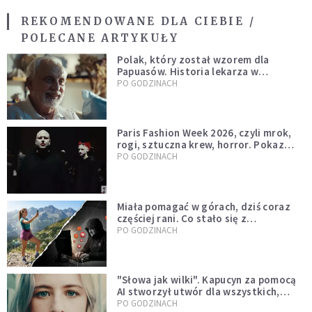
REKOMENDOWANE DLA CIEBIE /
POLECANE ARTYKUŁY
Polak, który został wzorem dla
Papuasów. Historia lekarza w
sutannie, który uleczył dżunglę
PO GODZINACH
Paris Fashion Week 2026, czyli mrok,
rogi, sztuczna krew, horror. Pokaz
mody czy fascynacja diabłem?
PO GODZINACH
Miała pomagać w górach, dziś coraz
częściej rani. Co stało się z
Tatromaniakami?
PO GODZINACH
"Słowa jak wilki". Kapucyn za pomocą
AI stworzył utwór dla wszystkich,
którzy doświadczają hejtu
PO GODZINACH