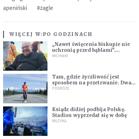
apeniński
#żagle
WIĘCEJ W:
PO GODZINACH
„Nawet święcenia biskupie nie
uchronią przed bąblami”.
Archidiecezja pokazała
MICHAŁKI
nagranie z pielgrzymki
Tam, gdzie życzliwość jest
sposobem na przetrwanie. Dwa
tygodnie na Alasce [REPORTAŻ]
PODRÓŻE
Ksiądz didżej podbija Polskę.
Stadion wyprzedał się w dobę
MUZYKA