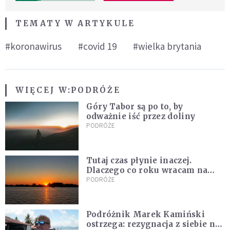
TEMATY W ARTYKULE
#koronawirus
#covid 19
#wielka brytania
WIĘCEJ W:
PODRÓŻE
Góry Tabor są po to, by
odważnie iść przez doliny
PODRÓŻE
Tutaj czas płynie inaczej.
Dlaczego co roku wracam na
Hel?
PODRÓŻE
Podróżnik Marek Kamiński
ostrzega: rezygnacja z siebie na