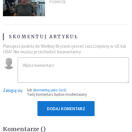
rzecz partnera to błąd
PODRÓŻE
SKOMENTUJ ARTYKUŁ
Planujesz podróż do Wielkiej Brytanii i jesteś zaszczepiony w UE lub
USA? Nie musisz przechodzić kwarantanny
Zaloguj się
lub
skomentuj jako Gość
Twój komentarz będzie moderowany
DODAJ KOMENTARZ
Komentarze (
)