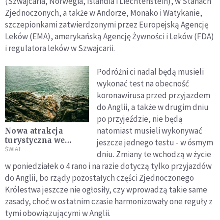
(Szwajcaria, Norwegia, Islandia i Liechtenstein), w Stanach
Zjednoczonych, a także w Andorze, Monako i Watykanie,
szczepionkami zatwierdzonymi przez Europejską Agencję
Leków (EMA), amerykańską Agencję Żywności i Leków (FDA)
i regulatora leków w Szwajcarii.
Podróżni ci nadal będą musieli
wykonać test na obecność
koronawirusa przed przyjazdem
do Anglii, a także w drugim dniu
po przyjeździe, nie będą
natomiast musieli wykonywać
Nowa atrakcja
turystyczna we
jeszcze jednego testu - w ósmym
Włoszech. Nad
ŚWIAT
dniu. Zmiany te wchodzą w życie
Adriatykiem
w poniedziałek o 4 rano i na razie dotyczą tylko przyjazdów
powstała Riwiera
do Anglii, bo rządy pozostałych części Zjednoczonego
San Bartolo
Królestwa jeszcze nie ogłosiły, czy wprowadzą takie same
zasady, choć w ostatnim czasie harmonizowały one reguły z
tymi obowiązującymi w Anglii.