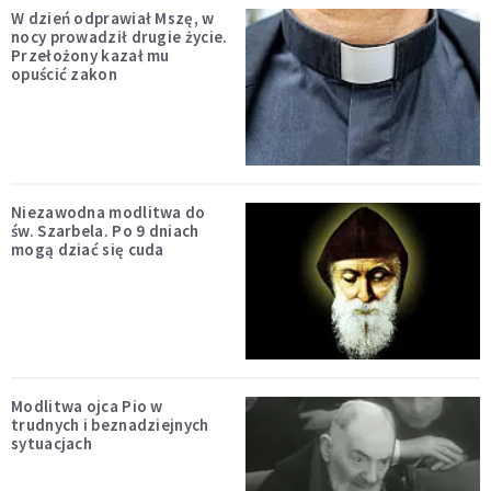
W dzień odprawiał Mszę, w
nocy prowadził drugie życie.
Przełożony kazał mu
opuścić zakon
Niezawodna modlitwa do
św. Szarbela. Po 9 dniach
mogą dziać się cuda
Modlitwa ojca Pio w
trudnych i beznadziejnych
sytuacjach