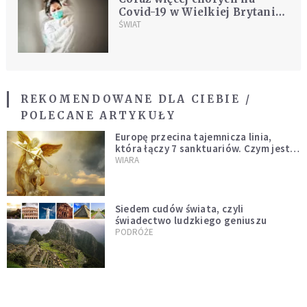
Covid-19 w Wielkiej Brytanii.
Przez siedem dni
ŚWIAT
odnotowywano tam spadki
REKOMENDOWANE DLA CIEBIE /
POLECANE ARTYKUŁY
Europę przecina tajemnicza linia,
która łączy 7 sanktuariów. Czym jest
miecz św. Michała Archanioła?
WIARA
Siedem cudów świata, czyli
świadectwo ludzkiego geniuszu
PODRÓŻE