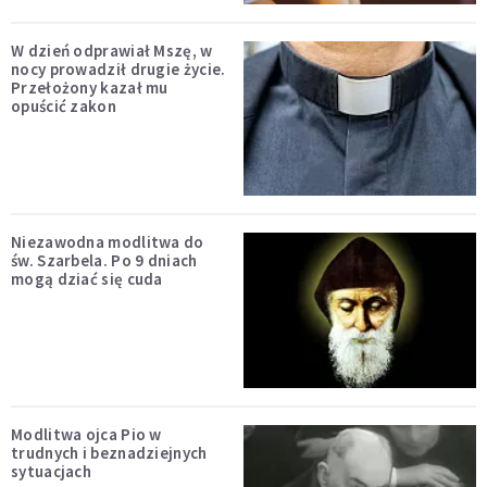
W dzień odprawiał Mszę, w
nocy prowadził drugie życie.
Przełożony kazał mu
opuścić zakon
Niezawodna modlitwa do
św. Szarbela. Po 9 dniach
mogą dziać się cuda
Modlitwa ojca Pio w
trudnych i beznadziejnych
sytuacjach