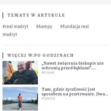
TEMATY W ARTYKULE
#real madryt
#kampy
#fundacja real
madryt
WIĘCEJ W:
PO GODZINACH
„Nawet święcenia biskupie nie
uchronią przed bąblami”.
Archidiecezja pokazała
MICHAŁKI
nagranie z pielgrzymki
Tam, gdzie życzliwość jest
sposobem na przetrwanie. Dwa
tygodnie na Alasce [REPORTAŻ]
PODRÓŻE