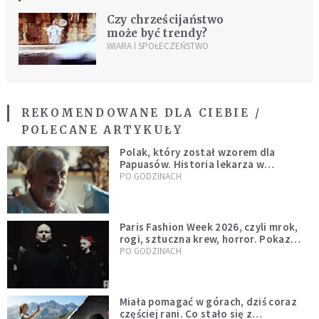
Czy chrześcijaństwo
może być trendy?
WIARA I SPOŁECZEŃSTWO
REKOMENDOWANE DLA CIEBIE /
POLECANE ARTYKUŁY
Polak, który został wzorem dla
Papuasów. Historia lekarza w
sutannie, który uleczył dżunglę
PO GODZINACH
Paris Fashion Week 2026, czyli mrok,
rogi, sztuczna krew, horror. Pokaz
mody czy fascynacja diabłem?
PO GODZINACH
Miała pomagać w górach, dziś coraz
częściej rani. Co stało się z