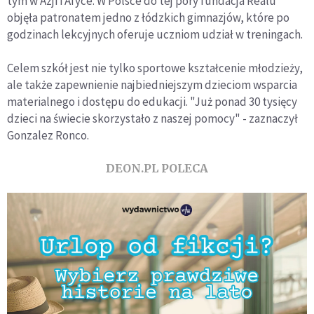
tym w Azji i Afyce. W Polsce do tej pory fundacja Realu
objęła patronatem jedno z łódzkich gimnazjów, które po
godzinach lekcyjnych oferuje uczniom udział w treningach.
Celem szkół jest nie tylko sportowe kształcenie młodzieży,
ale także zapewnienie najbiedniejszym dzieciom wsparcia
materialnego i dostępu do edukacji. "Już ponad 30 tysięcy
dzieci na świecie skorzystało z naszej pomocy" - zaznaczył
Gonzalez Ronco.
DEON.PL POLECA