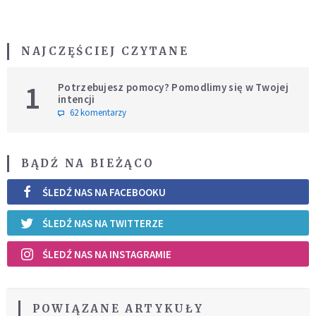
NAJCZĘŚCIEJ CZYTANE
1
Potrzebujesz pomocy? Pomodlimy się w Twojej
intencji
62 komentarzy
BĄDŹ NA BIEŻĄCO
ŚLEDŹ NAS NA FACEBOOKU
ŚLEDŹ NAS NA TWITTERZE
ŚLEDŹ NAS NA INSTAGRAMIE
POWIĄZANE ARTYKUŁY