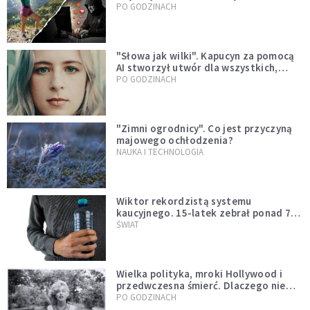
Tatromaniakami?
PO GODZINACH
"Słowa jak wilki". Kapucyn za pomocą
AI stworzył utwór dla wszystkich,
którzy doświadczają hejtu
PO GODZINACH
"Zimni ogrodnicy". Co jest przyczyną
majowego ochłodzenia?
NAUKA I TECHNOLOGIA
Wiktor rekordzistą systemu
kaucyjnego. 15-latek zebrał ponad 7
tys. butelek i puszek
ŚWIAT
Wielka polityka, mroki Hollywood i
przedwczesna śmierć. Dlaczego nie
możemy przestać mówić o Marilyn
PO GODZINACH
Monroe?