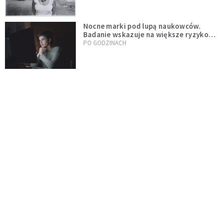
Nocne marki pod lupą naukowców.
Badanie wskazuje na większe ryzyko
zawału
PO GODZINACH