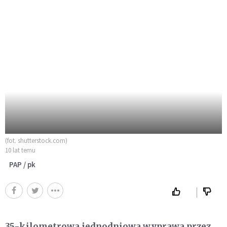
(fot. shutterstock.com)
10 lat temu
PAP / pk
35-kilometrowa jednodniowa wyprawa przez