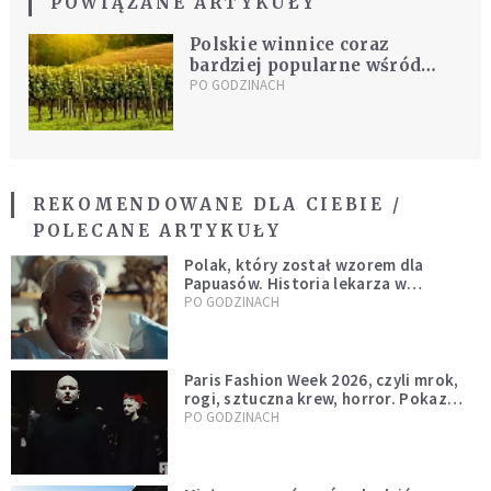
POWIĄZANE ARTYKUŁY
Polskie winnice coraz
bardziej popularne wśród
turystów
PO GODZINACH
REKOMENDOWANE DLA CIEBIE /
POLECANE ARTYKUŁY
Polak, który został wzorem dla
Papuasów. Historia lekarza w
sutannie, który uleczył dżunglę
PO GODZINACH
Paris Fashion Week 2026, czyli mrok,
rogi, sztuczna krew, horror. Pokaz
mody czy fascynacja diabłem?
PO GODZINACH