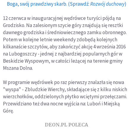
Boga, swój prawdziwy skarb. (Sprawdź:
Rozwój duchowy
)
12 czerwca w inauguracyjnej wędrówce turyści pójdą na
Grodzisko. Na zalesionym szycie góry znajdują się resztki
dawnego grodziska i średniowiecznego zamku obronnego.
Potem w kolejne letnie weekendy zdobędą kolejnych
kilkanaście szczytów, aby zakończyć akcję 4 września 2016
na Lubogoszczy - jednej z najbardziej popularnych gór w
Beskidzie Wyspowym, w całości leżącej na terenie gminy
Mszana Dolna.
W programie wędrówek po raz pierwszy znalazła się nowa
"wyspa" - Zbludzkie Wierchy, składające się z kilku niskich
wierzchołków, oddzielonych płytko wciętymi przełęczami.
Przewidziano też dwa nocne wyjścia na: Luboń i Miejską
Górę.
DEON.PL POLECA