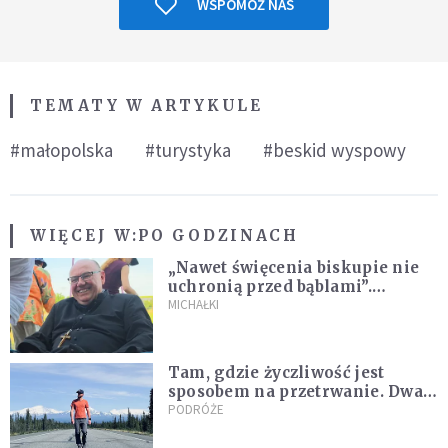
WSPOMÓŻ NAS
TEMATY W ARTYKULE
#małopolska
#turystyka
#beskid wyspowy
WIĘCEJ W:
PO GODZINACH
„Nawet święcenia biskupie nie
uchronią przed bąblami”.
Archidiecezja pokazała
MICHAŁKI
nagranie z pielgrzymki
Tam, gdzie życzliwość jest
sposobem na przetrwanie. Dwa
tygodnie na Alasce [REPORTAŻ]
PODRÓŻE