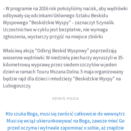
- W programie na 2016 rok położyliśmy nacisk, aby wędrówki
odbywały się odcinkami Głównego Szlaku Beskidu
Wyspowego "Beskidzkie Wyspy" - zaznaczył Szynalik.
Uczestnictwo w cyklu jest bezpłatne, nie wymaga
zgłoszenia, wystarczy przyjść na miejsce zbiórki.
Właściwą akcję "Odkryj Beskid Wyspowy" poprzedzają
wiosenne wędrówki. W niedzielę piechurzy wyruszyli w 35-
kilometrową wyprawę przez siedem szczytów w jeden
dzień w ramach Touru Mszana Dolna. 5 maja organizowany
będzie rajd dla dzieci i młodzieży "Beskidzkie Wyspy" na
Lubogoszczy.
DEON.PL POLECA
Kto szuka Boga, musi się zwrócić całkowicie do wewnątrz.
Musi się wciąż ukierunkowywać na Boga, zawsze mieć Go
przed oczyma i wytrwale zapominać o sobie, aż znajdzie