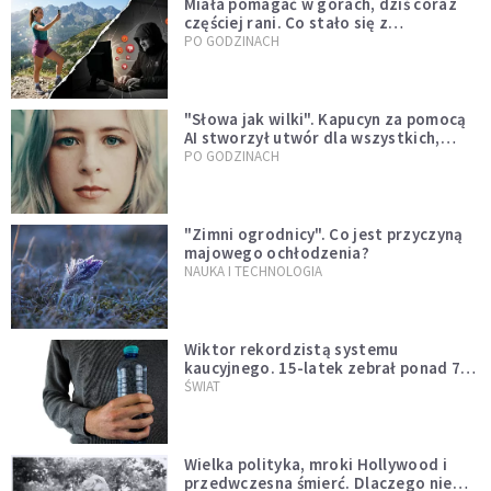
Miała pomagać w górach, dziś coraz
częściej rani. Co stało się z
Tatromaniakami?
PO GODZINACH
"Słowa jak wilki". Kapucyn za pomocą
AI stworzył utwór dla wszystkich,
którzy doświadczają hejtu
PO GODZINACH
"Zimni ogrodnicy". Co jest przyczyną
majowego ochłodzenia?
NAUKA I TECHNOLOGIA
Wiktor rekordzistą systemu
kaucyjnego. 15-latek zebrał ponad 7
tys. butelek i puszek
ŚWIAT
Wielka polityka, mroki Hollywood i
przedwczesna śmierć. Dlaczego nie