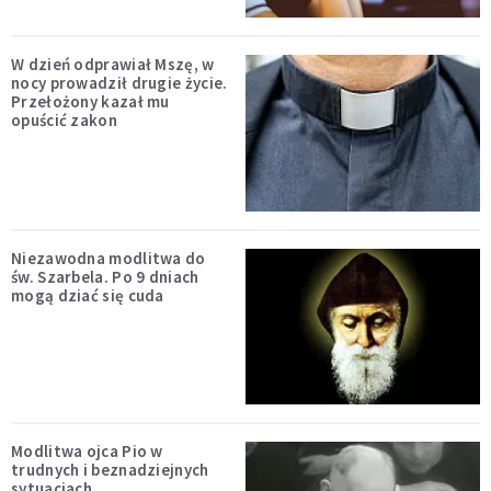
W dzień odprawiał Mszę, w
nocy prowadził drugie życie.
Przełożony kazał mu
opuścić zakon
Niezawodna modlitwa do
św. Szarbela. Po 9 dniach
mogą dziać się cuda
Modlitwa ojca Pio w
trudnych i beznadziejnych
sytuacjach