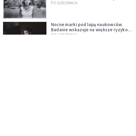
możemy przestać mówić o Marilyn
PO GODZINACH
Monroe?
Nocne marki pod lupą naukowców.
Badanie wskazuje na większe ryzyko
zawału
PO GODZINACH