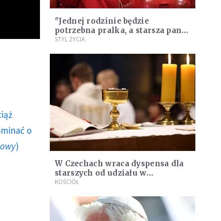
"Jednej rodzinie będzie
potrzebna pralka, a starsza pani
będzie marzyć o
STYL ŻYCIA
nieprzedziurawionych
rękawiczkach"
ciąż
ominać o
howy
)
W Czechach wraca dyspensa dla
starszych od udziału w
niedzielnej Mszy św.
KOŚCIÓŁ