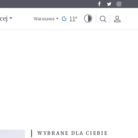
11
°
cej
Warszawa
WYBRANE DLA CIEBIE