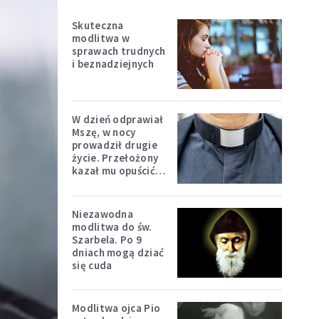
Skuteczna
modlitwa w
sprawach trudnych
i beznadziejnych
W dzień odprawiał
Mszę, w nocy
prowadził drugie
życie. Przełożony
kazał mu opuścić
zakon
Niezawodna
modlitwa do św.
Szarbela. Po 9
dniach mogą dziać
się cuda
Modlitwa ojca Pio