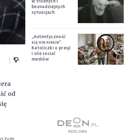
w trudnych i
beznadziejnych
sytuacjach
„Autentyczność
się nie niesie”.
Katoliczki o presji
i sile social
mediów
iera
ić od
się
o tym,