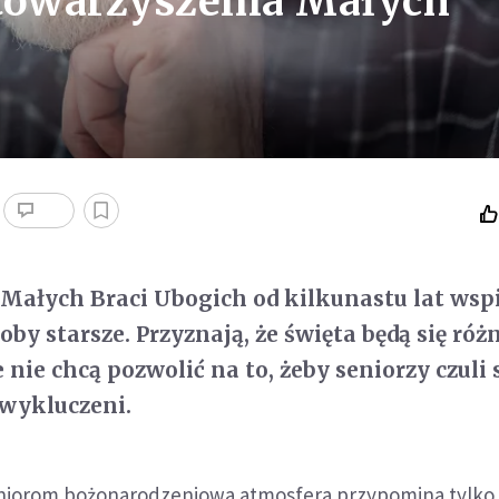
stowarzyszenia Małych
Małych Braci Ubogich od kilkunastu lat wsp
y starsze. Przyznają, że święta będą się różn
 nie chcą pozwolić na to, żeby seniorzy czuli 
 wykluczeni.
iorom bożonarodzeniowa atmosfera przypomina tylko 