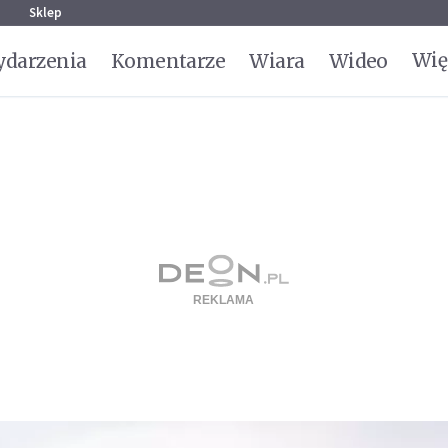
g
Sklep
Wię
darzenia
Komentarze
Wiara
Wideo