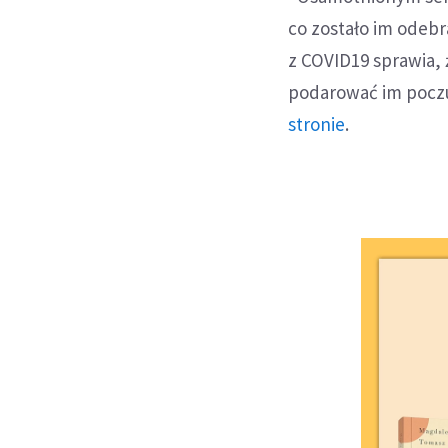
co zostało im odeb
z COVID19 sprawia, 
podarować im poczu
stronie
.