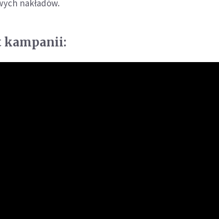
wych nakładów.
t kampanii: