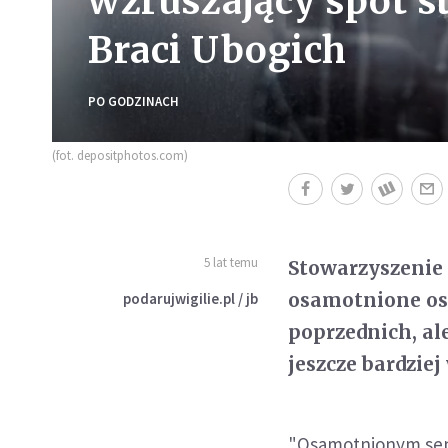
wzruszający spot 
Braci Ubogich
PO GODZINACH
(fot. depositphotos.com)
5 lat temu
Stowarzyszenie 
osamotnione osob
podarujwigilie.pl / jb
poprzednich, ale
jeszcze bardziej
"Osamotnionym sen