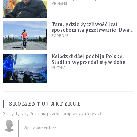
Archidiecezja pokazała
MICHAŁKI
nagranie z pielgrzymki
Tam, gdzie życzliwość jest
sposobem na przetrwanie. Dwa
tygodnie na Alasce [REPORTAŻ]
PODRÓŻE
Ksiądz didżej podbija Polskę.
Stadion wyprzedał się w dobę
MUZYKA
SKOMENTUJ ARTYKUŁ
Statystyczny Polak ma pirackie programy za 5 tys. zł