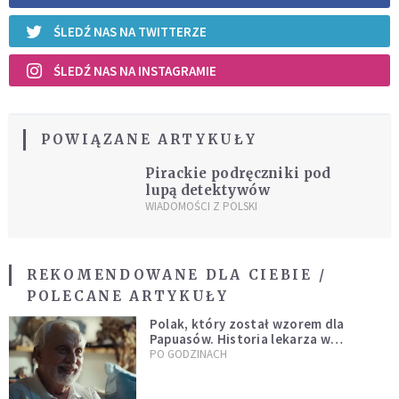
ŚLEDŹ NAS NA TWITTERZE
ŚLEDŹ NAS NA INSTAGRAMIE
POWIĄZANE ARTYKUŁY
Pirackie podręczniki pod
lupą detektywów
WIADOMOŚCI Z POLSKI
REKOMENDOWANE DLA CIEBIE /
POLECANE ARTYKUŁY
Polak, który został wzorem dla
Papuasów. Historia lekarza w
sutannie, który uleczył dżunglę
PO GODZINACH