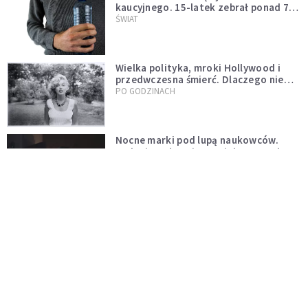
kaucyjnego. 15-latek zebrał ponad 7
tys. butelek i puszek
ŚWIAT
Wielka polityka, mroki Hollywood i
przedwczesna śmierć. Dlaczego nie
możemy przestać mówić o Marilyn
PO GODZINACH
Monroe?
Nocne marki pod lupą naukowców.
Badanie wskazuje na większe ryzyko
zawału
PO GODZINACH