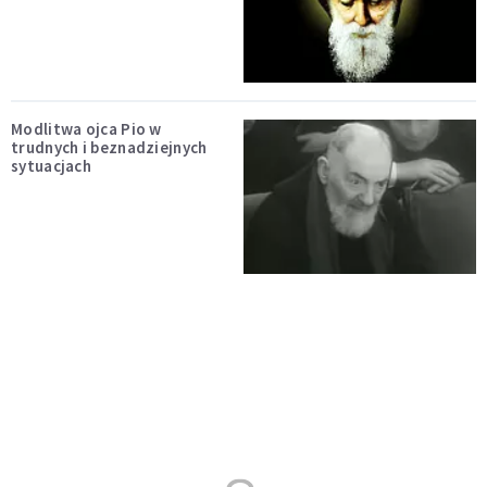
Modlitwa ojca Pio w
trudnych i beznadziejnych
sytuacjach