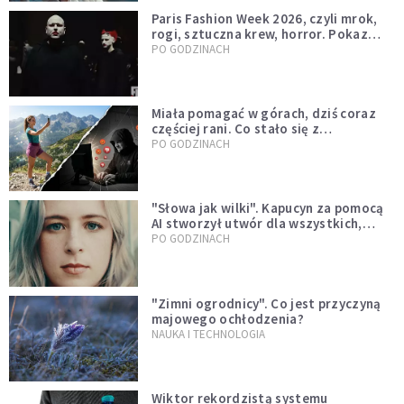
Paris Fashion Week 2026, czyli mrok,
rogi, sztuczna krew, horror. Pokaz
mody czy fascynacja diabłem?
PO GODZINACH
Miała pomagać w górach, dziś coraz
częściej rani. Co stało się z
Tatromaniakami?
PO GODZINACH
"Słowa jak wilki". Kapucyn za pomocą
AI stworzył utwór dla wszystkich,
którzy doświadczają hejtu
PO GODZINACH
"Zimni ogrodnicy". Co jest przyczyną
majowego ochłodzenia?
NAUKA I TECHNOLOGIA
Wiktor rekordzistą systemu