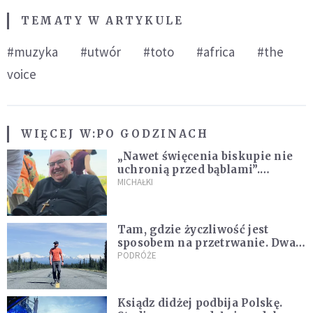
TEMATY W ARTYKULE
#muzyka
#utwór
#toto
#africa
#the
voice
WIĘCEJ W:
PO GODZINACH
„Nawet święcenia biskupie nie
uchronią przed bąblami”.
Archidiecezja pokazała
MICHAŁKI
nagranie z pielgrzymki
Tam, gdzie życzliwość jest
sposobem na przetrwanie. Dwa
tygodnie na Alasce [REPORTAŻ]
PODRÓŻE
Ksiądz didżej podbija Polskę.