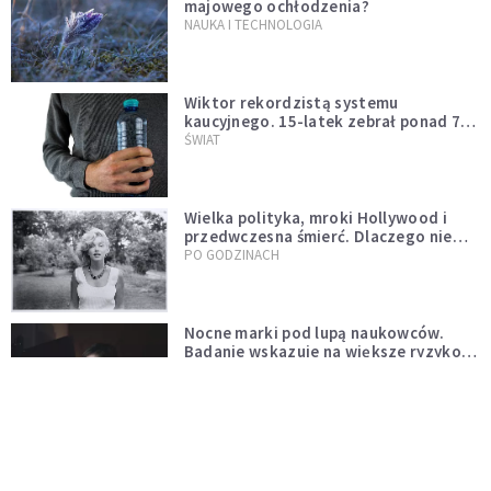
majowego ochłodzenia?
NAUKA I TECHNOLOGIA
Wiktor rekordzistą systemu
kaucyjnego. 15-latek zebrał ponad 7
tys. butelek i puszek
ŚWIAT
Wielka polityka, mroki Hollywood i
przedwczesna śmierć. Dlaczego nie
możemy przestać mówić o Marilyn
PO GODZINACH
Monroe?
Nocne marki pod lupą naukowców.
Badanie wskazuje na większe ryzyko
zawału
PO GODZINACH