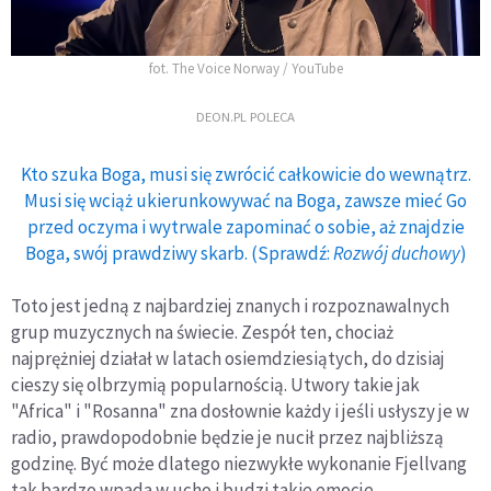
fot. The Voice Norway / YouTube
DEON.PL POLECA
Kto szuka Boga, musi się zwrócić całkowicie do wewnątrz.
Musi się wciąż ukierunkowywać na Boga, zawsze mieć Go
przed oczyma i wytrwale zapominać o sobie, aż znajdzie
Boga, swój prawdziwy skarb. (Sprawdź:
Rozwój duchowy
)
Toto jest jedną z najbardziej znanych i rozpoznawalnych
grup muzycznych na świecie. Zespół ten, chociaż
najprężniej działał w latach osiemdziesiątych, do dzisiaj
cieszy się olbrzymią popularnością. Utwory takie jak
"Africa" i "Rosanna" zna dosłownie każdy i jeśli usłyszy je w
radio, prawdopodobnie będzie je nucił przez najbliższą
godzinę. Być może dlatego niezwykłe wykonanie Fjellvang
tak bardzo wpada w ucho i budzi takie emocje.