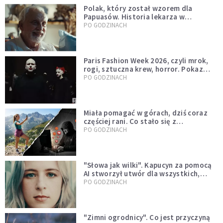
Polak, który został wzorem dla
Papuasów. Historia lekarza w
sutannie, który uleczył dżunglę
PO GODZINACH
Paris Fashion Week 2026, czyli mrok,
rogi, sztuczna krew, horror. Pokaz
mody czy fascynacja diabłem?
PO GODZINACH
Miała pomagać w górach, dziś coraz
częściej rani. Co stało się z
Tatromaniakami?
PO GODZINACH
"Słowa jak wilki". Kapucyn za pomocą
AI stworzył utwór dla wszystkich,
którzy doświadczają hejtu
PO GODZINACH
"Zimni ogrodnicy". Co jest przyczyną