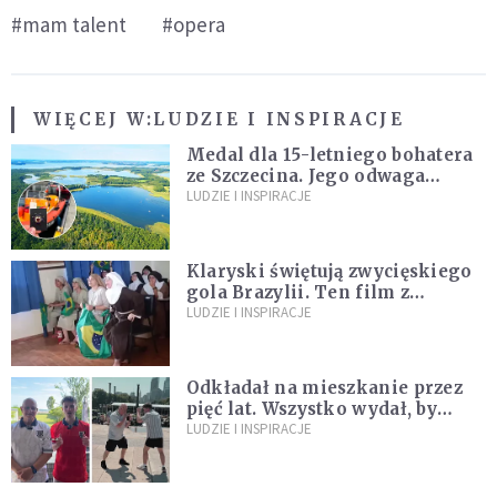
#mam talent
#opera
WIĘCEJ W:
LUDZIE I INSPIRACJE
Medal dla 15-letniego bohatera
ze Szczecina. Jego odwaga
ocaliła ludzkie życie
LUDZIE I INSPIRACJE
Klaryski świętują zwycięskiego
gola Brazylii. Ten film z
zakonnicami obejrzały już
LUDZIE I INSPIRACJE
miliony
Odkładał na mieszkanie przez
pięć lat. Wszystko wydał, by
spełnić marzenie 80-letniego
LUDZIE I INSPIRACJE
dziadka