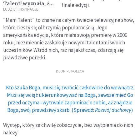
Talent! wyznała, że
finale edycji.
żyje w niej Jezus
LUDZIE I INSPIRACJE
"Mam Talent" to znane na całym świecie telewizyjne show,
które cieszy się olbrzymią popularnością. Jego
amerykańska edycja, która miała swoją premierę w 2006
roku, niezmiennie zaskakuje nowymi talentami swoich
uczestników. Wśród nich, raz na jakiś czas, zdarzają się
prawdziwe perełki.
DEON.PL POLECA
Kto szuka Boga, musi się zwrócić całkowicie do wewnątrz.
Musi się wciąż ukierunkowywać na Boga, zawsze mieć Go
przed oczyma i wytrwale zapominać o sobie, aż znajdzie
Boga, swój prawdziwy skarb. (Sprawdź:
Rozwój duchowy
)
Występ, który za chwilę zobaczycie, bez wątpienia do nich
należy: