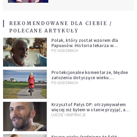
REKOMENDOWANE DLA CIEBIE /
POLECANE ARTYKUŁY
Polak, który został wzorem dla
Papuasów. Historia lekarza w
sutannie, który uleczył dżunglę
PO GODZINACH
Protekcjonalne komentarze, błędne
założenia dotyczące wieku.
Stereotypy ranią, kłamią i rozrywają
PO GODZINACH
więzi
Krzysztof Pałys OP: otrzymywałem
więcej niż byłem w stanie przyjąć, a
Bóg stawał się bardziej realny niż
LUDZIE I INSPIRACJE
wszystko inne
Kryzys wieku średniego to fakt.