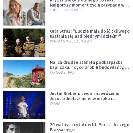
Najgorszy moment życia przypada w
konkretnym czasie
LUDZIE I INSPIRACJE
Orla Straż: "Ludzie mają dość ckliwego
użalania się nad biednymi dziećmi"
WIARA I SPOŁECZEŃSTWO
Na ich drodze stanęła podkarpacka
kapliczka. To, co zrobili budowlańcy,
wzrusza i daje nadzieję [GALERIA]
PO GODZINACH
Justin Bieber o swoim nawróceniu:
Jezus odnalazł mnie w mroku i
wyciągnął mnie stamtąd
WIARA
20 ważnych cytatów bł. Piotra Jerzego
Frassatiego