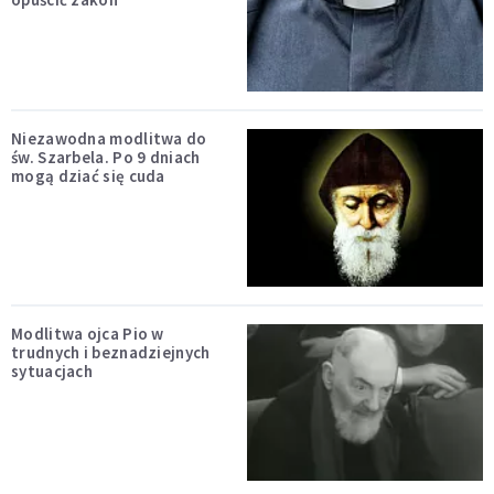
Niezawodna modlitwa do
św. Szarbela. Po 9 dniach
mogą dziać się cuda
Modlitwa ojca Pio w
trudnych i beznadziejnych
sytuacjach