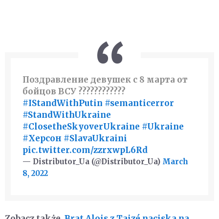
Поздравление девушек с 8 марта от
бойцов ВСУ ????????????
#IStandWithPutin
#semanticerror
#StandWithUkraine️
#ClosetheSkyoverUkraine
#Ukraine️
#Херсон
#SlavaUkraini
pic.twitter.com/zzrxwpL6Rd
— Distributor_Ua (@Distributor_Ua)
March
8, 2022
Zobacz także
Brat Alois z Taizé naciska na