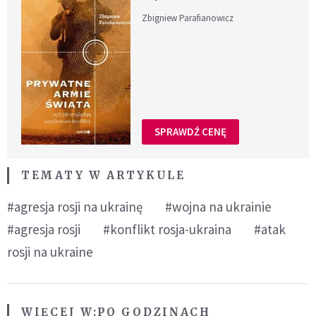
Zbigniew Parafianowicz
SPRAWDŹ CENĘ
TEMATY W ARTYKULE
#agresja rosji na ukrainę
#wojna na ukrainie
#agresja rosji
#konflikt rosja-ukraina
#atak
rosji na ukraine
WIĘCEJ W:
PO GODZINACH