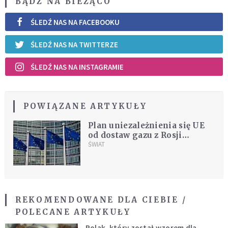
BĄDŹ NA BIEŻĄCO
ŚLEDŹ NAS NA FACEBOOKU
ŚLEDŹ NAS NA TWITTERZE
ŚLEDŹ NAS NA INSTAGRAMIE
POWIĄZANE ARTYKUŁY
Plan uniezależnienia się UE
od dostaw gazu z Rosji
zaprezentowany przez KE
ŚWIAT
REKOMENDOWANE DLA CIEBIE /
POLECANE ARTYKUŁY
Polak, który został wzorem dla