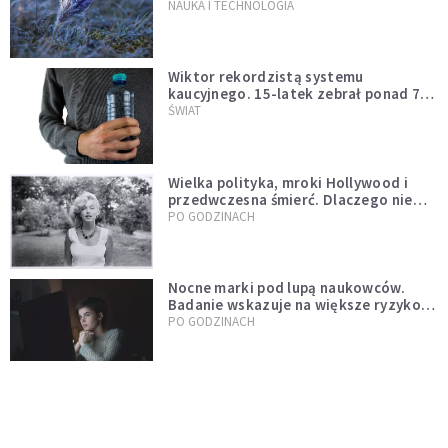
NAUKA I TECHNOLOGIA
Wiktor rekordzistą systemu
kaucyjnego. 15-latek zebrał ponad 7
tys. butelek i puszek
ŚWIAT
Wielka polityka, mroki Hollywood i
przedwczesna śmierć. Dlaczego nie
możemy przestać mówić o Marilyn
PO GODZINACH
Monroe?
Nocne marki pod lupą naukowców.
Badanie wskazuje na większe ryzyko
zawału
PO GODZINACH