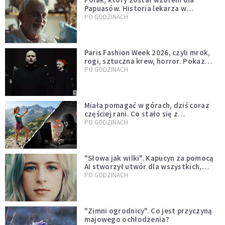
Papuasów. Historia lekarza w
sutannie, który uleczył dżunglę
PO GODZINACH
Paris Fashion Week 2026, czyli mrok,
rogi, sztuczna krew, horror. Pokaz
mody czy fascynacja diabłem?
PO GODZINACH
Miała pomagać w górach, dziś coraz
częściej rani. Co stało się z
Tatromaniakami?
PO GODZINACH
"Słowa jak wilki". Kapucyn za pomocą
AI stworzył utwór dla wszystkich,
którzy doświadczają hejtu
PO GODZINACH
"Zimni ogrodnicy". Co jest przyczyną
majowego ochłodzenia?