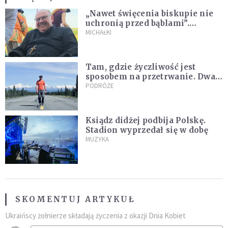
„Nawet święcenia biskupie nie
uchronią przed bąblami”.
Archidiecezja pokazała
MICHAŁKI
nagranie z pielgrzymki
Tam, gdzie życzliwość jest
sposobem na przetrwanie. Dwa
tygodnie na Alasce [REPORTAŻ]
PODRÓŻE
Ksiądz didżej podbija Polskę.
Stadion wyprzedał się w dobę
MUZYKA
SKOMENTUJ ARTYKUŁ
Ukraińscy żołnierze składają życzenia z okazji Dnia Kobiet