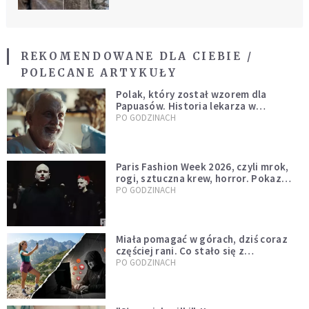
REKOMENDOWANE DLA CIEBIE /
POLECANE ARTYKUŁY
Polak, który został wzorem dla
Papuasów. Historia lekarza w
sutannie, który uleczył dżunglę
PO GODZINACH
Paris Fashion Week 2026, czyli mrok,
rogi, sztuczna krew, horror. Pokaz
mody czy fascynacja diabłem?
PO GODZINACH
Miała pomagać w górach, dziś coraz
częściej rani. Co stało się z
Tatromaniakami?
PO GODZINACH