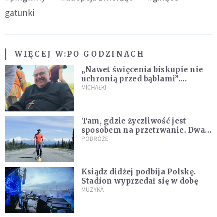
gatunki
WIĘCEJ W:
PO GODZINACH
„Nawet święcenia biskupie nie
uchronią przed bąblami”.
Archidiecezja pokazała
MICHAŁKI
nagranie z pielgrzymki
Tam, gdzie życzliwość jest
sposobem na przetrwanie. Dwa
tygodnie na Alasce [REPORTAŻ]
PODRÓŻE
Ksiądz didżej podbija Polskę.
Stadion wyprzedał się w dobę
MUZYKA