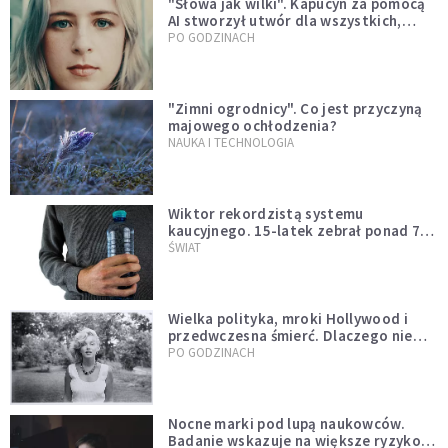
"Słowa jak wilki". Kapucyn za pomocą
AI stworzył utwór dla wszystkich,
którzy doświadczają hejtu
PO GODZINACH
"Zimni ogrodnicy". Co jest przyczyną
majowego ochłodzenia?
NAUKA I TECHNOLOGIA
Wiktor rekordzistą systemu
kaucyjnego. 15-latek zebrał ponad 7
tys. butelek i puszek
ŚWIAT
Wielka polityka, mroki Hollywood i
przedwczesna śmierć. Dlaczego nie
możemy przestać mówić o Marilyn
PO GODZINACH
Monroe?
Nocne marki pod lupą naukowców.
Badanie wskazuje na większe ryzyko