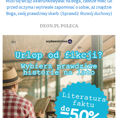
Musi się wciąż ukierunkowywać na Boga, zawsze mieć Go
przed oczyma i wytrwale zapominać o sobie, aż znajdzie
Boga, swój prawdziwy skarb. (Sprawdź:
Rozwój duchowy
)
DEON.PL POLECA