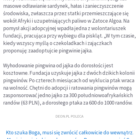
masowe odławianie sardynek, hałas i zanieczyszczenie
środowiska, zwłaszcza przez statki przemieszczające się
wokół Afryki i uzupełniających paliwo w Zatoce Algoa. Na
pomysł akcji adopcyjnej wpadła jedna z wolontariuszek
fundacji, pracująca przy wybiegu dla piskląt. „W tym czasie,
kiedy wszyscy myślą o czekoladkach i zajączkach
proponuję: zaadoptujcie pingwinie jajka.
Wyhodowanie pingwina od jajka do dorosłości jest
kosztowne. Fundacja uzyskuje jajka z dwóch dzikich kolonii
pingwinów. Po czterech miesiącach od wyklucia ptak wraca
na wolność. Chętni do adopcji i ratowania pingwinów mogą
zasponsorować jedno jajko za 300 południowoafrykańskich
randów (63 PLN), a dorosłego ptaka za 600 do 1000 randów.
DEON.PL POLECA
Kto szuka Boga, musi się zwrócić całkowicie do wewnątrz.