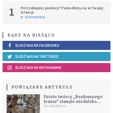
1
Potrzebujesz pomocy? Pomodlimy się w Twojej
intencji
62 komentarzy
BĄDŹ NA BIEŻĄCO
ŚLEDŹ NAS NA FACEBOOKU
ŚLEDŹ NAS NA TWITTERZE
ŚLEDŹ NAS NA INSTAGRAMIE
POWIĄZANE ARTYKUŁY
Dzieło twórcy „Bezdomnego
Jezusa” stanęło niedaleko
Santiago de Compostela
PO GODZINACH