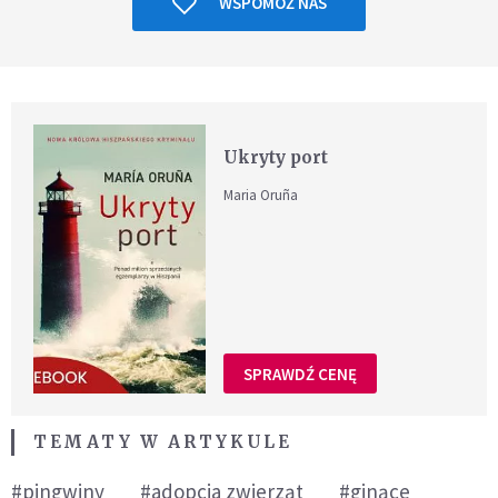
WSPOMÓŻ NAS
Ukryty port
Maria Oruña
SPRAWDŹ CENĘ
TEMATY W ARTYKULE
#pingwiny
#adopcja zwierząt
#ginące