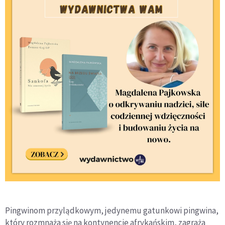
Pingwinom przylądkowym, jedynemu gatunkowi pingwina,
który rozmnaża się na kontynencie afrykańskim, zagraża