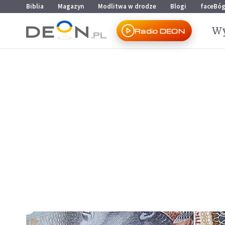
Przejdź do menu głównego
Przejdź do treści
Biblia
Magazyn
Modlitwa w drodze
Blogi
faceBó
Wy
Radio DEON