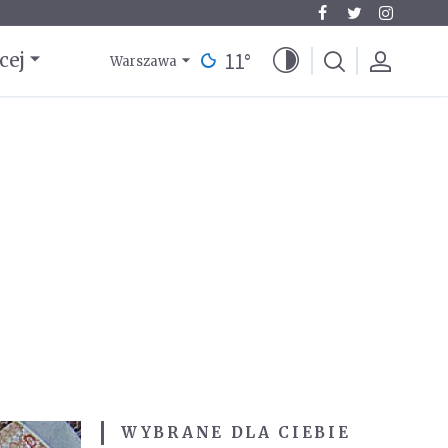
11
°
cej
Warszawa
WYBRANE DLA CIEBIE