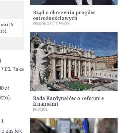
Rząd o obniżeniu progów
ostrożnościowych
WIADOMOŚCI Z POLSKI
tości 15
tto).
ą
7.00. Taka
0 zł
tto).
Rada Kardynałów o reformie
finansami
KOŚCIÓŁ
 1
ie zasiłek