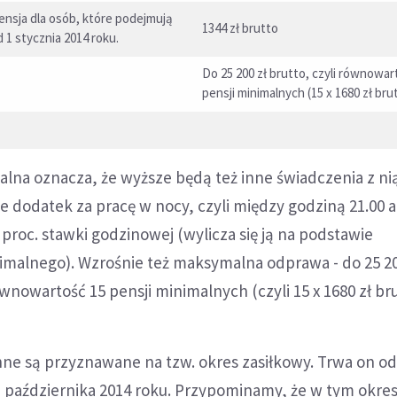
ensja dla osób, które podejmują
1344 zł brutto
 1 stycznia 2014 roku.
Do 25 200 zł brutto, czyli równowar
pensji minimalnych (15 x 1680 zł bru
lna oznacza, że wyższe będą też inne świadczenia z ni
 dodatek za pracę w nocy, czyli między godziną 21.00 a 
 proc. stawki godzinowej (wylicza się ją na podstawie
malnego). Wzrośnie też maksymalna odprawa - do 25 20
ównowartość 15 pensji minimalnych (czyli 15 x 1680 zł bru
zinne są przyznawane na tzw. okres zasiłkowy. Trwa on od
1 października 2014 roku. Przypominamy, że w tym okres