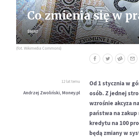
Co zmienia się w pr
ŚWIAT
(fot. Wikimedia Commons)
12 lat temu
Od 1 stycznia w gó
osób. Z jednej str
Andrzej Zwoliński, Money.pl
wzrośnie akcyza na
państwa na zakup 
kredytu na 100 pr
będą zmiany w sys