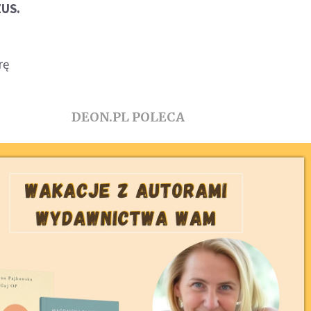
ZUS.
rę
DEON.PL POLECA