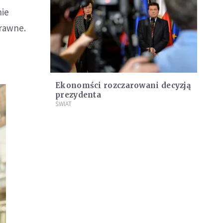
nie
prawne.
Ekonomści rozczarowani decyzją
prezydenta
ŚWIAT