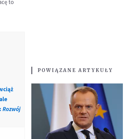
acę to
POWIĄZANE ARTYKUŁY
 wciąż
ale
:
Rozwój