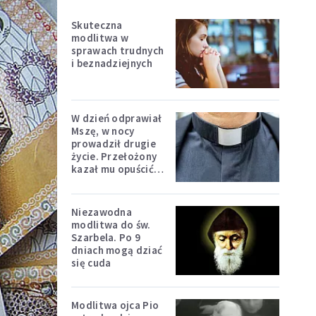
Skuteczna
modlitwa w
sprawach trudnych
i beznadziejnych
W dzień odprawiał
Mszę, w nocy
prowadził drugie
życie. Przełożony
kazał mu opuścić
zakon
Niezawodna
modlitwa do św.
Szarbela. Po 9
dniach mogą dziać
się cuda
Modlitwa ojca Pio