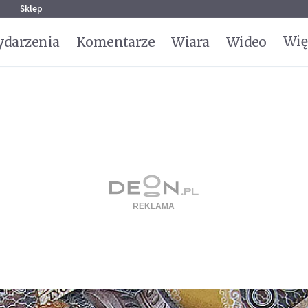
g
Sklep
Wię
darzenia
Komentarze
Wiara
Wideo