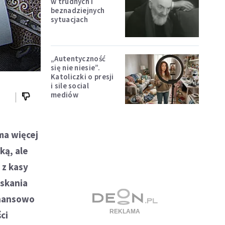
w trudnych i
beznadziejnych
sytuacjach
„Autentyczność
się nie niesie”.
Katoliczki o presji
i sile social
mediów
ma więcej
ką, ale
 z kasy
yskania
inansowo
ci