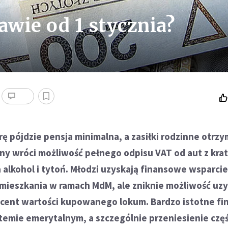
awie od 1 stycznia?
rę pójdzie pensja minimalna, a zasiłki rodzinne otrzy
ony wróci możliwość pełnego odpisu VAT od aut z krat
 alkohol i tytoń. Młodzi uzyskają finansowe wsparcie
mieszkania w ramach MdM, ale zniknie możliwość uz
ocent wartości kupowanego lokum. Bardzo istotne f
temie emerytalnym, a szczególnie przeniesienie częś