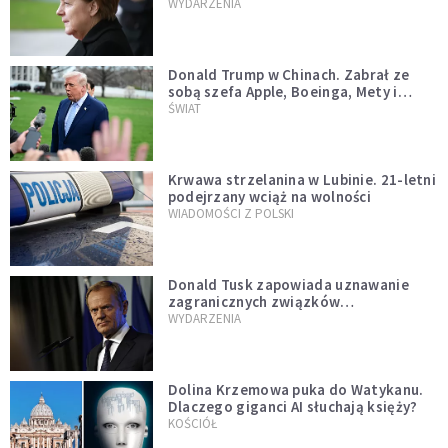
WYDARZENIA
Donald Trump w Chinach. Zabrał ze
sobą szefa Apple, Boeinga, Mety i
Muska
ŚWIAT
Krwawa strzelanina w Lubinie. 21-letni
podejrzany wciąż na wolności
WIADOMOŚCI Z POLSKI
Donald Tusk zapowiada uznawanie
zagranicznych związków
jednopłciowych. "Państwo oblało ten
WYDARZENIA
test"
Dolina Krzemowa puka do Watykanu.
Dlaczego giganci AI słuchają księży?
KOŚCIÓŁ