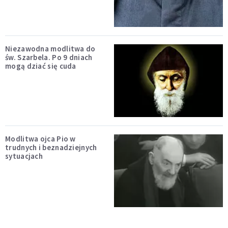
Niezawodna modlitwa do
św. Szarbela. Po 9 dniach
mogą dziać się cuda
Modlitwa ojca Pio w
trudnych i beznadziejnych
sytuacjach