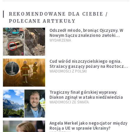
REKOMENDOWANE DLA CIEBIE /
POLECANE ARTYKUŁY
Odszedł młodo, broniąc Ojczyzny. W
Nowym Sączu znaleziono zwłoki
mężczyzny z czasów potopu
WYDARZENIA
szwedzkiego
Cud wśród niszczycielskiego ognia.
Strażacy gaszący pożary na Roztoczu
opublikowali niezwykłe zdjęcie
WIADOMOŚCI Z POLSKI
Tragiczny finał górskiej wyprawy.
Diakon zginął w ataku niedźwiedzia
WIADOMOŚCI ZE ŚWIATA
Angela Merkel jako negocjator między
Rosją a UE w sprawie Ukrainy?