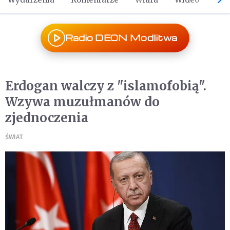
Radio DEON Modlitwa
Erdogan walczy z "islamofobią".
Wzywa muzułmanów do
zjednoczenia
ŚWIAT