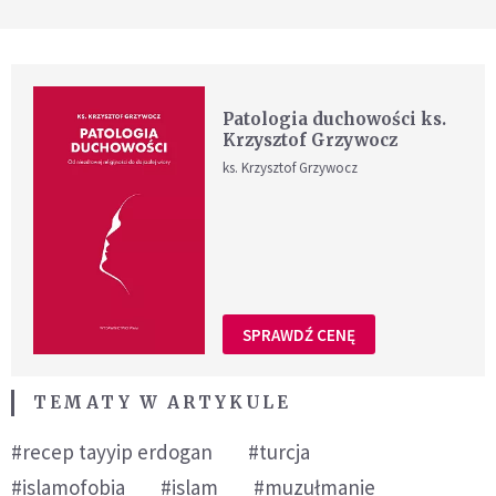
Patologia duchowości ks.
Krzysztof Grzywocz
ks. Krzysztof Grzywocz
SPRAWDŹ CENĘ
TEMATY W ARTYKULE
#recep tayyip erdogan
#turcja
#islamofobia
#islam
#muzułmanie