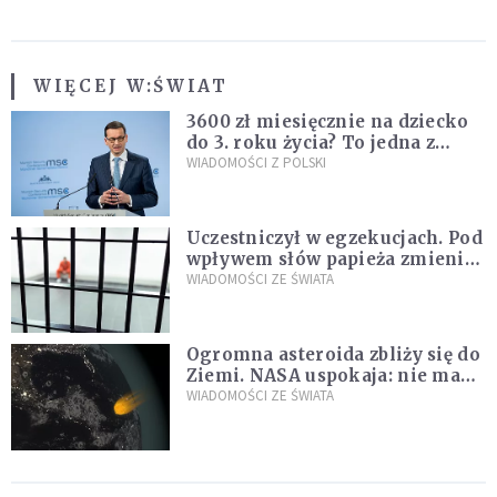
WIĘCEJ W:
ŚWIAT
3600 zł miesięcznie na dziecko
do 3. roku życia? To jedna z
propozycji programu "Rozwój
WIADOMOŚCI Z POLSKI
Plus"
Uczestniczył w egzekucjach. Pod
wpływem słów papieża zmienił
zdanie
WIADOMOŚCI ZE ŚWIATA
Ogromna asteroida zbliży się do
Ziemi. NASA uspokaja: nie ma
zagrożenia
WIADOMOŚCI ZE ŚWIATA