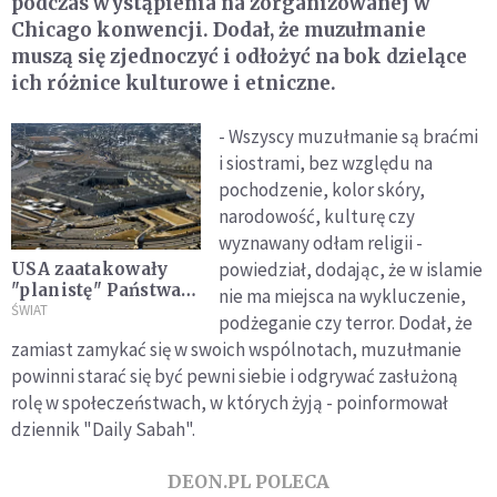
podczas wystąpienia na zorganizowanej w
Chicago konwencji. Dodał, że muzułmanie
muszą się zjednoczyć i odłożyć na bok dzielące
ich różnice kulturowe i etniczne.
- Wszyscy muzułmanie są braćmi
i siostrami, bez względu na
pochodzenie, kolor skóry,
narodowość, kulturę czy
wyznawany odłam religii -
powiedział, dodając, że w islamie
USA zaatakowały
"planistę" Państwa
nie ma miejsca na wykluczenie,
Islamskiego.
ŚWIAT
podżeganie czy terror. Dodał, że
Wstępny raport
zamiast zamykać się w swoich wspólnotach, muzułmanie
mówi o powodzeniu
powinni starać się być pewni siebie i odgrywać zasłużoną
misji
rolę w społeczeństwach, w których żyją - poinformował
dziennik "Daily Sabah".
DEON.PL POLECA