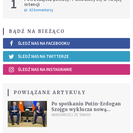
1
intencji
62 komentarzy
BĄDŹ NA BIEŻĄCO
ŚLEDŹ NAS NA FACEBOOKU
ŚLEDŹ NAS NA TWITTERZE
ŚLEDŹ NAS NA INSTAGRAMIE
POWIĄZANE ARTYKUŁY
Po spotkaniu Putin-Erdogan
Szojgu wyklucza nową
ofensywę w Idlibie
WIADOMOŚCI ZE ŚWIATA