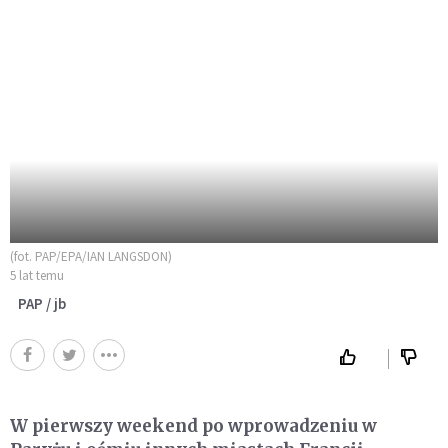
(fot. PAP/EPA/IAN LANGSDON)
5 lat temu
PAP / jb
W pierwszy weekend po wprowadzeniu w