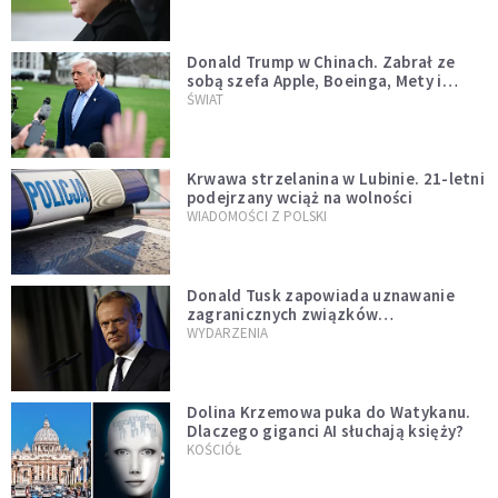
Donald Trump w Chinach. Zabrał ze
sobą szefa Apple, Boeinga, Mety i
Muska
ŚWIAT
Krwawa strzelanina w Lubinie. 21-letni
podejrzany wciąż na wolności
WIADOMOŚCI Z POLSKI
Donald Tusk zapowiada uznawanie
zagranicznych związków
jednopłciowych. "Państwo oblało ten
WYDARZENIA
test"
Dolina Krzemowa puka do Watykanu.
Dlaczego giganci AI słuchają księży?
KOŚCIÓŁ