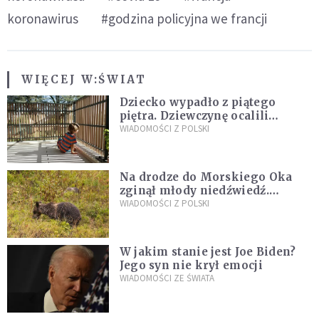
koronawirus
#godzina policyjna we francji
WIĘCEJ W:
ŚWIAT
Dziecko wypadło z piątego
piętra. Dziewczynę ocalili
sąsiedzi
WIADOMOŚCI Z POLSKI
Na drodze do Morskiego Oka
zginął młody niedźwiedź.
Sprawę bada Policja i TPN
WIADOMOŚCI Z POLSKI
W jakim stanie jest Joe Biden?
Jego syn nie krył emocji
WIADOMOŚCI ZE ŚWIATA