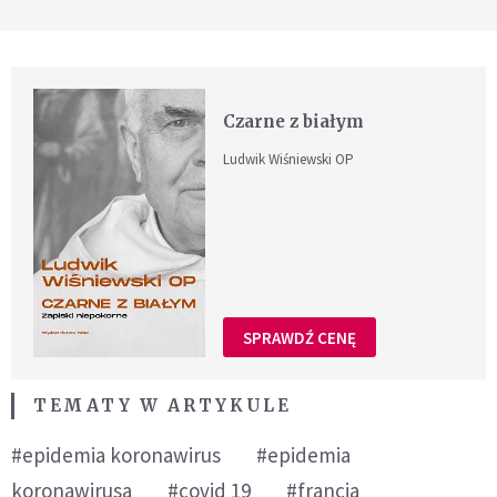
Czarne z białym
Ludwik Wiśniewski OP
SPRAWDŹ CENĘ
TEMATY W ARTYKULE
#epidemia koronawirus
#epidemia
koronawirusa
#covid 19
#francja