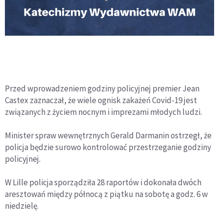
Przed wprowadzeniem godziny policyjnej premier Jean
Castex zaznaczał, że wiele ognisk zakażeń Covid-19 jest
związanych z życiem nocnym i imprezami młodych ludzi.
Minister spraw wewnętrznych Gerald Darmanin ostrzegł, że
policja będzie surowo kontrolować przestrzeganie godziny
policyjnej.
W Lille policja sporządziła 28 raportów i dokonała dwóch
aresztowań między północą z piątku na sobotę a godz. 6 w
niedzielę.