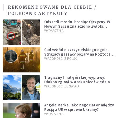
REKOMENDOWANE DLA CIEBIE /
POLECANE ARTYKUŁY
Odszedł młodo, broniąc Ojczyzny. W
Nowym Sączu znaleziono zwłoki
mężczyzny z czasów potopu
WYDARZENIA
szwedzkiego
Cud wśród niszczycielskiego ognia.
Strażacy gaszący pożary na Roztoczu
opublikowali niezwykłe zdjęcie
WIADOMOŚCI Z POLSKI
Tragiczny finał górskiej wyprawy.
Diakon zginął w ataku niedźwiedzia
WIADOMOŚCI ZE ŚWIATA
Angela Merkel jako negocjator między
Rosją a UE w sprawie Ukrainy?
WYDARZENIA