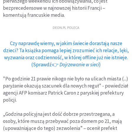
pierwszego weekendu ich obowiązywania, co jest
bezprecedensowe w najnowszej historii Francji –
komentują francuskie media.
DEON.PL POLECA
Czy naprawdę wiemy, w jakim świecie dorastają nasze
dzieci? Ta książka pomaga lepiej zrozumieć ich relacje, lęki,
wyzwania oraz codzienność, w której offline już nie istnieje.
(Sprawdź 👉
Dojrzewanie w sieci
)
"Po godzinie 21 prawie nikogo nie było na ulicach miasta (...)
paryżanie okazują szacunek dla nowych reguł" - powiedział
agencji AFP komisarz Patrick Caron z paryskiej prefektury
policji.
„Godzina policyjna jest dość dobrze przestrzegana, a
osoby, które muszą przebywać poza domem po 21, mają
(upoważniające do tego) zezwolenia” – ocenił prefekt