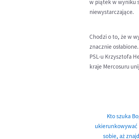
w piątek w wyniku st
niewystarczające.
Chodzi o to, że w w
znacznie osłabion
PSL-u Krzysztofa H
kraje Mercosuru un
Kto szuka Bo
ukierunkowywać n
sobie, aż znaj