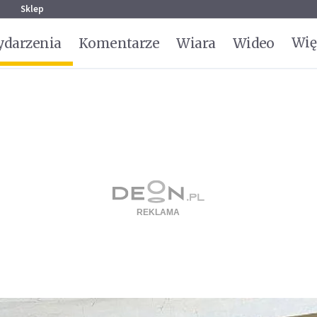
g
Sklep
Wię
darzenia
Komentarze
Wiara
Wideo