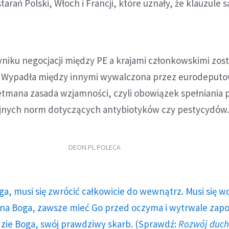
arań Polski, Włoch i Francji, które uznały, że klauzule s
yniku negocjacji między PE a krajami członkowskimi zost
e. Wypadła między innymi wywalczona przez eurodeput
etmana zasada wzjamności, czyli obowiązek spełniania 
ijnych norm dotyczących antybiotyków czy pestycydów
DEON.PL POLECA
ga, musi się zwrócić całkowicie do wewnątrz. Musi się w
a Boga, zawsze mieć Go przed oczyma i wytrwale zap
dzie Boga, swój prawdziwy skarb. (Sprawdź:
Rozwój duc