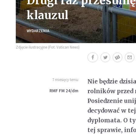
Drugi raz przesuni
klauzul
WYDARZENIA
Zdjęcie ilustracyjne (Fot. Vatican News)
7 miesięcy temu
Nie będzie dzis
rolników przed
RMF FM 24/dm
Posiedzenie uni
decydować w tej
dyplomata. O ty
tej sprawie, i