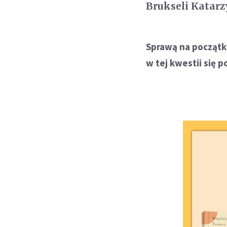
Brukseli Katar
Sprawą na początk
w tej kwestii się p