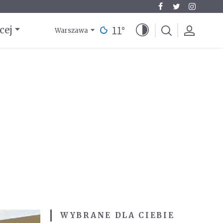
11
°
cej
Warszawa
WYBRANE DLA CIEBIE