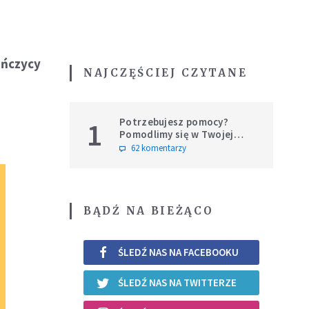
uńczycy
NAJCZĘŚCIEJ CZYTANE
Potrzebujesz pomocy?
1
Pomodlimy się w Twojej
intencji
62 komentarzy
BĄDŹ NA BIEŻĄCO
ŚLEDŹ NAS NA FACEBOOKU
ŚLEDŹ NAS NA TWITTERZE