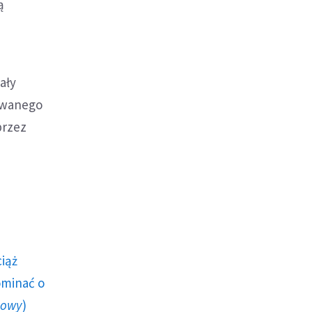
ą
ały
owanego
przez
.
ciąż
ominać o
howy
)