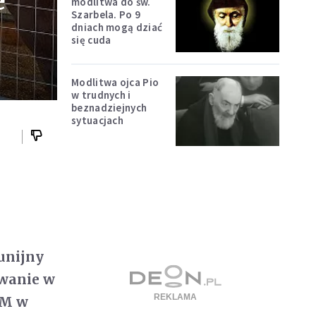
e
modlitwa do św.
Szarbela. Po 9
dniach mogą dziać
się cuda
Modlitwa ojca Pio
w trudnych i
beznadziejnych
sytuacjach
 unijny
owanie w
FM w