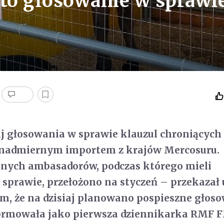
ęto głosowanie w sprawi
iaj głosowania w sprawie klauzul chroniących
 nadmiernym importem z krajów Mercosuru.
jnych ambasadorów, podczas którego mieli
 sprawie, przełożono na styczeń – przekazał
m, że na dzisiaj planowano pospieszne głos
nformowała jako pierwsza dziennikarka RMF 