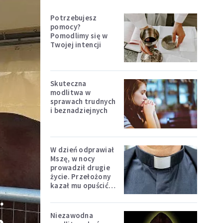
Potrzebujesz
pomocy?
Pomodlimy się w
Twojej intencji
Skuteczna
modlitwa w
sprawach trudnych
i beznadziejnych
W dzień odprawiał
Mszę, w nocy
prowadził drugie
życie. Przełożony
kazał mu opuścić
.
zakon
Niezawodna