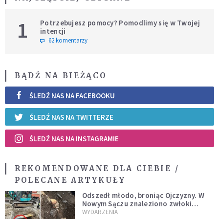
1
Potrzebujesz pomocy? Pomodlimy się w Twojej
intencji
62 komentarzy
BĄDŹ NA BIEŻĄCO
ŚLEDŹ NAS NA FACEBOOKU
ŚLEDŹ NAS NA TWITTERZE
ŚLEDŹ NAS NA INSTAGRAMIE
REKOMENDOWANE DLA CIEBIE /
POLECANE ARTYKUŁY
Odszedł młodo, broniąc Ojczyzny. W
Nowym Sączu znaleziono zwłoki
mężczyzny z czasów potopu
WYDARZENIA