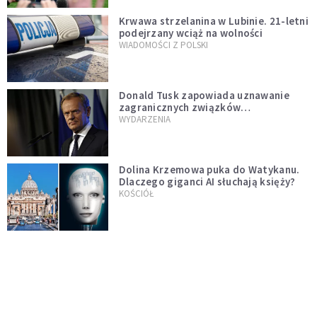
Krwawa strzelanina w Lubinie. 21-letni
podejrzany wciąż na wolności
WIADOMOŚCI Z POLSKI
Donald Tusk zapowiada uznawanie
zagranicznych związków
jednopłciowych. "Państwo oblało ten
WYDARZENIA
test"
Dolina Krzemowa puka do Watykanu.
Dlaczego giganci AI słuchają księży?
KOŚCIÓŁ