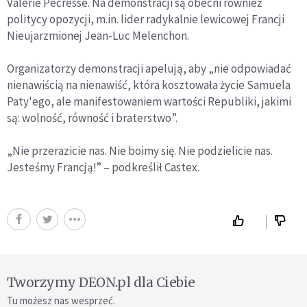
Valerie Pecresse. Na demonstracji są obecni również
politycy opozycji, m.in. lider radykalnie lewicowej Francji
Nieujarzmionej Jean-Luc Melenchon.
Organizatorzy demonstracji apelują, aby „nie odpowiadać
nienawiścią na nienawiść, która kosztowała życie Samuela
Paty'ego, ale manifestowaniem wartości Republiki, jakimi
są: wolność, równość i braterstwo”.
„Nie przerazicie nas. Nie boimy się. Nie podzielicie nas.
Jesteśmy Francją!” – podkreślił Castex.
Tworzymy DEON.pl dla Ciebie
Tu możesz nas wesprzeć.