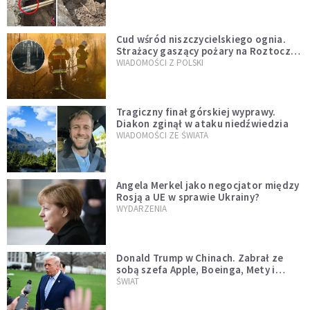
szwedzkiego
Cud wśród niszczycielskiego ognia.
Strażacy gaszący pożary na Roztoczu
opublikowali niezwykłe zdjęcie
WIADOMOŚCI Z POLSKI
Tragiczny finał górskiej wyprawy.
Diakon zginął w ataku niedźwiedzia
WIADOMOŚCI ZE ŚWIATA
Angela Merkel jako negocjator między
Rosją a UE w sprawie Ukrainy?
WYDARZENIA
Donald Trump w Chinach. Zabrał ze
sobą szefa Apple, Boeinga, Mety i
Muska
ŚWIAT