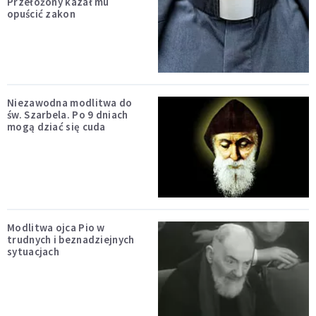
Przełożony kazał mu
opuścić zakon
Niezawodna modlitwa do
św. Szarbela. Po 9 dniach
mogą dziać się cuda
Modlitwa ojca Pio w
trudnych i beznadziejnych
sytuacjach