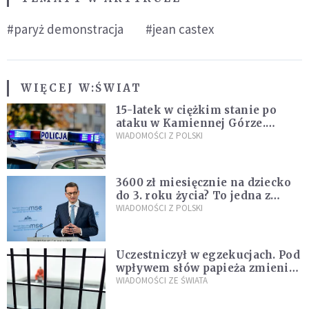
#paryż demonstracja
#jean castex
WIĘCEJ W:
ŚWIAT
15-latek w ciężkim stanie po
ataku w Kamiennej Górze.
Policja zatrzymała dwóch
WIADOMOŚCI Z POLSKI
nastolatków
3600 zł miesięcznie na dziecko
do 3. roku życia? To jedna z
propozycji programu "Rozwój
WIADOMOŚCI Z POLSKI
Plus"
Uczestniczył w egzekucjach. Pod
wpływem słów papieża zmienił
zdanie
WIADOMOŚCI ZE ŚWIATA