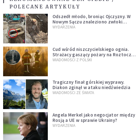
POLECANE ARTYKUŁY
Odszedł młodo, broniąc Ojczyzny. W
Nowym Sączu znaleziono zwłoki
mężczyzny z czasów potopu
WYDARZENIA
szwedzkiego
Cud wśród niszczycielskiego ognia.
Strażacy gaszący pożary na Roztoczu
opublikowali niezwykłe zdjęcie
WIADOMOŚCI Z POLSKI
Tragiczny finał górskiej wyprawy.
Diakon zginął w ataku niedźwiedzia
WIADOMOŚCI ZE ŚWIATA
Angela Merkel jako negocjator między
Rosją a UE w sprawie Ukrainy?
WYDARZENIA