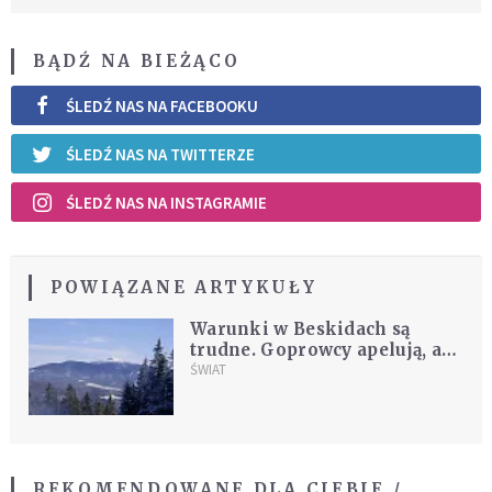
BĄDŹ NA BIEŻĄCO
ŚLEDŹ NAS NA FACEBOOKU
ŚLEDŹ NAS NA TWITTERZE
ŚLEDŹ NAS NA INSTAGRAMIE
POWIĄZANE ARTYKUŁY
Warunki w Beskidach są
trudne. Goprowcy apelują, aby
nie wybierać się na szlak
ŚWIAT
samotnie
REKOMENDOWANE DLA CIEBIE /