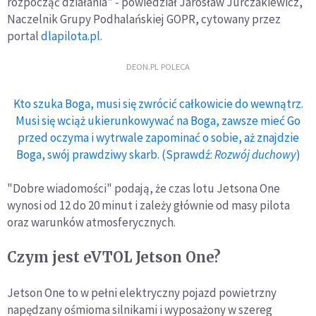
rozpocząć działania" - powiedział Jarosław Jurczakiewicz,
Naczelnik Grupy Podhalańskiej GOPR, cytowany przez
portal
dlapilota.pl
.
DEON.PL POLECA
Kto szuka Boga, musi się zwrócić całkowicie do wewnątrz.
Musi się wciąż ukierunkowywać na Boga, zawsze mieć Go
przed oczyma i wytrwale zapominać o sobie, aż znajdzie
Boga, swój prawdziwy skarb. (Sprawdź:
Rozwój duchowy
)
"Dobre wiadomości" podają, że czas lotu Jetsona One
wynosi od 12 do 20 minut i zależy głównie od masy pilota
oraz warunków atmosferycznych.
Czym jest eVTOL Jetson One?
Jetson One to w pełni elektryczny pojazd powietrzny
napędzany ośmioma silnikami i wyposażony w szereg