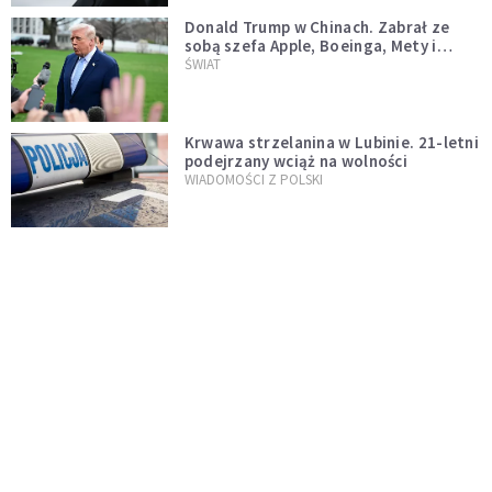
Donald Trump w Chinach. Zabrał ze
sobą szefa Apple, Boeinga, Mety i
Muska
ŚWIAT
Krwawa strzelanina w Lubinie. 21-letni
podejrzany wciąż na wolności
WIADOMOŚCI Z POLSKI
Donald Tusk zapowiada uznawanie
zagranicznych związków
jednopłciowych. "Państwo oblało ten
WYDARZENIA
test"
Dolina Krzemowa puka do Watykanu.
Dlaczego giganci AI słuchają księży?
KOŚCIÓŁ