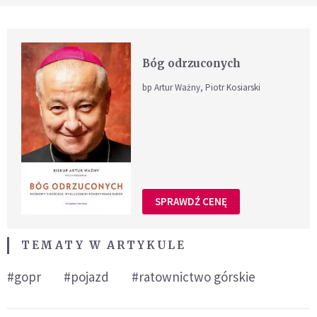
Bóg odrzuconych
bp Artur Ważny, Piotr Kosiarski
SPRAWDŹ CENĘ
TEMATY W ARTYKULE
#gopr
#pojazd
#ratownictwo górskie