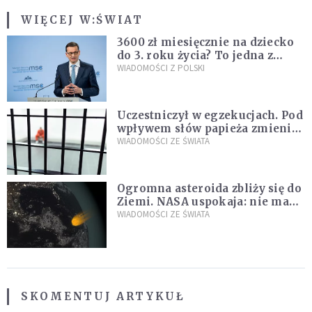
WIĘCEJ W:
ŚWIAT
3600 zł miesięcznie na dziecko
do 3. roku życia? To jedna z
propozycji programu "Rozwój
WIADOMOŚCI Z POLSKI
Plus"
Uczestniczył w egzekucjach. Pod
wpływem słów papieża zmienił
zdanie
WIADOMOŚCI ZE ŚWIATA
Ogromna asteroida zbliży się do
Ziemi. NASA uspokaja: nie ma
zagrożenia
WIADOMOŚCI ZE ŚWIATA
SKOMENTUJ ARTYKUŁ