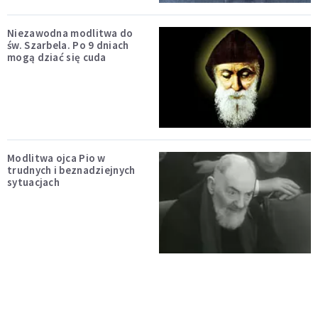
Niezawodna modlitwa do
św. Szarbela. Po 9 dniach
mogą dziać się cuda
Modlitwa ojca Pio w
trudnych i beznadziejnych
sytuacjach