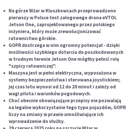
Na górze Wżar w Kluszkowcach przeprowadzono
pierwszy w Polsce test załogowego drona eVTOL
Jetson One, zaprojektowanego przez polskiego
inżyniera, który może zrewolucjonizować
ratownictwo górskie.
GOPR dostrzega w nim ogromny potencjał - dzięki
możliwości szybkiego dotarcia do poszkodowanych
w trudnym terenie Jetson One mógłby pełnić rolę
"szpicy ratowniczej".
Maszyna jest w pełni elektryczna, wyposażona w
systemy bezpieczeństwa i sterowana joystickiem;
jej czas lotu wynosi od 12 do 20 minut i zależy od
wagi pilota i warunków pogodowych.
Choć obecnie obowiązujące przepisy nie pozwalają
na legalne wykorzystanie tego typu pojazdów, GOPR
liczy na zmiany w prawie umożliwiające ich
wprowadzenie do służby.
29 czerwca 2025 roku na szczycie Wżar w