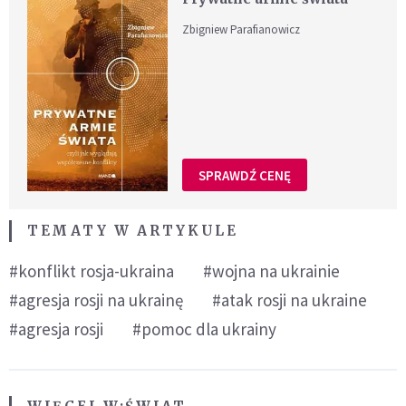
Zbigniew Parafianowicz
SPRAWDŹ CENĘ
TEMATY W ARTYKULE
#konflikt rosja-ukraina
#wojna na ukrainie
#agresja rosji na ukrainę
#atak rosji na ukraine
#agresja rosji
#pomoc dla ukrainy