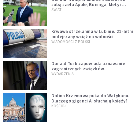
sobą szefa Apple, Boeinga, Mety i
Muska
ŚWIAT
Krwawa strzelanina w Lubinie. 21-letni
podejrzany wciąż na wolności
WIADOMOŚCI Z POLSKI
Donald Tusk zapowiada uznawanie
zagranicznych związków
jednopłciowych. "Państwo oblało ten
WYDARZENIA
test"
Dolina Krzemowa puka do Watykanu.
Dlaczego giganci AI słuchają księży?
KOŚCIÓŁ