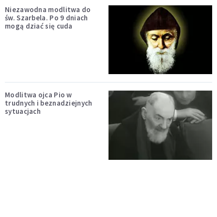
Niezawodna modlitwa do
św. Szarbela. Po 9 dniach
mogą dziać się cuda
Modlitwa ojca Pio w
trudnych i beznadziejnych
sytuacjach