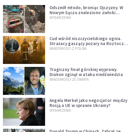
Odszedł młodo, broniąc Ojczyzny. W
Nowym Sączu znaleziono zwłoki
mężczyzny z czasów potopu
WYDARZENIA
szwedzkiego
Cud wśród niszczycielskiego ognia.
Strażacy gaszący pożary na Roztoczu
opublikowali niezwykłe zdjęcie
WIADOMOŚCI Z POLSKI
Tragiczny finał górskiej wyprawy.
Diakon zginął w ataku niedźwiedzia
WIADOMOŚCI ZE ŚWIATA
Angela Merkel jako negocjator między
Rosją a UE w sprawie Ukrainy?
WYDARZENIA
Donald Trump w Chinach. Zabrał ze