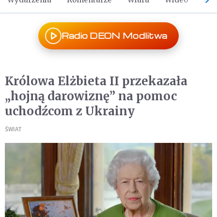
Radio DEON Modlitwa
Królowa Elżbieta II przekazała
„hojną darowiznę” na pomoc
uchodźcom z Ukrainy
ŚWIAT