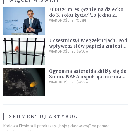
WIĘCEJ W:
ŚWIAT
3600 zł miesięcznie na dziecko
do 3. roku życia? To jedna z
propozycji programu "Rozwój
WIADOMOŚCI Z POLSKI
Plus"
Uczestniczył w egzekucjach. Pod
wpływem słów papieża zmienił
zdanie
WIADOMOŚCI ZE ŚWIATA
Ogromna asteroida zbliży się do
Ziemi. NASA uspokaja: nie ma
zagrożenia
WIADOMOŚCI ZE ŚWIATA
SKOMENTUJ ARTYKUŁ
Królowa Elżbieta II przekazała „hojną darowiznę” na pomoc