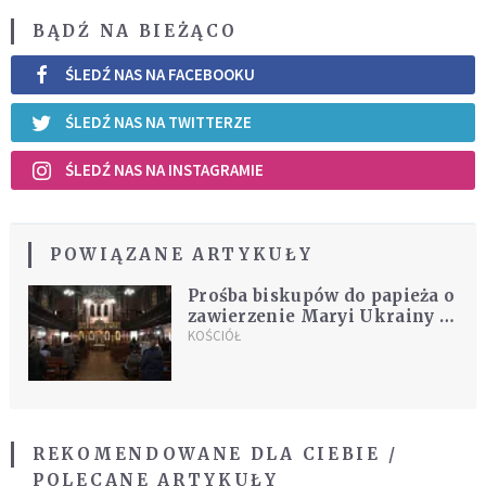
BĄDŹ NA BIEŻĄCO
ŚLEDŹ NAS NA FACEBOOKU
ŚLEDŹ NAS NA TWITTERZE
ŚLEDŹ NAS NA INSTAGRAMIE
POWIĄZANE ARTYKUŁY
Prośba biskupów do papieża o
zawierzenie Maryi Ukrainy i
Rosji
KOŚCIÓŁ
REKOMENDOWANE DLA CIEBIE /
POLECANE ARTYKUŁY