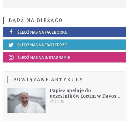
BĄDŹ NA BIEŻĄCO
ŚLEDŹ NAS NA FACEBOOKU
ŚLEDŹ NAS NA TWITTERZE
ŚLEDŹ NAS NA INSTAGRAMIE
POWIĄZANE ARTYKUŁY
Papież apeluje do
uczestników forum w Davos o
solidarność z potrzebującymi
KOŚCIÓŁ