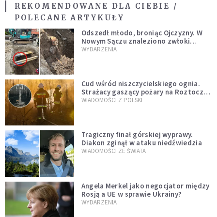
REKOMENDOWANE DLA CIEBIE /
POLECANE ARTYKUŁY
Odszedł młodo, broniąc Ojczyzny. W
Nowym Sączu znaleziono zwłoki
mężczyzny z czasów potopu
WYDARZENIA
szwedzkiego
Cud wśród niszczycielskiego ognia.
Strażacy gaszący pożary na Roztoczu
opublikowali niezwykłe zdjęcie
WIADOMOŚCI Z POLSKI
Tragiczny finał górskiej wyprawy.
Diakon zginął w ataku niedźwiedzia
WIADOMOŚCI ZE ŚWIATA
Angela Merkel jako negocjator między
Rosją a UE w sprawie Ukrainy?
WYDARZENIA