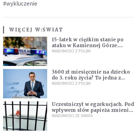
#wykluczenie
WIĘCEJ W:
ŚWIAT
15-latek w ciężkim stanie po
ataku w Kamiennej Górze.
Policja zatrzymała dwóch
WIADOMOŚCI Z POLSKI
nastolatków
3600 zł miesięcznie na dziecko
do 3. roku życia? To jedna z
propozycji programu "Rozwój
WIADOMOŚCI Z POLSKI
Plus"
Uczestniczył w egzekucjach. Pod
wpływem słów papieża zmienił
zdanie
WIADOMOŚCI ZE ŚWIATA