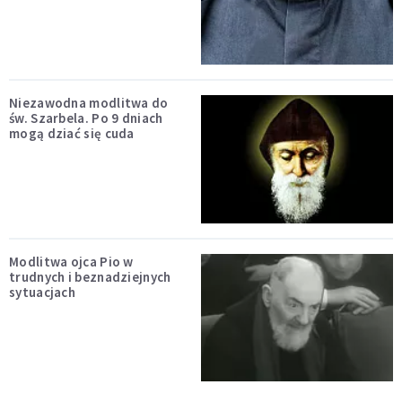
Niezawodna modlitwa do
św. Szarbela. Po 9 dniach
mogą dziać się cuda
Modlitwa ojca Pio w
trudnych i beznadziejnych
sytuacjach