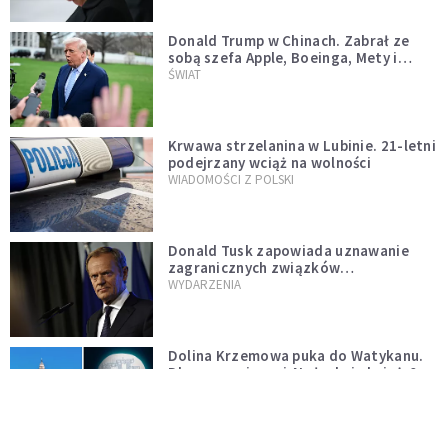
Donald Trump w Chinach. Zabrał ze
sobą szefa Apple, Boeinga, Mety i
Muska
ŚWIAT
Krwawa strzelanina w Lubinie. 21-letni
podejrzany wciąż na wolności
WIADOMOŚCI Z POLSKI
Donald Tusk zapowiada uznawanie
zagranicznych związków
jednopłciowych. "Państwo oblało ten
WYDARZENIA
test"
Dolina Krzemowa puka do Watykanu.
Dlaczego giganci AI słuchają księży?
KOŚCIÓŁ