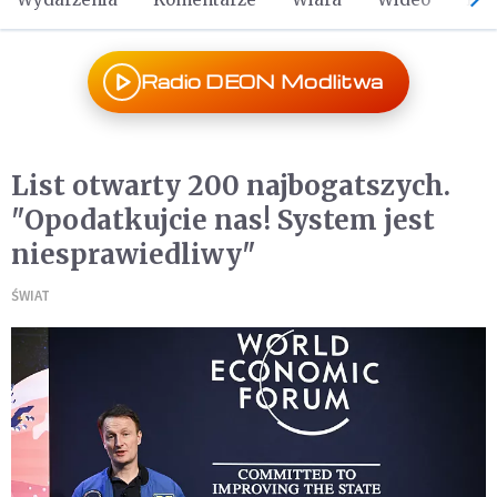
Radio DEON Modlitwa
List otwarty 200 najbogatszych.
"Opodatkujcie nas! System jest
niesprawiedliwy"
ŚWIAT