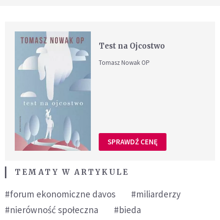
Test na Ojcostwo
Tomasz Nowak OP
SPRAWDŹ CENĘ
TEMATY W ARTYKULE
#forum ekonomiczne davos
#miliarderzy
#nierówność społeczna
#bieda