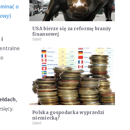
ominać o
howy
)
USA bierze się za reformę branży
finansowej
 i
ŚWIAT
entralne
do
iełdach
,
sięcy.
Polska gospodarka wyprzedzi
niemiecką?
ŚWIAT