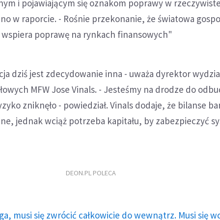
znym i pojawiającym się oznakom poprawy w rzeczywiste
no w raporcie. - Rośnie przekonanie, że światowa gosp
o wspiera poprawę na rynkach finansowych"
acja dziś jest zdecydowanie inna - uważa dyrektor wydzi
ałowych MFW Jose Vinals. - Jesteśmy na drodze do odbu
ryzyko zniknęło - powiedział. Vinals dodaje, że bilanse 
ane, jednak wciąż potrzeba kapitału, by zabezpieczyć s
DEON.PL POLECA
ga, musi się zwrócić całkowicie do wewnątrz. Musi się w