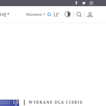
11
°
cej
Warszawa
WYBRANE DLA CIEBIE