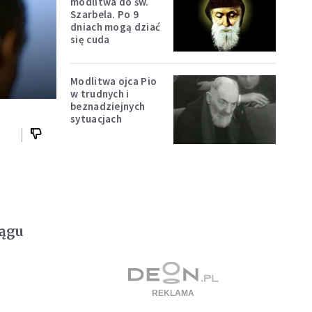
modlitwa do św.
Szarbela. Po 9
dniach mogą dziać
się cuda
Modlitwa ojca Pio
w trudnych i
beznadziejnych
sytuacjach
iągu