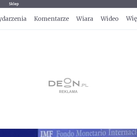
g
Sklep
Wię
darzenia
Komentarze
Wiara
Wideo