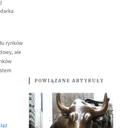
j
odarka
ału rynków
dowy, ale
banków
ystem
POWIĄZANE ARTYKUŁY
ciąż