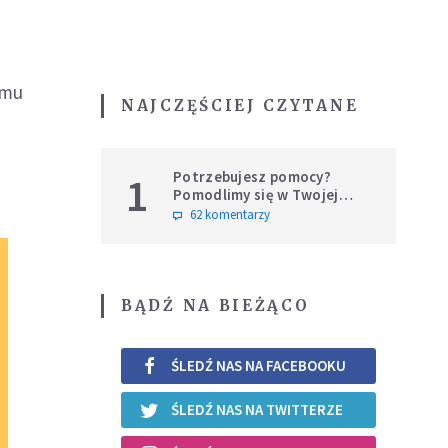
emu
NAJCZĘŚCIEJ CZYTANE
Potrzebujesz pomocy?
1
Pomodlimy się w Twojej
intencji
62 komentarzy
BĄDŹ NA BIEŻĄCO
ŚLEDŹ NAS NA FACEBOOKU
ŚLEDŹ NAS NA TWITTERZE