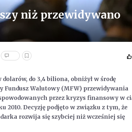
szy niż przewidywano
dolarów, do 3,4 biliona, obniżył w środę
y Fundusz Walutowy (MFW) przewidywania
t spowodowanych przez kryzys finansowy w c
oku 2010. Decyzję podjęto w związku z tym, że
arka rozwija się szybciej niż wcześniej się