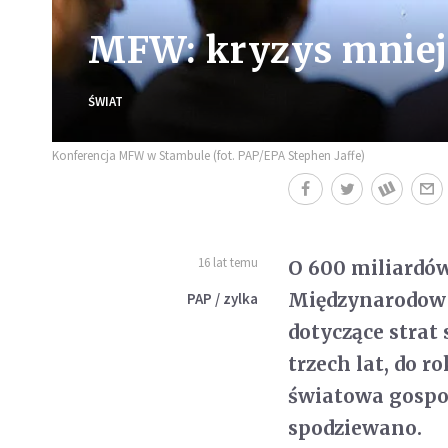
MFW: kryzys mniej
ŚWIAT
Konferencja MFW w Stambule (fot. PAP/EPA Stephen Jaffe)
16 lat temu
O 600 miliardów 
Międzynarodow
PAP / zylka
dotyczące stra
trzech lat, do r
światowa gospod
spodziewano.