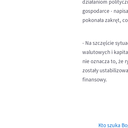
działaniom polityc
gospodarce - napisa
pokonała zakręt, c
- Na szczęście sytu
walutowych i kapit
nie oznacza to, że 
zostały ustabilizow
finansowy.
Kto szuka Bo