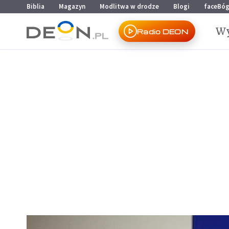
Przejdź do menu głównego
Przejdź do treści
Biblia
Magazyn
Modlitwa w drodze
Blogi
faceBó
Wy
Radio DEON