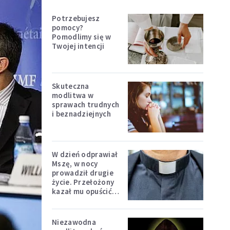
Potrzebujesz
pomocy?
Pomodlimy się w
Twojej intencji
Skuteczna
modlitwa w
sprawach trudnych
i beznadziejnych
W dzień odprawiał
Mszę, w nocy
prowadził drugie
życie. Przełożony
kazał mu opuścić
zakon
Niezawodna