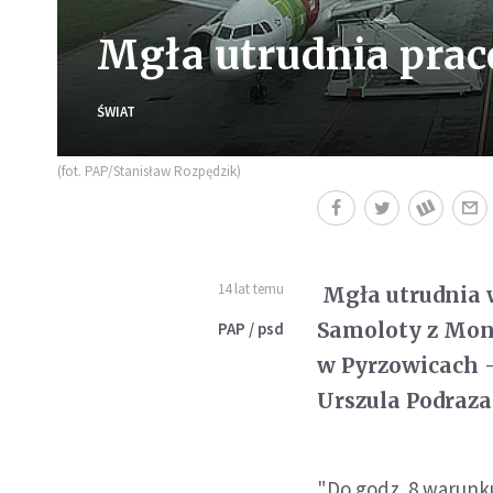
Mgła utrudnia prac
ŚWIAT
(fot. PAP/Stanisław Rozpędzik)
14 lat temu
Mgła utrudnia w
Samoloty z Mon
PAP / psd
w Pyrzowicach 
Urszula Podraza
"Do godz. 8 warunk