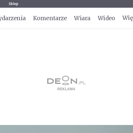
g
Sklep
Wię
darzenia
Komentarze
Wiara
Wideo