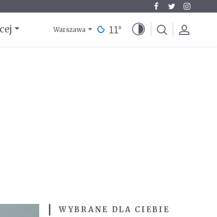
11
°
cej
Warszawa
WYBRANE DLA CIEBIE