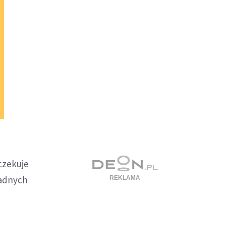
czekuje
żadnych