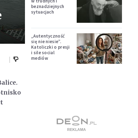
w trudnych i
beznadziejnych
e
sytuacjach
„Autentyczność
się nie niesie”.
Katoliczki o presji
i sile social
mediów
alice.
otnisko
t