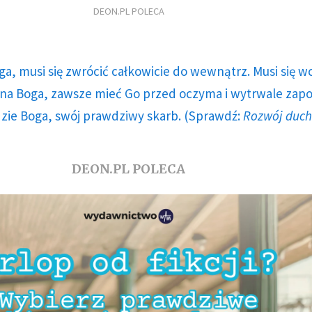
DEON.PL POLECA
ga, musi się zwrócić całkowicie do wewnątrz. Musi się w
a Boga, zawsze mieć Go przed oczyma i wytrwale zap
dzie Boga, swój prawdziwy skarb. (Sprawdź:
Rozwój duc
DEON.PL POLECA