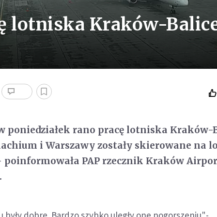
ę lotniska Kraków-Balic
 poniedziałek rano pracę lotniska Kraków-B
achium i Warszawy zostały skierowane na l
- poinformowała PAP rzecznik Kraków Airpor
.
u były dobre. Bardzo szybko uległy one pogorszeniu"-