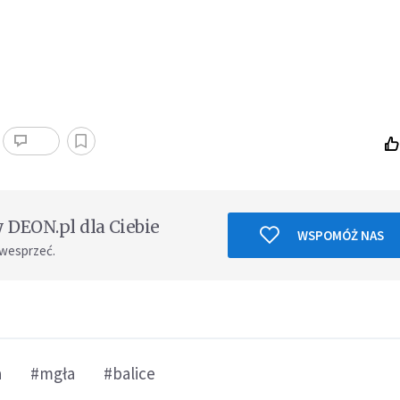
DEON.pl dla Ciebie
WSPOMÓŻ NAS
 wesprzeć.
a
#mgła
#balice