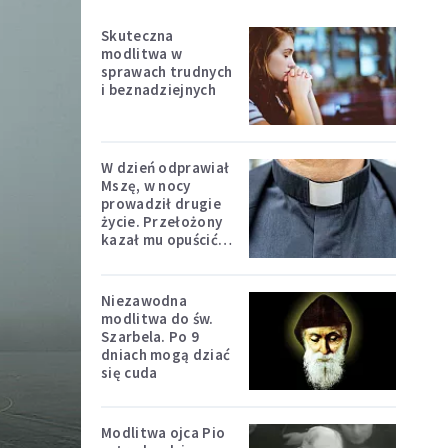
Skuteczna
modlitwa w
sprawach trudnych
i beznadziejnych
W dzień odprawiał
Mszę, w nocy
prowadził drugie
życie. Przełożony
kazał mu opuścić
zakon
Niezawodna
modlitwa do św.
Szarbela. Po 9
dniach mogą dziać
się cuda
Modlitwa ojca Pio