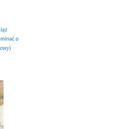
ciąż
ominać o
howy
)