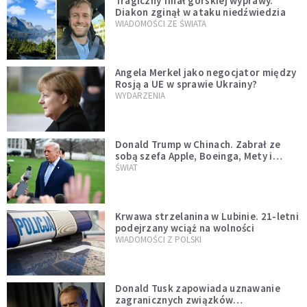
Tragiczny finał górskiej wyprawy.
Diakon zginął w ataku niedźwiedzia
WIADOMOŚCI ZE ŚWIATA
Angela Merkel jako negocjator między
Rosją a UE w sprawie Ukrainy?
WYDARZENIA
Donald Trump w Chinach. Zabrał ze
sobą szefa Apple, Boeinga, Mety i
Muska
ŚWIAT
Krwawa strzelanina w Lubinie. 21-letni
podejrzany wciąż na wolności
WIADOMOŚCI Z POLSKI
Donald Tusk zapowiada uznawanie
zagranicznych związków