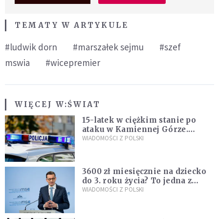
TEMATY W ARTYKULE
#ludwik dorn
#marszałek sejmu
#szef
mswia
#wicepremier
WIĘCEJ W:
ŚWIAT
15-latek w ciężkim stanie po
ataku w Kamiennej Górze.
Policja zatrzymała dwóch
WIADOMOŚCI Z POLSKI
nastolatków
3600 zł miesięcznie na dziecko
do 3. roku życia? To jedna z
propozycji programu "Rozwój
WIADOMOŚCI Z POLSKI
Plus"