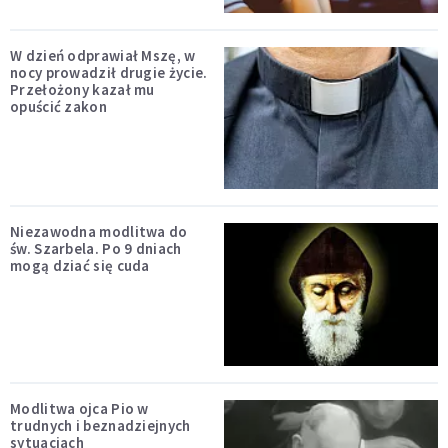
W dzień odprawiał Mszę, w
nocy prowadził drugie życie.
Przełożony kazał mu
opuścić zakon
Niezawodna modlitwa do
św. Szarbela. Po 9 dniach
mogą dziać się cuda
Modlitwa ojca Pio w
trudnych i beznadziejnych
sytuacjach