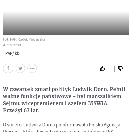
Fot. PAP/Radek Pietruszka
4 lata temu
PAP/ kb
W czwartek zmarł polityk Ludwik Dorn. Pełnił
ważne funkcje państwowe - był marszałkiem
Sejmu, wicepremierem i szefem MSWiA.
Przeżył 67 lat.
O śmierci Ludwika Dorna poinformowała Polska Agencja
Prasowa, która dowiedziała się o tym ze źródeł w PiS.