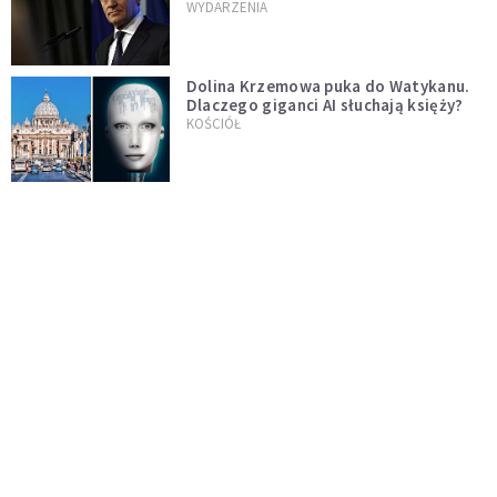
jednopłciowych. "Państwo oblało ten
WYDARZENIA
test"
Dolina Krzemowa puka do Watykanu.
Dlaczego giganci AI słuchają księży?
KOŚCIÓŁ