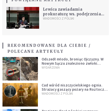
Lewica zawiadamia
prokuraturę ws. podejrzenia
popełnienia przestępstwa
WIADOMOŚCI Z POLSKI
przez marszałek Witek
REKOMENDOWANE DLA CIEBIE /
POLECANE ARTYKUŁY
Odszedł młodo, broniąc Ojczyzny. W
Nowym Sączu znaleziono zwłoki
mężczyzny z czasów potopu
WYDARZENIA
szwedzkiego
Cud wśród niszczycielskiego ognia.
Strażacy gaszący pożary na Roztoczu
opublikowali niezwykłe zdjęcie
WIADOMOŚCI Z POLSKI