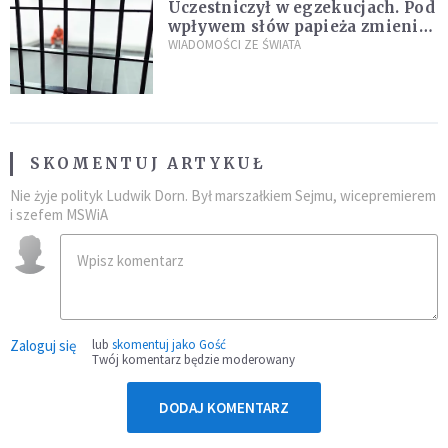
Uczestniczył w egzekucjach. Pod
wpływem słów papieża zmienił
zdanie
WIADOMOŚCI ZE ŚWIATA
SKOMENTUJ ARTYKUŁ
Nie żyje polityk Ludwik Dorn. Był marszałkiem Sejmu, wicepremierem
i szefem MSWiA
Zaloguj się
lub
skomentuj jako Gość
Twój komentarz będzie moderowany
DODAJ KOMENTARZ