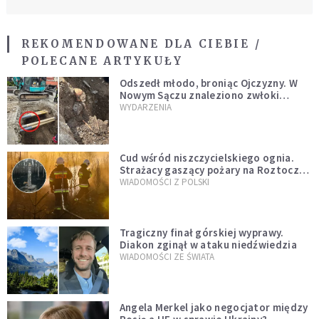
REKOMENDOWANE DLA CIEBIE /
POLECANE ARTYKUŁY
Odszedł młodo, broniąc Ojczyzny. W
Nowym Sączu znaleziono zwłoki
mężczyzny z czasów potopu
WYDARZENIA
szwedzkiego
Cud wśród niszczycielskiego ognia.
Strażacy gaszący pożary na Roztoczu
opublikowali niezwykłe zdjęcie
WIADOMOŚCI Z POLSKI
Tragiczny finał górskiej wyprawy.
Diakon zginął w ataku niedźwiedzia
WIADOMOŚCI ZE ŚWIATA
Angela Merkel jako negocjator między