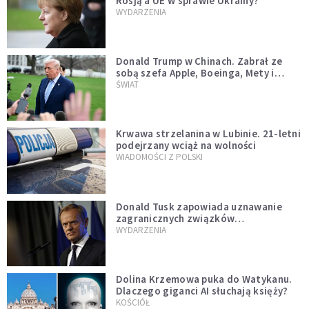
Rosją a UE w sprawie Ukrainy?
WYDARZENIA
Donald Trump w Chinach. Zabrał ze
sobą szefa Apple, Boeinga, Mety i
Muska
ŚWIAT
Krwawa strzelanina w Lubinie. 21-letni
podejrzany wciąż na wolności
WIADOMOŚCI Z POLSKI
Donald Tusk zapowiada uznawanie
zagranicznych związków
jednopłciowych. "Państwo oblało ten
WYDARZENIA
test"
Dolina Krzemowa puka do Watykanu.
Dlaczego giganci AI słuchają księży?
KOŚCIÓŁ