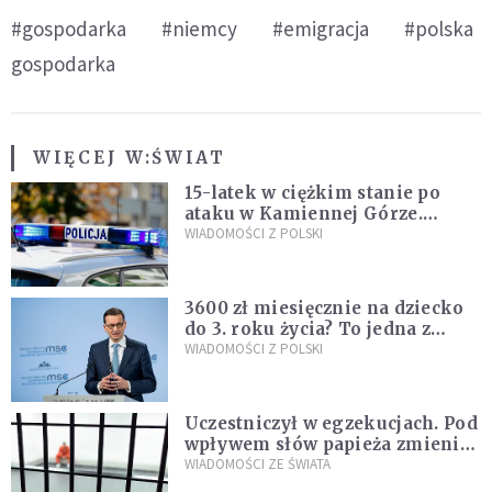
#gospodarka
#niemcy
#emigracja
#polska
gospodarka
WIĘCEJ W:
ŚWIAT
15-latek w ciężkim stanie po
ataku w Kamiennej Górze.
Policja zatrzymała dwóch
WIADOMOŚCI Z POLSKI
nastolatków
3600 zł miesięcznie na dziecko
do 3. roku życia? To jedna z
propozycji programu "Rozwój
WIADOMOŚCI Z POLSKI
Plus"
Uczestniczył w egzekucjach. Pod
wpływem słów papieża zmienił
zdanie
WIADOMOŚCI ZE ŚWIATA