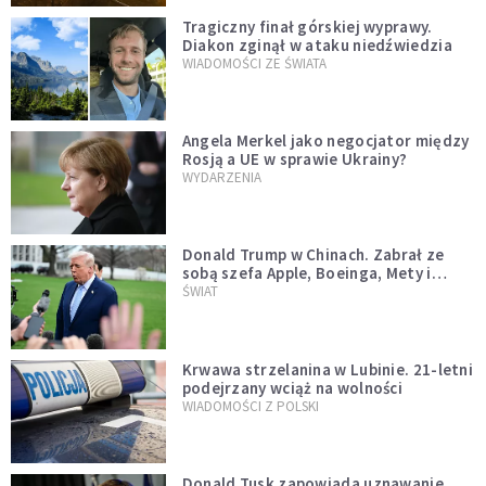
Tragiczny finał górskiej wyprawy.
Diakon zginął w ataku niedźwiedzia
WIADOMOŚCI ZE ŚWIATA
Angela Merkel jako negocjator między
Rosją a UE w sprawie Ukrainy?
WYDARZENIA
Donald Trump w Chinach. Zabrał ze
sobą szefa Apple, Boeinga, Mety i
Muska
ŚWIAT
Krwawa strzelanina w Lubinie. 21-letni
podejrzany wciąż na wolności
WIADOMOŚCI Z POLSKI
Donald Tusk zapowiada uznawanie