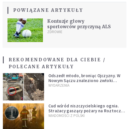
POWIĄZANE ARTYKUŁY
Kontuzje głowy
sportowców przyczyną ALS
ZDROWIE
REKOMENDOWANE DLA CIEBIE /
POLECANE ARTYKUŁY
Odszedł młodo, broniąc Ojczyzny. W
Nowym Sączu znaleziono zwłoki
mężczyzny z czasów potopu
WYDARZENIA
szwedzkiego
Cud wśród niszczycielskiego ognia.
Strażacy gaszący pożary na Roztoczu
opublikowali niezwykłe zdjęcie
WIADOMOŚCI Z POLSKI