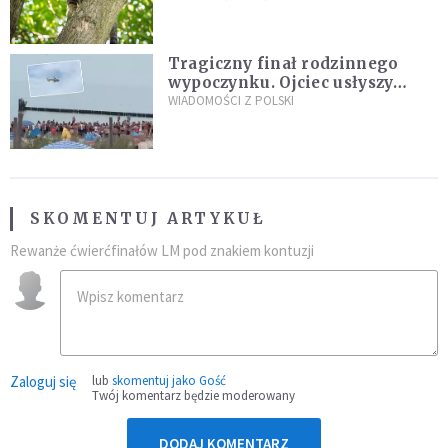
fatalny błąd
Tragiczny finał rodzinnego
wypoczynku. Ojciec usłyszy
zarzuty
WIADOMOŚCI Z POLSKI
SKOMENTUJ ARTYKUŁ
Rewanże ćwierćfinałów LM pod znakiem kontuzji
Zaloguj się
lub
skomentuj jako Gość
Twój komentarz będzie moderowany
DODAJ KOMENTARZ