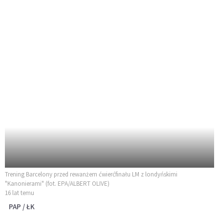
Trening Barcelony przed rewanżem ćwierćfinału LM z londyńskimi
"Kanonierami" (fot. EPA/ALBERT OLIVE)
16 lat temu
PAP / ŁK