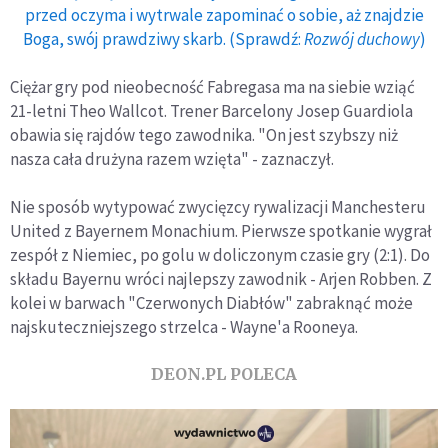
przed oczyma i wytrwale zapominać o sobie, aż znajdzie
Boga, swój prawdziwy skarb. (Sprawdź:
Rozwój duchowy
)
Ciężar gry pod nieobecność Fabregasa ma na siebie wziąć
21-letni Theo Wallcot. Trener Barcelony Josep Guardiola
obawia się rajdów tego zawodnika. "On jest szybszy niż
nasza cała drużyna razem wzięta" - zaznaczył.
Nie sposób wytypować zwycięzcy rywalizacji Manchesteru
United z Bayernem Monachium. Pierwsze spotkanie wygrał
zespół z Niemiec, po golu w doliczonym czasie gry (2:1). Do
składu Bayernu wróci najlepszy zawodnik - Arjen Robben. Z
kolei w barwach "Czerwonych Diabłów" zabraknąć może
najskuteczniejszego strzelca - Wayne'a Rooneya.
DEON.PL POLECA