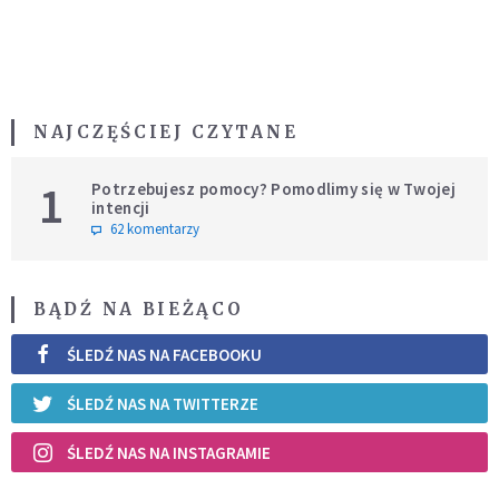
NAJCZĘŚCIEJ CZYTANE
1
Potrzebujesz pomocy? Pomodlimy się w Twojej
intencji
62 komentarzy
BĄDŹ NA BIEŻĄCO
ŚLEDŹ NAS NA FACEBOOKU
ŚLEDŹ NAS NA TWITTERZE
ŚLEDŹ NAS NA INSTAGRAMIE