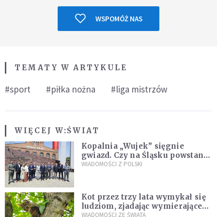
WSPOMÓŻ NAS
TEMATY W ARTYKULE
#sport
#piłka nożna
#liga mistrzów
WIĘCEJ W:
ŚWIAT
Kopalnia „Wujek” sięgnie
gwiazd. Czy na Śląsku powstanie
„Dolina Krzemowa”?
WIADOMOŚCI Z POLSKI
Kot przez trzy lata wymykał się
ludziom, zjadając wymierające
kaczki. W końcu popełnił
WIADOMOŚCI ZE ŚWIATA