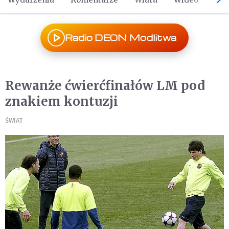
Radio DEON Modlitwa
Rewanże ćwierćfinałów LM pod
znakiem kontuzji
ŚWIAT