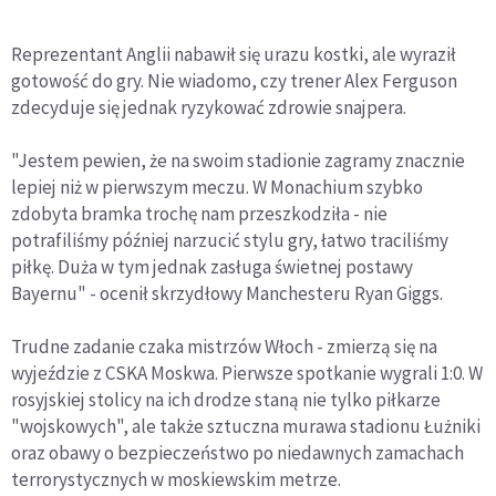
Reprezentant Anglii nabawił się urazu kostki, ale wyraził
gotowość do gry. Nie wiadomo, czy trener Alex Ferguson
zdecyduje się jednak ryzykować zdrowie snajpera.
"Jestem pewien, że na swoim stadionie zagramy znacznie
lepiej niż w pierwszym meczu. W Monachium szybko
zdobyta bramka trochę nam przeszkodziła - nie
potrafiliśmy później narzucić stylu gry, łatwo traciliśmy
piłkę. Duża w tym jednak zasługa świetnej postawy
Bayernu" - ocenił skrzydłowy Manchesteru Ryan Giggs.
Trudne zadanie czaka mistrzów Włoch - zmierzą się na
wyjeździe z CSKA Moskwa. Pierwsze spotkanie wygrali 1:0. W
rosyjskiej stolicy na ich drodze staną nie tylko piłkarze
"wojskowych", ale także sztuczna murawa stadionu Łużniki
oraz obawy o bezpieczeństwo po niedawnych zamachach
terrorystycznych w moskiewskim metrze.