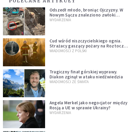
POLECANE ARTYKUŁY
Odszedł młodo, broniąc Ojczyzny. W
Nowym Sączu znaleziono zwłoki
mężczyzny z czasów potopu
WYDARZENIA
szwedzkiego
Cud wśród niszczycielskiego ognia.
Strażacy gaszący pożary na Roztoczu
opublikowali niezwykłe zdjęcie
WIADOMOŚCI Z POLSKI
Tragiczny finał górskiej wyprawy.
Diakon zginął w ataku niedźwiedzia
WIADOMOŚCI ZE ŚWIATA
Angela Merkel jako negocjator między
Rosją a UE w sprawie Ukrainy?
WYDARZENIA