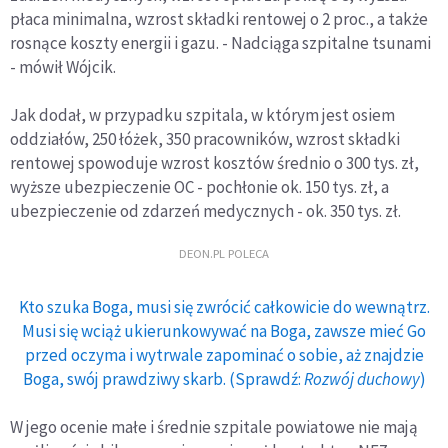
płaca minimalna, wzrost składki rentowej o 2 proc., a także
rosnące koszty energii i gazu. - Nadciąga szpitalne tsunami
- mówił Wójcik.
Jak dodał, w przypadku szpitala, w którym jest osiem
oddziałów, 250 łóżek, 350 pracowników, wzrost składki
rentowej spowoduje wzrost kosztów średnio o 300 tys. zł,
wyższe ubezpieczenie OC - pochłonie ok. 150 tys. zł, a
ubezpieczenie od zdarzeń medycznych - ok. 350 tys. zł.
DEON.PL POLECA
Kto szuka Boga, musi się zwrócić całkowicie do wewnątrz.
Musi się wciąż ukierunkowywać na Boga, zawsze mieć Go
przed oczyma i wytrwale zapominać o sobie, aż znajdzie
Boga, swój prawdziwy skarb. (Sprawdź:
Rozwój duchowy
)
W jego ocenie małe i średnie szpitale powiatowe nie mają