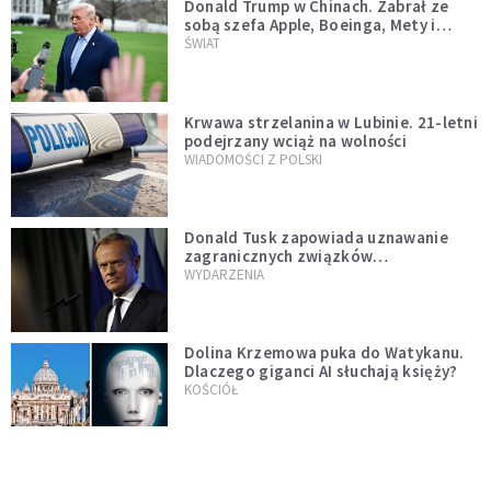
Donald Trump w Chinach. Zabrał ze
sobą szefa Apple, Boeinga, Mety i
Muska
ŚWIAT
Krwawa strzelanina w Lubinie. 21-letni
podejrzany wciąż na wolności
WIADOMOŚCI Z POLSKI
Donald Tusk zapowiada uznawanie
zagranicznych związków
jednopłciowych. "Państwo oblało ten
WYDARZENIA
test"
Dolina Krzemowa puka do Watykanu.
Dlaczego giganci AI słuchają księży?
KOŚCIÓŁ