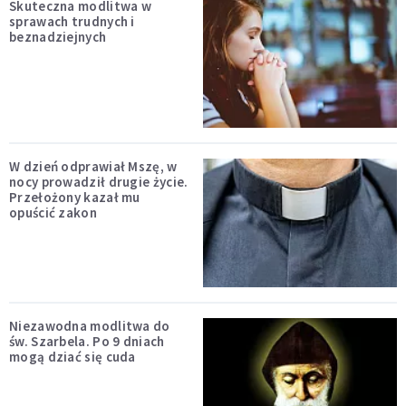
Skuteczna modlitwa w
sprawach trudnych i
beznadziejnych
W dzień odprawiał Mszę, w
nocy prowadził drugie życie.
Przełożony kazał mu
opuścić zakon
Niezawodna modlitwa do
św. Szarbela. Po 9 dniach
mogą dziać się cuda