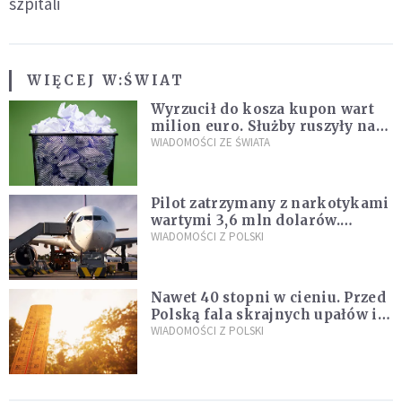
szpitali
WIĘCEJ W:
ŚWIAT
Wyrzucił do kosza kupon wart
milion euro. Służby ruszyły na
poszukiwania
WIADOMOŚCI ZE ŚWIATA
Pilot zatrzymany z narkotykami
wartymi 3,6 mln dolarów.
Śledczy podejrzewają, że latał
WIADOMOŚCI Z POLSKI
pod ich wpływem
Nawet 40 stopni w cieniu. Przed
Polską fala skrajnych upałów i
gwałtowne burze
WIADOMOŚCI Z POLSKI