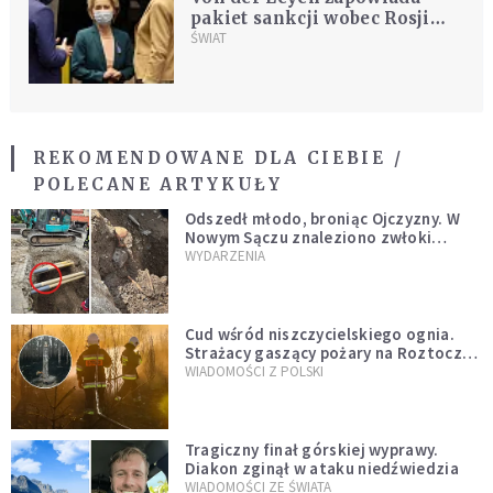
pakiet sankcji wobec Rosji
obejmujący m.in. węgiel,
ŚWIAT
transport i banki
REKOMENDOWANE DLA CIEBIE /
POLECANE ARTYKUŁY
Odszedł młodo, broniąc Ojczyzny. W
Nowym Sączu znaleziono zwłoki
mężczyzny z czasów potopu
WYDARZENIA
szwedzkiego
Cud wśród niszczycielskiego ognia.
Strażacy gaszący pożary na Roztoczu
opublikowali niezwykłe zdjęcie
WIADOMOŚCI Z POLSKI
Tragiczny finał górskiej wyprawy.
Diakon zginął w ataku niedźwiedzia
WIADOMOŚCI ZE ŚWIATA