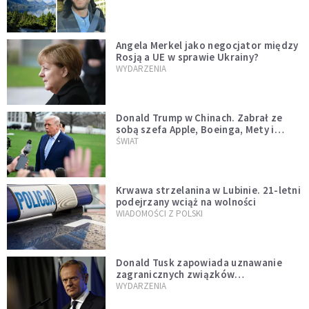
Angela Merkel jako negocjator między
Rosją a UE w sprawie Ukrainy?
WYDARZENIA
Donald Trump w Chinach. Zabrał ze
sobą szefa Apple, Boeinga, Mety i
Muska
ŚWIAT
Krwawa strzelanina w Lubinie. 21-letni
podejrzany wciąż na wolności
WIADOMOŚCI Z POLSKI
Donald Tusk zapowiada uznawanie
zagranicznych związków
jednopłciowych. "Państwo oblało ten
WYDARZENIA
test"