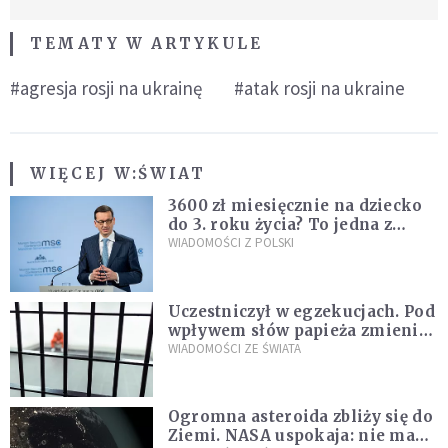
TEMATY W ARTYKULE
#agresja rosji na ukrainę
#atak rosji na ukraine
WIĘCEJ W:
ŚWIAT
3600 zł miesięcznie na dziecko
do 3. roku życia? To jedna z
propozycji programu "Rozwój
WIADOMOŚCI Z POLSKI
Plus"
Uczestniczył w egzekucjach. Pod
wpływem słów papieża zmienił
zdanie
WIADOMOŚCI ZE ŚWIATA
Ogromna asteroida zbliży się do
Ziemi. NASA uspokaja: nie ma