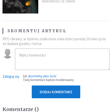
zagrożenia
WIADOMOŚCI ZE ŚWIATA
SKOMENTUJ ARTYKUŁ
RPO Ukrainy: w Irpieniu znaleziono ciała dzieci poniżej 10 roku życia
ze śladami gwałtu i tortur
Zaloguj się
lub
skomentuj jako Gość
Twój komentarz będzie moderowany
DODAJ KOMENTARZ
Komentarze (
)