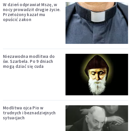
W dzień odprawiał Mszę, w
nocy prowadził drugie życie.
Przełożony kazał mu
opuścić zakon
Niezawodna modlitwa do
św. Szarbela. Po 9 dniach
mogą dziać się cuda
Modlitwa ojca Pio w
trudnych i beznadziejnych
sytuacjach