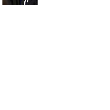
Dolina Krzemowa puka do Watykanu.
Dlaczego giganci AI słuchają księży?
KOŚCIÓŁ