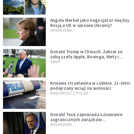
Angela Merkel jako negocjator między
Rosją a UE w sprawie Ukrainy?
WYDARZENIA
Donald Trump w Chinach. Zabrał ze
sobą szefa Apple, Boeinga, Mety i
Muska
ŚWIAT
Krwawa strzelanina w Lubinie. 21-letni
podejrzany wciąż na wolności
WIADOMOŚCI Z POLSKI
Donald Tusk zapowiada uznawanie
zagranicznych związków
jednopłciowych. "Państwo oblało ten
WYDARZENIA
test"