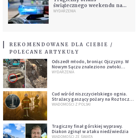
świątecznego weekendu na
drogach. Rośnie liczba
WYDARZENIA
pijanych kierowców
REKOMENDOWANE DLA CIEBIE /
POLECANE ARTYKUŁY
Odszedł młodo, broniąc Ojczyzny. W
Nowym Sączu znaleziono zwłoki
mężczyzny z czasów potopu
WYDARZENIA
szwedzkiego
Cud wśród niszczycielskiego ognia.
Strażacy gaszący pożary na Roztoczu
opublikowali niezwykłe zdjęcie
WIADOMOŚCI Z POLSKI
Tragiczny finał górskiej wyprawy.
Diakon zginął w ataku niedźwiedzia
WIADOMOŚCI ZE ŚWIATA