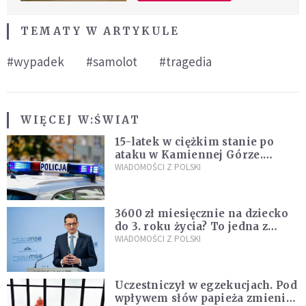
TEMATY W ARTYKULE
#wypadek
#samolot
#tragedia
WIĘCEJ W:
ŚWIAT
15-latek w ciężkim stanie po
ataku w Kamiennej Górze.
Policja zatrzymała dwóch
WIADOMOŚCI Z POLSKI
nastolatków
3600 zł miesięcznie na dziecko
do 3. roku życia? To jedna z
propozycji programu "Rozwój
WIADOMOŚCI Z POLSKI
Plus"
Uczestniczył w egzekucjach. Pod
wpływem słów papieża zmienił