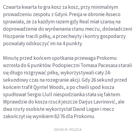
Czwarta kwarta to gra kosz za kosz, przy minimalnym
prowadzeniu zespołu z Gdyni. Presja w obronie Asseco
sprawiała, że za każdym razem gdy Real miał szansę na
doprowadzenie do wyrównania stanu meczu, doświadczeni
Hiszpanie tracili piłkę, a przechwyty i kontry gospodarzy
pozwalały odskoczyć im na 4 punkty.
Minutę przed końcem spotkania przewaga Prokomu
wzrosła do 6 punktów. Podopieczni Tomasa Pacesasa starali
się długo rozgrywać piłkę, wykorzystywali cały 24-
sekundowy czas na rozegranie akcji. Gdy 26 sekund przed
końcem trafił Qyntel Woods, a po chwili spod kosza
spudłował Sergio Llull niespodzianka stała się faktem.
Wprawdzie do kosza rzucił jeszcze Darjus Lavrinović, ale
dwa rzuty osobiste wykorzystał David Logan i mecz
zakończył się wynikiem 82:76 dla Prokomu.
DEON.PL POLECA