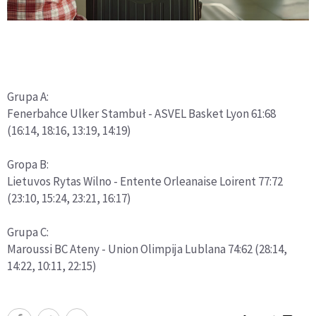
Grupa A:
Fenerbahce Ulker Stambuł - ASVEL Basket Lyon 61:68
(16:14, 18:16, 13:19, 14:19)
Gropa B:
Lietuvos Rytas Wilno - Entente Orleanaise Loirent 77:72
(23:10, 15:24, 23:21, 16:17)
Grupa C:
Maroussi BC Ateny - Union Olimpija Lublana 74:62 (28:14,
14:22, 10:11, 22:15)