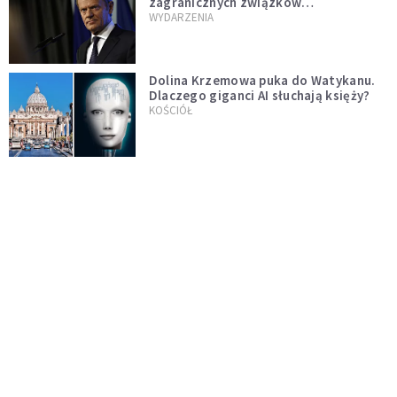
zagranicznych związków
jednopłciowych. "Państwo oblało ten
WYDARZENIA
test"
Dolina Krzemowa puka do Watykanu.
Dlaczego giganci AI słuchają księży?
KOŚCIÓŁ