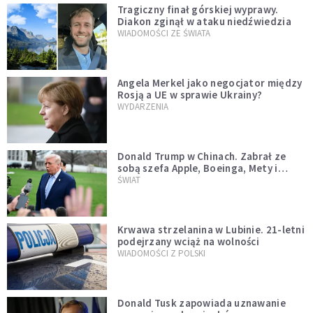
Tragiczny finał górskiej wyprawy.
Diakon zginął w ataku niedźwiedzia
WIADOMOŚCI ZE ŚWIATA
Angela Merkel jako negocjator między
Rosją a UE w sprawie Ukrainy?
WYDARZENIA
Donald Trump w Chinach. Zabrał ze
sobą szefa Apple, Boeinga, Mety i
Muska
ŚWIAT
Krwawa strzelanina w Lubinie. 21-letni
podejrzany wciąż na wolności
WIADOMOŚCI Z POLSKI
Donald Tusk zapowiada uznawanie