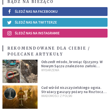
BĄDŹ NA BIEŻĄCO
ŚLEDŹ NAS NA FACEBOOKU
ŚLEDŹ NAS NA TWITTERZE
ŚLEDŹ NAS NA INSTAGRAMIE
REKOMENDOWANE DLA CIEBIE /
POLECANE ARTYKUŁY
Odszedł młodo, broniąc Ojczyzny. W
Nowym Sączu znaleziono zwłoki
mężczyzny z czasów potopu
WYDARZENIA
szwedzkiego
Cud wśród niszczycielskiego ognia.
Strażacy gaszący pożary na Roztoczu
opublikowali niezwykłe zdjęcie
WIADOMOŚCI Z POLSKI