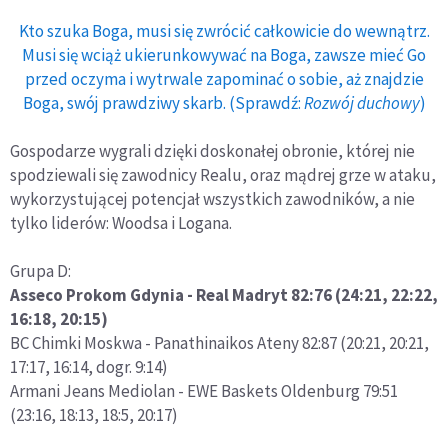
Kto szuka Boga, musi się zwrócić całkowicie do wewnątrz.
Musi się wciąż ukierunkowywać na Boga, zawsze mieć Go
przed oczyma i wytrwale zapominać o sobie, aż znajdzie
Boga, swój prawdziwy skarb. (Sprawdź:
Rozwój duchowy
)
Gospodarze wygrali dzięki doskonałej obronie, której nie
spodziewali się zawodnicy Realu, oraz mądrej grze w ataku,
wykorzystującej potencjał wszystkich zawodników, a nie
tylko liderów: Woodsa i Logana.
Grupa D:
Asseco Prokom Gdynia - Real Madryt 82:76 (24:21, 22:22,
16:18, 20:15)
BC Chimki Moskwa - Panathinaikos Ateny 82:87 (20:21, 20:21,
17:17, 16:14, dogr. 9:14)
Armani Jeans Mediolan - EWE Baskets Oldenburg 79:51
(23:16, 18:13, 18:5, 20:17)