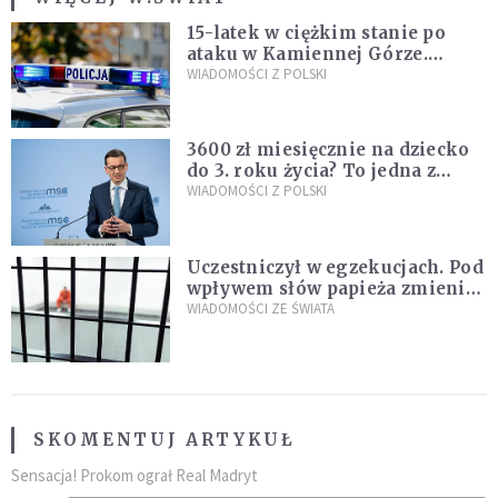
15-latek w ciężkim stanie po
ataku w Kamiennej Górze.
Policja zatrzymała dwóch
WIADOMOŚCI Z POLSKI
nastolatków
3600 zł miesięcznie na dziecko
do 3. roku życia? To jedna z
propozycji programu "Rozwój
WIADOMOŚCI Z POLSKI
Plus"
Uczestniczył w egzekucjach. Pod
wpływem słów papieża zmienił
zdanie
WIADOMOŚCI ZE ŚWIATA
SKOMENTUJ ARTYKUŁ
Sensacja! Prokom ograł Real Madryt