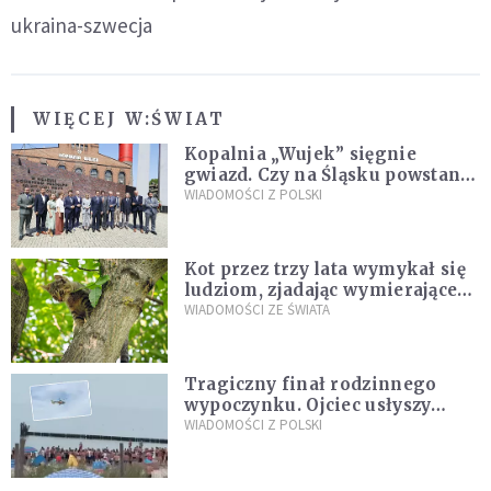
ukraina-szwecja
WIĘCEJ W:
ŚWIAT
Kopalnia „Wujek” sięgnie
gwiazd. Czy na Śląsku powstanie
„Dolina Krzemowa”?
WIADOMOŚCI Z POLSKI
Kot przez trzy lata wymykał się
ludziom, zjadając wymierające
kaczki. W końcu popełnił
WIADOMOŚCI ZE ŚWIATA
fatalny błąd
Tragiczny finał rodzinnego
wypoczynku. Ojciec usłyszy
zarzuty
WIADOMOŚCI Z POLSKI