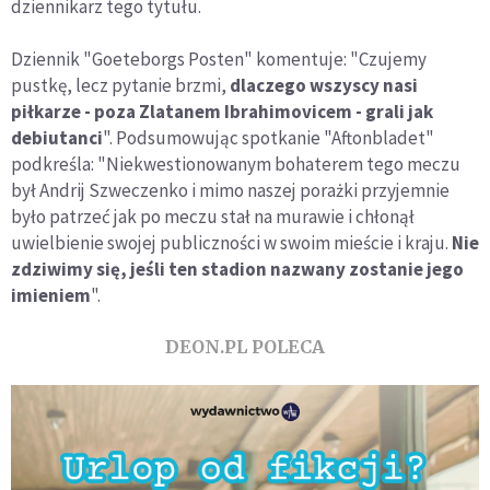
dziennikarz tego tytułu.
Dziennik "Goeteborgs Posten" komentuje: "Czujemy
pustkę, lecz pytanie brzmi,
dlaczego wszyscy nasi
piłkarze - poza Zlatanem Ibrahimovicem - grali jak
debiutanci
". Podsumowując spotkanie "Aftonbladet"
podkreśla: "Niekwestionowanym bohaterem tego meczu
był Andrij Szweczenko i mimo naszej porażki przyjemnie
było patrzeć jak po meczu stał na murawie i chłonął
uwielbienie swojej publiczności w swoim mieście i kraju.
Nie
zdziwimy się, jeśli ten stadion nazwany zostanie jego
imieniem
".
DEON.PL POLECA