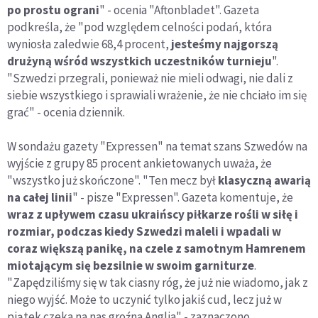
po prostu ograni
" - ocenia "Aftonbladet". Gazeta
podkreśla, że "pod względem celności podań, która
wyniosła zaledwie 68,4 procent,
jesteśmy najgorszą
drużyną wśród wszystkich uczestników turnieju
".
"Szwedzi przegrali, ponieważ nie mieli odwagi, nie dali z
siebie wszystkiego i sprawiali wrażenie, że nie chciało im się
grać" - ocenia dziennik.
W sondażu gazety "Expressen" na temat szans Szwedów na
wyjście z grupy 85 procent ankietowanych uważa, że
"wszystko już skończone". "Ten mecz był
klasyczną awarią
na całej linii
" - pisze "Expressen". Gazeta komentuje, że
wraz z upływem czasu ukraińscy piłkarze rośli w siłę i
rozmiar, podczas kiedy Szwedzi maleli i wpadali w
coraz większą panikę, na czele z samotnym Hamrenem
miotającym się bezsilnie w swoim garniturze
.
"Zapędziliśmy się w tak ciasny róg, że już nie wiadomo, jak z
niego wyjść. Może to uczynić tylko jakiś cud, lecz już w
piątek czeka na nas groźna Anglia" - zaznaczono.