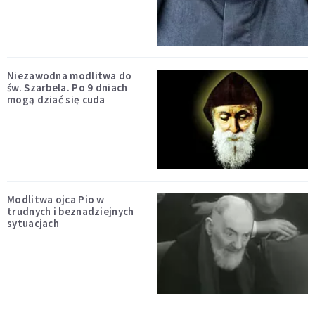
Niezawodna modlitwa do
św. Szarbela. Po 9 dniach
mogą dziać się cuda
Modlitwa ojca Pio w
trudnych i beznadziejnych
sytuacjach