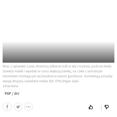
Wraz z upływem czasu ukraińscy piłkarze rośli w siłę i rozmiar, podczas kiedy
Szwedzi maleli i wpadali w coraz większą panikę, na czele z samotnym
Hamrenem miotającym się bezsilnie w swoim garniturze - komentują porażkę
swojej drużyny szwedzkie media (fot. EPA/Srdjan Suki)
14 lat temu
PAP / drr