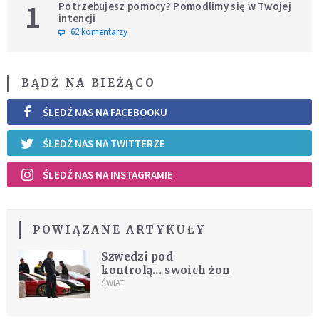
1
Potrzebujesz pomocy? Pomodlimy się w Twojej
intencji
62 komentarzy
BĄDŹ NA BIEŻĄCO
ŚLEDŹ NAS NA FACEBOOKU
ŚLEDŹ NAS NA TWITTERZE
ŚLEDŹ NAS NA INSTAGRAMIE
POWIĄZANE ARTYKUŁY
Szwedzi pod
kontrolą... swoich żon
ŚWIAT