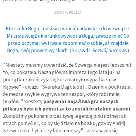
DEON.PL POLECA
Kto szuka Boga, musi się zwrócić całkowicie do wewnątrz.
Musi się wciąż ukierunkowywać na Boga, zawsze mieć Go
przed oczyma i wytrwale zapominać o sobie, aż znajdzie
Boga, swój prawdziwy skarb. (Sprawdź:
Rozwój duchowy
)
"Niestety musimy stwierdzić, że Szwecja nie jest lepsza niż
to, co pokazała. Nasza główna impreza tego lata już na
początku zakończyła się koszmarnym wypadkiem w
Kijowie" - uważa "Svenska Dagbladet". Dziennik podkreśla,
że mecze zwykle wygrywa ten zespół, który robi mniej
błędów. "Niestety
pasywna i bojaźliwa gra naszych
piłkarzy była ich pełna i za to zostali brutalnie ukarani.
Zostaliśmy pokonani przez żywą legendę piłki nożnej i aż
strach pomyśleć, co by się działo na boisku, gdyby Andrij
Szewczenko był o trzy lata młodszy" - zastanawia się