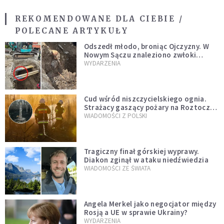
REKOMENDOWANE DLA CIEBIE /
POLECANE ARTYKUŁY
Odszedł młodo, broniąc Ojczyzny. W
Nowym Sączu znaleziono zwłoki
mężczyzny z czasów potopu
WYDARZENIA
szwedzkiego
Cud wśród niszczycielskiego ognia.
Strażacy gaszący pożary na Roztoczu
opublikowali niezwykłe zdjęcie
WIADOMOŚCI Z POLSKI
Tragiczny finał górskiej wyprawy.
Diakon zginął w ataku niedźwiedzia
WIADOMOŚCI ZE ŚWIATA
Angela Merkel jako negocjator między
Rosją a UE w sprawie Ukrainy?
WYDARZENIA