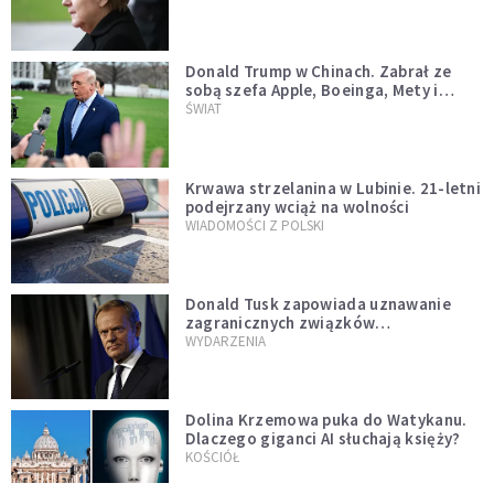
Donald Trump w Chinach. Zabrał ze
sobą szefa Apple, Boeinga, Mety i
Muska
ŚWIAT
Krwawa strzelanina w Lubinie. 21-letni
podejrzany wciąż na wolności
WIADOMOŚCI Z POLSKI
Donald Tusk zapowiada uznawanie
zagranicznych związków
jednopłciowych. "Państwo oblało ten
WYDARZENIA
test"
Dolina Krzemowa puka do Watykanu.
Dlaczego giganci AI słuchają księży?
KOŚCIÓŁ