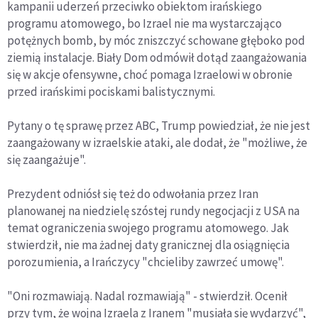
kampanii uderzeń przeciwko obiektom irańskiego
programu atomowego, bo Izrael nie ma wystarczająco
potężnych bomb, by móc zniszczyć schowane głęboko pod
ziemią instalacje. Biały Dom odmówił dotąd zaangażowania
się w akcje ofensywne, choć pomaga Izraelowi w obronie
przed irańskimi pociskami balistycznymi.
Pytany o tę sprawę przez ABC, Trump powiedział, że nie jest
zaangażowany w izraelskie ataki, ale dodał, że "możliwe, że
się zaangażuje".
Prezydent odniósł się też do odwołania przez Iran
planowanej na niedzielę szóstej rundy negocjacji z USA na
temat ograniczenia swojego programu atomowego. Jak
stwierdził, nie ma żadnej daty granicznej dla osiągnięcia
porozumienia, a Irańczycy "chcieliby zawrzeć umowę".
"Oni rozmawiają. Nadal rozmawiają" - stwierdził. Ocenił
przy tym, że wojna Izraela z Iranem "musiała się wydarzyć",