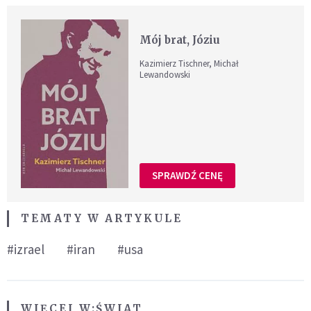
Mój brat, Józiu
Kazimierz Tischner, Michał
Lewandowski
SPRAWDŹ CENĘ
TEMATY W ARTYKULE
#izrael
#iran
#usa
WIĘCEJ W:
ŚWIAT