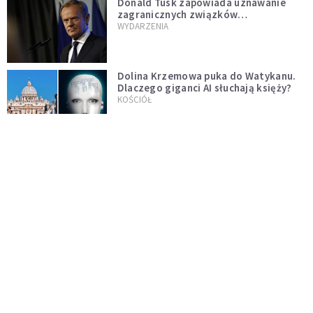
Donald Tusk zapowiada uznawanie
zagranicznych związków
jednopłciowych. "Państwo oblało ten
WYDARZENIA
test"
Dolina Krzemowa puka do Watykanu.
Dlaczego giganci AI słuchają księży?
KOŚCIÓŁ