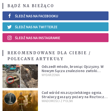
BĄDŹ NA BIEŻĄCO
ŚLEDŹ NAS NA FACEBOOKU
ŚLEDŹ NAS NA TWITTERZE
ŚLEDŹ NAS NA INSTAGRAMIE
REKOMENDOWANE DLA CIEBIE /
POLECANE ARTYKUŁY
Odszedł młodo, broniąc Ojczyzny. W
Nowym Sączu znaleziono zwłoki
mężczyzny z czasów potopu
WYDARZENIA
szwedzkiego
Cud wśród niszczycielskiego ognia.
Strażacy gaszący pożary na Roztoczu
opublikowali niezwykłe zdjęcie
WIADOMOŚCI Z POLSKI