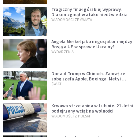
Tragiczny finał górskiej wyprawy.
Diakon zginął w ataku niedźwiedzia
WIADOMOŚCI ZE ŚWIATA
Angela Merkel jako negocjator między
Rosją a UE w sprawie Ukrainy?
WYDARZENIA
Donald Trump w Chinach. Zabrał ze
sobą szefa Apple, Boeinga, Mety i
Muska
ŚWIAT
Krwawa strzelanina w Lubinie. 21-letni
podejrzany wciąż na wolności
WIADOMOŚCI Z POLSKI