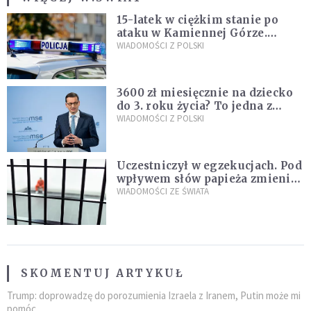
15-latek w ciężkim stanie po
ataku w Kamiennej Górze.
Policja zatrzymała dwóch
WIADOMOŚCI Z POLSKI
nastolatków
3600 zł miesięcznie na dziecko
do 3. roku życia? To jedna z
propozycji programu "Rozwój
WIADOMOŚCI Z POLSKI
Plus"
Uczestniczył w egzekucjach. Pod
wpływem słów papieża zmienił
zdanie
WIADOMOŚCI ZE ŚWIATA
SKOMENTUJ ARTYKUŁ
Trump: doprowadzę do porozumienia Izraela z Iranem, Putin może mi
pomóc