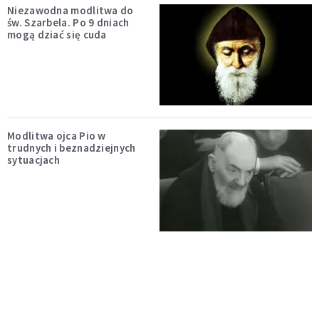
Niezawodna modlitwa do
św. Szarbela. Po 9 dniach
mogą dziać się cuda
Modlitwa ojca Pio w
trudnych i beznadziejnych
sytuacjach