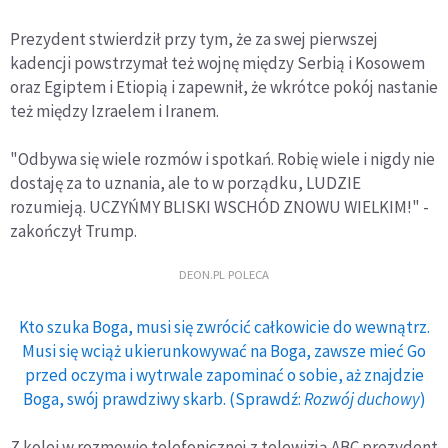
Prezydent stwierdził przy tym, że za swej pierwszej
kadencji powstrzymał też wojnę między Serbią i Kosowem
oraz Egiptem i Etiopią i zapewnił, że wkrótce pokój nastanie
też między Izraelem i Iranem.
"Odbywa się wiele rozmów i spotkań. Robię wiele i nigdy nie
dostaję za to uznania, ale to w porządku, LUDZIE
rozumieją. UCZYŃMY BLISKI WSCHÓD ZNOWU WIELKIM!" -
zakończył Trump.
DEON.PL POLECA
Kto szuka Boga, musi się zwrócić całkowicie do wewnątrz.
Musi się wciąż ukierunkowywać na Boga, zawsze mieć Go
przed oczyma i wytrwale zapominać o sobie, aż znajdzie
Boga, swój prawdziwy skarb. (Sprawdź:
Rozwój duchowy
)
Z kolei w rozmowie telefonicznej z telewizją ABC prezydent