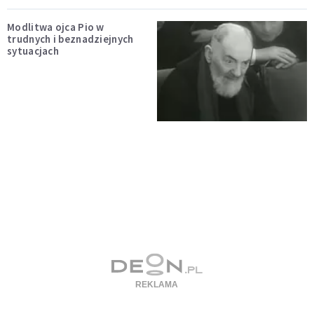
Modlitwa ojca Pio w
trudnych i beznadziejnych
sytuacjach