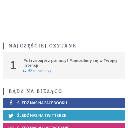
NAJCZĘŚCIEJ CZYTANE
1
Potrzebujesz pomocy? Pomodlimy się w Twojej
intencji
62 komentarzy
BĄDŹ NA BIEŻĄCO
ŚLEDŹ NAS NA FACEBOOKU
ŚLEDŹ NAS NA TWITTERZE
ŚLEDŹ NAS NA INSTAGRAMIE