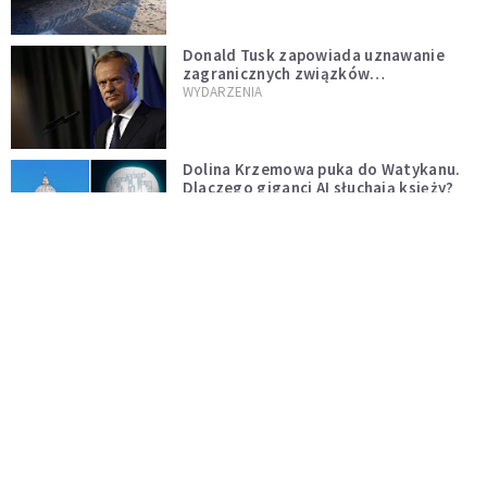
Donald Tusk zapowiada uznawanie
zagranicznych związków
jednopłciowych. "Państwo oblało ten
WYDARZENIA
test"
Dolina Krzemowa puka do Watykanu.
Dlaczego giganci AI słuchają księży?
KOŚCIÓŁ