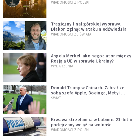
opublikowali niezwykłe zdjęcie
WIADOMOŚCI Z POLSKI
Tragiczny finał górskiej wyprawy.
Diakon zginął w ataku niedźwiedzia
WIADOMOŚCI ZE ŚWIATA
Angela Merkel jako negocjator między
Rosją a UE w sprawie Ukrainy?
WYDARZENIA
Donald Trump w Chinach. Zabrał ze
sobą szefa Apple, Boeinga, Mety i
Muska
ŚWIAT
Krwawa strzelanina w Lubinie. 21-letni
podejrzany wciąż na wolności
WIADOMOŚCI Z POLSKI