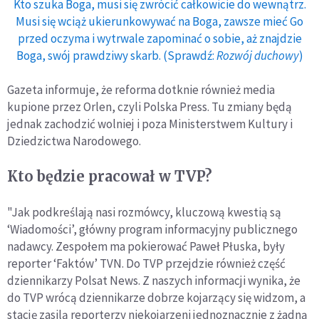
Kto szuka Boga, musi się zwrócić całkowicie do wewnątrz.
Musi się wciąż ukierunkowywać na Boga, zawsze mieć Go
przed oczyma i wytrwale zapominać o sobie, aż znajdzie
Boga, swój prawdziwy skarb. (Sprawdź:
Rozwój duchowy
)
Gazeta informuje, że reforma dotknie również media
kupione przez Orlen, czyli Polska Press. Tu zmiany będą
jednak zachodzić wolniej i poza Ministerstwem Kultury i
Dziedzictwa Narodowego.
Kto będzie pracował w TVP?
"Jak podkreślają nasi rozmówcy, kluczową kwestią są
‘Wiadomości’, główny program informacyjny publicznego
nadawcy. Zespołem ma pokierować Paweł Płuska, były
reporter ‘Faktów’ TVN. Do TVP przejdzie również część
dziennikarzy Polsat News. Z naszych informacji wynika, że
do TVP wrócą dziennikarze dobrze kojarzący się widzom, a
stację zasilą reporterzy niekojarzeni jednoznacznie z żadną