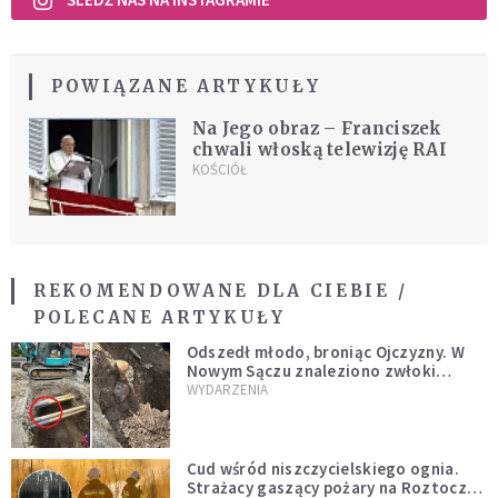
POWIĄZANE ARTYKUŁY
Na Jego obraz – Franciszek
chwali włoską telewizję RAI
KOŚCIÓŁ
REKOMENDOWANE DLA CIEBIE /
POLECANE ARTYKUŁY
Odszedł młodo, broniąc Ojczyzny. W
Nowym Sączu znaleziono zwłoki
mężczyzny z czasów potopu
WYDARZENIA
szwedzkiego
Cud wśród niszczycielskiego ognia.
Strażacy gaszący pożary na Roztoczu