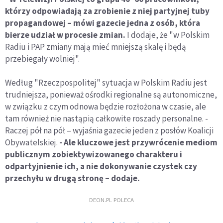
którzy odpowiadają za zrobienie z niej partyjnej tuby
propagandowej – mówi gazecie jedna z osób, która
bierze udział w procesie zmian.
I dodaje, że "w Polskim
Radiu i PAP zmiany mają mieć mniejszą skalę i będą
przebiegały wolniej".
Według "Rzeczpospolitej" sytuacja w Polskim Radiu jest
trudniejsza, ponieważ ośrodki regionalne są autonomiczne,
w związku z czym odnowa będzie rozłożona w czasie, ale
tam również nie nastąpią całkowite roszady personalne. -
Raczej pół na pół – wyjaśnia gazecie jeden z posłów Koalicji
Obywatelskiej.
- Ale kluczowe jest przywrócenie mediom
publicznym zobiektywizowanego charakteru i
odpartyjnienie ich, a nie dokonywanie czystek czy
przechyłu w drugą stronę – dodaje.
DEON.PL POLECA