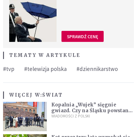
SPRAWDŹ CENĘ
TEMATY W ARTYKULE
#tvp
#telewizja polska
#dziennikarstwo
WIĘCEJ W:
ŚWIAT
Kopalnia „Wujek” sięgnie
gwiazd. Czy na Śląsku powstanie
„Dolina Krzemowa”?
WIADOMOŚCI Z POLSKI