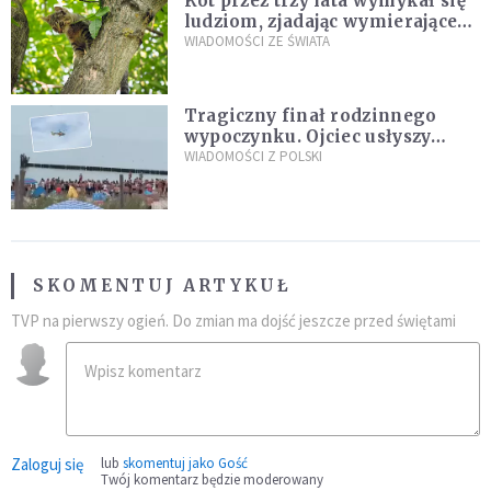
Kot przez trzy lata wymykał się
ludziom, zjadając wymierające
kaczki. W końcu popełnił
WIADOMOŚCI ZE ŚWIATA
fatalny błąd
Tragiczny finał rodzinnego
wypoczynku. Ojciec usłyszy
zarzuty
WIADOMOŚCI Z POLSKI
SKOMENTUJ ARTYKUŁ
TVP na pierwszy ogień. Do zmian ma dojść jeszcze przed świętami
Zaloguj się
lub
skomentuj jako Gość
Twój komentarz będzie moderowany