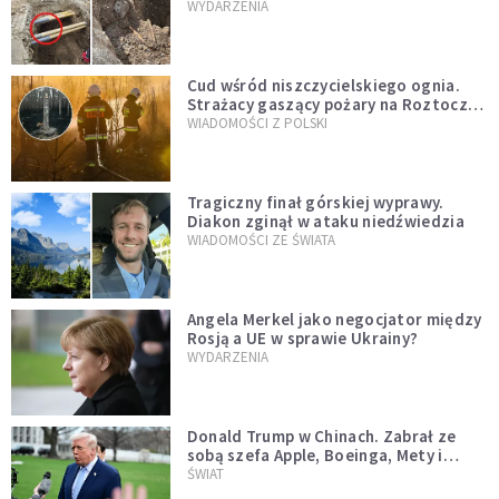
mężczyzny z czasów potopu
WYDARZENIA
szwedzkiego
Cud wśród niszczycielskiego ognia.
Strażacy gaszący pożary na Roztoczu
opublikowali niezwykłe zdjęcie
WIADOMOŚCI Z POLSKI
Tragiczny finał górskiej wyprawy.
Diakon zginął w ataku niedźwiedzia
WIADOMOŚCI ZE ŚWIATA
Angela Merkel jako negocjator między
Rosją a UE w sprawie Ukrainy?
WYDARZENIA
Donald Trump w Chinach. Zabrał ze
sobą szefa Apple, Boeinga, Mety i
Muska
ŚWIAT