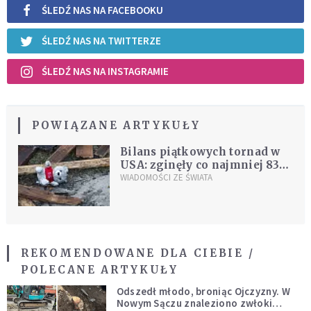
ŚLEDŹ NAS NA FACEBOOKU
ŚLEDŹ NAS NA TWITTERZE
ŚLEDŹ NAS NA INSTAGRAMIE
POWIĄZANE ARTYKUŁY
Bilans piątkowych tornad w
USA: zginęły co najmniej 83
osoby
WIADOMOŚCI ZE ŚWIATA
REKOMENDOWANE DLA CIEBIE /
POLECANE ARTYKUŁY
Odszedł młodo, broniąc Ojczyzny. W
Nowym Sączu znaleziono zwłoki