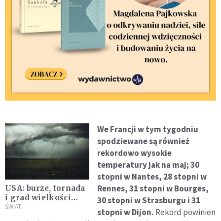
We Francji w tym tygodniu
spodziewane są również
rekordowo wysokie
temperatury jak na maj; 30
stopni w Nantes, 28 stopni w
Rennes, 31 stopni w Bourges,
USA: burze, tornada
i grad wielkości
30 stopni w Strasburgu i 31
piłek tenisowych
ŚWIAT
stopni w Dijon.
Rekord powinien
zagrażają ponad 90