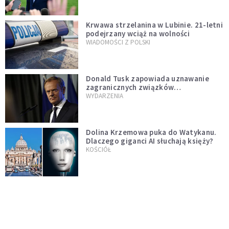
Krwawa strzelanina w Lubinie. 21-letni
podejrzany wciąż na wolności
WIADOMOŚCI Z POLSKI
Donald Tusk zapowiada uznawanie
zagranicznych związków
jednopłciowych. "Państwo oblało ten
WYDARZENIA
test"
Dolina Krzemowa puka do Watykanu.
Dlaczego giganci AI słuchają księży?
KOŚCIÓŁ