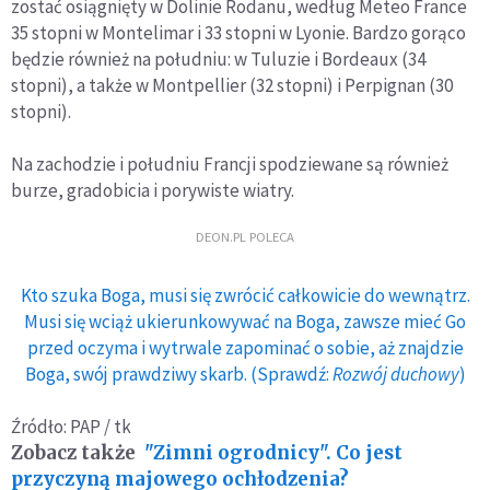
zostać osiągnięty w Dolinie Rodanu, według Meteo France
mln mieszkańców
35 stopni w Montelimar i 33 stopni w Lyonie. Bardzo gorąco
będzie również na południu: w Tuluzie i Bordeaux (34
stopni), a także w Montpellier (32 stopni) i Perpignan (30
stopni).
Na zachodzie i południu Francji spodziewane są również
burze, gradobicia i porywiste wiatry.
DEON.PL POLECA
Kto szuka Boga, musi się zwrócić całkowicie do wewnątrz.
Musi się wciąż ukierunkowywać na Boga, zawsze mieć Go
przed oczyma i wytrwale zapominać o sobie, aż znajdzie
Boga, swój prawdziwy skarb. (Sprawdź:
Rozwój duchowy
)
Źródło: PAP / tk
Zobacz także
"Zimni ogrodnicy". Co jest
przyczyną majowego ochłodzenia?