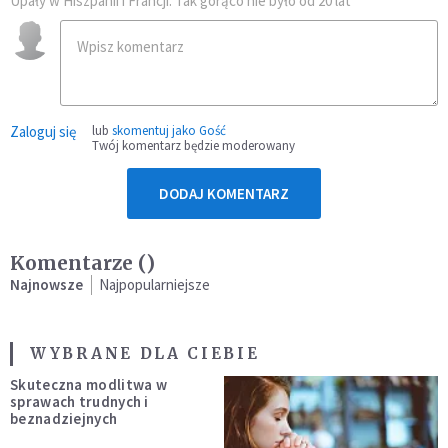
Upały w Hiszpanii i Francji. Tak gorąco nie było od 20 lat
Zaloguj się
lub
skomentuj jako Gość
Twój komentarz będzie moderowany
DODAJ KOMENTARZ
Komentarze (
)
Najnowsze
Najpopularniejsze
WYBRANE DLA CIEBIE
Skuteczna modlitwa w
sprawach trudnych i
beznadziejnych