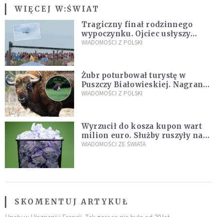
WIĘCEJ W:
ŚWIAT
Tragiczny finał rodzinnego
wypoczynku. Ojciec usłyszy
zarzuty
WIADOMOŚCI Z POLSKI
Żubr poturbował turystę w
Puszczy Białowieskiej. Nagranie
daje do myślenia
WIADOMOŚCI Z POLSKI
Wyrzucił do kosza kupon wart
milion euro. Służby ruszyły na
poszukiwania
WIADOMOŚCI ZE ŚWIATA
SKOMENTUJ ARTYKUŁ